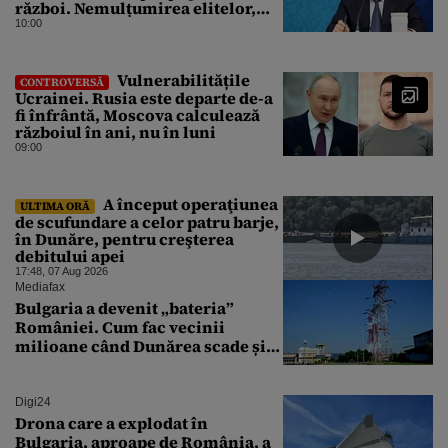
război. Nemulțumirea elitelor,
tratată cu indiferență la Kremlin
10:00
Vulnerabilitățile
CONTROVERSĂ
Ucrainei. Rusia este departe de-a
fi înfrântă, Moscova calculează
războiul în ani, nu în luni
09:00
A început operaţiunea
ULTIMA ORĂ
de scufundare a celor patru barje,
în Dunăre, pentru creşterea
debitului apei
17:48, 07 Aug 2026
Mediafax
Bulgaria a devenit „bateria”
României. Cum fac vecinii
milioane când Dunărea scade și
Cernavodă produce puțin
Digi24
Drona care a explodat în
Bulgaria, aproape de România, a