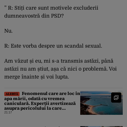
” R: Stiți care sunt motivele excluderii
dumneavostră din PSD?
Nu.
R: Este vorba despre un scandal sexual.
Am văzut și eu, mi s-a transmis astăzi, până
astăzi nu am știut, așa că nici o problemă. Voi
merge înainte și voi lupta.
Fenomenul care are loc în
ALERTĂ
apa mării, odată cu vremea
caniculară. Experții avertizează
asupra pericolului la care
oamenii pot fi expuși
21:17