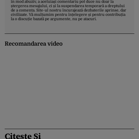
în mod abuziv, a aceluiași comentariu pot duce nu doar la
ștergerea mesajului, ci și la suspendarea temporară a dreptului
de a comenta. Site-ul nostru încurajează dezbaterile aprinse, dar
civilizate. Vă mulțumim pentru înțelegere și pentru contribuția
la o discuție bazată pe argumente, nu pe atacuri.
Recomandarea video
Citește Și