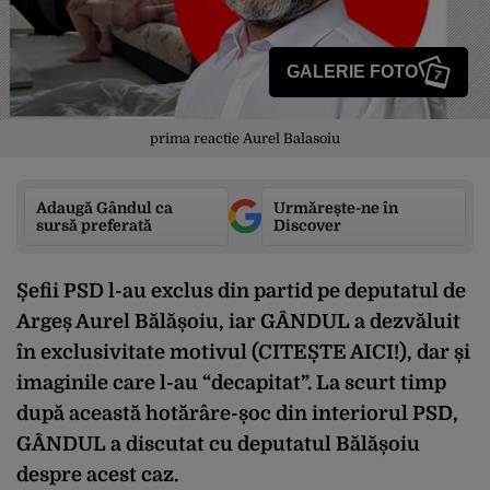
GALERIE FOTO
7
prima reactie Aurel Balasoiu
Adaugă Gândul ca
Urmărește-ne în
sursă preferată
Discover
Șefii PSD l-au exclus din partid pe deputatul de
Argeș Aurel Bălășoiu, iar GÂNDUL a dezvăluit
în exclusivitate motivul
(CITEȘTE AICI!)
, dar și
imaginile care l-au “decapitat”. La scurt timp
după această hotărâre-șoc din interiorul PSD,
GÂNDUL a discutat cu deputatul Bălășoiu
despre acest caz.