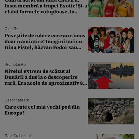
fosta membră a trupei Exotic! Și-a
etalat formele voluptoase, la
aproape 50 de ani
Ciao.ro
Poveştile de iubire care au rămas
doar o amintire! Imagini tari cu
Gina Pistol, Răzvan Fodor sau
Andra Măruţă şi foştii parteneri
Promotor.ro
Nivelul extrem de scăzut al
Dunării a dus la o descoperire
rară. Era acolo de aproximativ 80
de ani
Descopera.ro
Care este cel mai vechi pod din
Europa?
Râzi Cu Lacrimi