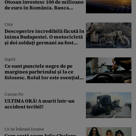
Otosan investesc 100 de milioane
de euro în România. Banca
Transilvania le acordă o
finanțare uriașă
Click
Descoperire incredibilă făcută în
inima Budapestei. O motocicletă
și doi soldați germani au fost
găsiți în Dunăre
Digi24
Ce sunt punctele negre de pe
marginea parbrizului și la ce
folosesc. Rolul lor este esențial
pentru siguranța mașinii
Cancan.ro
ULTIMA ORĂ! A murit într-un
accident teribil!
Ce Se Întâmplă Doctore
Cum arată acum Julia Chelaru,