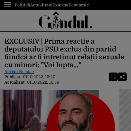
Politică
Actualitate
Externe
Economic
EXCLUSIV | Prima reacție a
deputatului PSD exclus din partid
fiindcă ar fi întreținut relații sexuale
cu minori: ”Voi lupta…”
Adrian Nicolae
Publicat:
01.10.2022, 19:27
Actualizat:
01.10.2022, 19:59