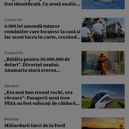
fost identificată. Ce arată analiza
preliminară a epavei
Cancan.ro
4.000 lei amendă tuturor
românilor care locuiesc la casă și
fac acest lucru în curte, crezând
că nu îi vede nimeni
Prosport.ro
„Bătălia pentru 50.000.000 de
dolari”. Divorțul anului:
Anamaria atacă averea
milionarului
Adevarul
„Era mai bun trenul vechi, era
răcoare”. Pasagerii unui tren
PESA au fost sufocați de căldură
pe ruta București-Constanța
Mediafax
Miliardarii turci de la Ford