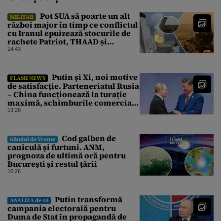
Pot SUA să poarte un alt
MILITAR
război major în timp ce conflictul
cu Iranul epuizează stocurile de
rachete Patriot, THAAD și
Tomahawk?
14:43
Putin și Xi, noi motive
FLASH NEWS
de satisfacție. Parteneriatul Rusia
– China funcționează la turație
maximă, schimburile comerciale
ating niveluri record
13:28
Cod galben de
Gândul de Vreme
caniculă și furtuni. ANM,
prognoza de ultimă oră pentru
București și restul țării
10:26
Putin transformă
ANALIZA de 10
campania electorală pentru
Duma de Stat în propagandă de