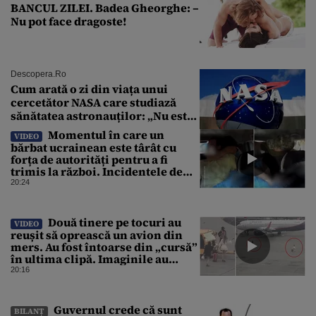
BANCUL ZILEI. Badea Gheorghe: –
Nu pot face dragoste!
Descopera.ro
Cum arată o zi din viața unui
cercetător NASA care studiază
sănătatea astronauților: „Nu este
o știință complicată”
Momentul în care un
VIDEO
bărbat ucrainean este târât cu
forța de autorități pentru a fi
trimis la război. Incidentele de
acest fel sunt tot mai dese
20:24
Două tinere pe tocuri au
VIDEO
reușit să oprească un avion din
mers. Au fost întoarse din „cursă”
în ultima clipă. Imaginile au
devenit virale
20:16
Guvernul crede că sunt
BILANȚ