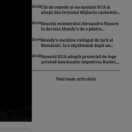
făcut pașii necesari pentru a menține
încrederea investitorilor: „Totuși,
23:58
Cât de repede și-au epuizat SUA și
perspectiva rămâne rezervată”
aliații din Orientul Mijlociu rachetele
în conflictul cu Iranul
23:44
Reacția ministrului Alexandru Nazare
la decizia Moody’s de a păstra
România recomandată investitorilor:
„Este un răgaz, dar în niciun caz un
23:44
Moody’s menține ratingul de țară al
motiv de relaxare”
României, la o săptămână după un
raport similar al agenției Fitch. Lipsa
unui guvern cu puteri depline,
23:40
Senatul SUA adoptă proiectul de lege
principala vulnerabilitate din raport
privind sancțiunile împotriva Rusiei,
promovat de omul lui Trump
Vezi toate articolele