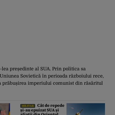
-lea președinte al SUA. Prin politica sa
Uniunea Sovietică în perioada războiului rece,
la prăbușirea imperiului comunist din răsăritul
Cât de repede
MILITAR
și-au epuizat SUA și
aliații din Orientul