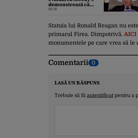
demonstrează că
România a făcut pașii
00:18
necesari pentru a
menține încrederea
investitorilor: „Totuși,
Statuia lui Ronald Reagan nu este
perspectiva rămâne
primarul Firea. Dimpotrivă.
AICI
rezervată”
monumentele pe care vrea să le c
Comentarii
0
LASĂ UN RĂSPUNS
Trebuie să fii
autentificat
pentru a 