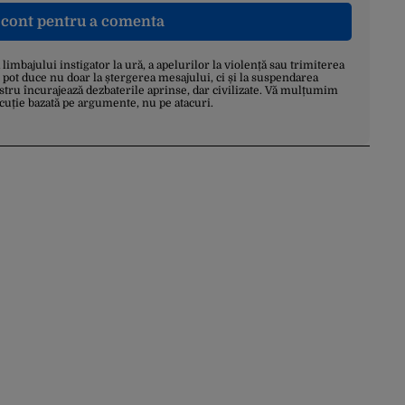
n cont pentru a comenta
a limbajului instigator la ură, a apelurilor la violență sau trimiterea
 pot duce nu doar la ștergerea mesajului, ci și la suspendarea
stru încurajează dezbaterile aprinse, dar civilizate. Vă mulțumim
scuție bazată pe argumente, nu pe atacuri.