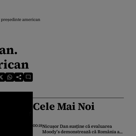
ul președinte american
gan.
rican
Cele Mai Noi
00:18
Nicușor Dan susține că evaluarea
Moody’s demonstrează că România a