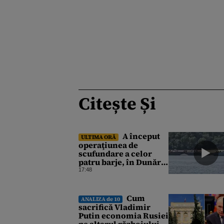
Citește Și
A început
ULTIMA ORĂ
operaţiunea de
scufundare a celor
patru barje, în Dunăre,
pentru creşterea
17:48
debitului apei
Cum
ANALIZA de 10
sacrifică Vladimir
Putin economia Rusiei
pe altarul războiului.