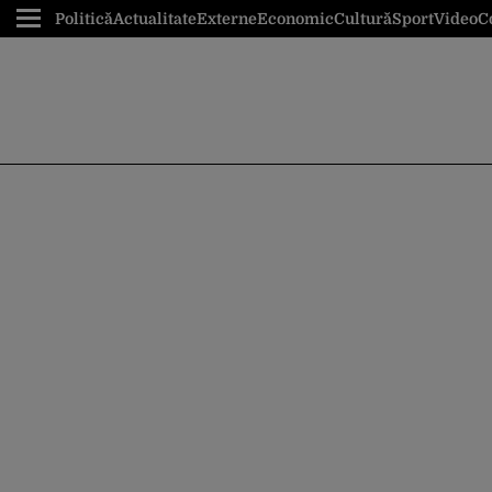
Politică
Actualitate
Externe
Economic
Cultură
Sport
Video
C