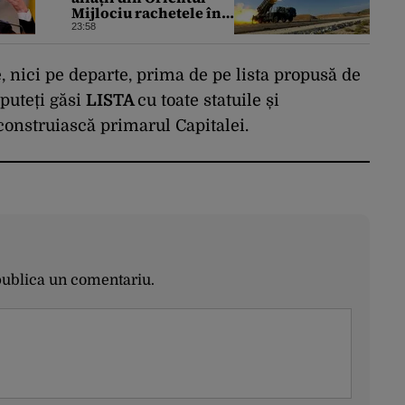
Mijlociu rachetele în
conflictul cu Iranul
23:58
, nici pe departe, prima de pe lista propusă de
puteți găsi
LISTA
cu toate statuile și
onstruiască primarul Capitalei.
publica un comentariu.