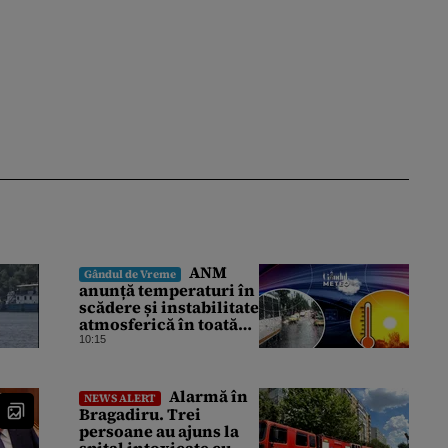
ANM
Gândul de Vreme
anunță temperaturi în
scădere și instabilitate
atmosferică în toată
țara. Cum va fi vremea
10:15
în București și când
vin vijeliile
Alarmă în
NEWS ALERT
Bragadiru. Trei
persoane au ajuns la
spital intoxicate cu