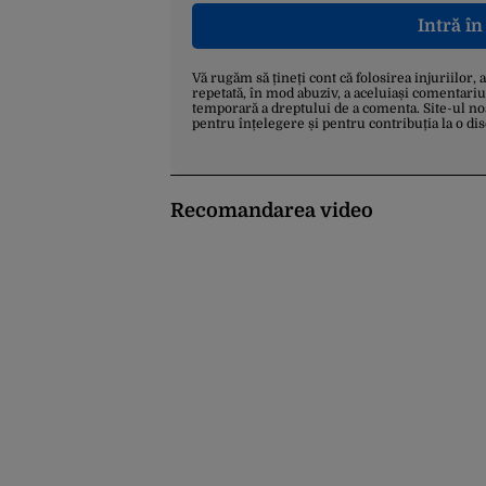
Intră î
Vă rugăm să țineți cont că folosirea injuriilor, 
repetată, în mod abuziv, a aceluiași comentariu
temporară a dreptului de a comenta. Site-ul no
pentru înțelegere și pentru contribuția la o di
Recomandarea video