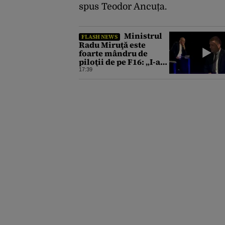
spus Teodor Ancuța.
Ministrul
FLASH NEWS
Radu Miruţă este
foarte mândru de
piloţii de pe F16: „I-am
simţit foarte
17:39
pasionali”