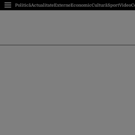
Politică
Actualitate
Externe
Economic
Cultură
Sport
Video
C