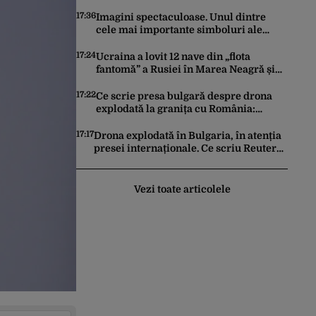
simţit foarte pasionali”
17:36
Imagini spectaculoase. Unul dintre
cele mai importante simboluri ale
Bucureștiului este reamplasat pe
clădirea Palatului Universității
17:24
Ucraina a lovit 12 nave din „flota
fantomă” a Rusiei în Marea Neagră și
Marea Azov în prima săptămână din
august. Bilanțul a ajuns la 218
17:22
Ce scrie presa bulgară despre drona
explodată la granița cu România:
Reacțiile politicienilor bulgari
17:17
Drona explodată în Bulgaria, în atenția
presei internaționale. Ce scriu Reuters,
AP și Euronews
Vezi toate articolele