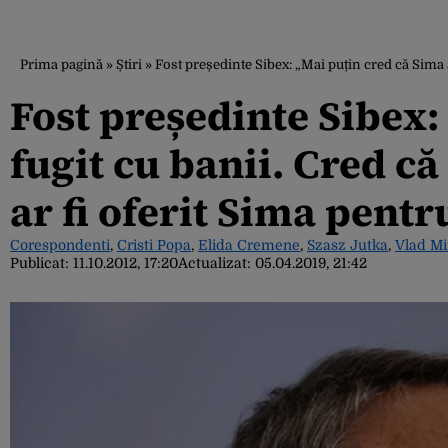
Prima pagină
»
Știri
»
Fost președinte Sibex: „Mai puțin cred că Sima a 
Fost președinte Sibex:
fugit cu banii. Cred că 
ar fi oferit Sima pentr
Corespondenti
,
Cristi Popa
,
Elida Cremene
,
Szasz Jutka
,
Vlad M
Publicat:
11.10.2012, 17:20
Actualizat:
05.04.2019, 21:42