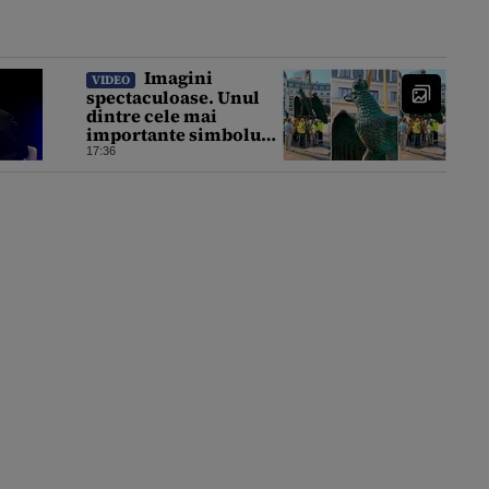
Imagini
VIDEO
spectaculoase. Unul
dintre cele mai
importante simboluri
ale Bucureștiului este
17:36
reamplasat pe
clădirea Palatului
Universității