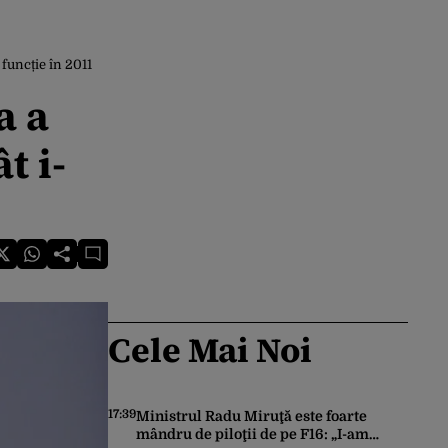
 funcție în 2011
a a
t i-
Cele Mai Noi
17:39
Ministrul Radu Miruţă este foarte
mândru de piloţii de pe F16: „I-am