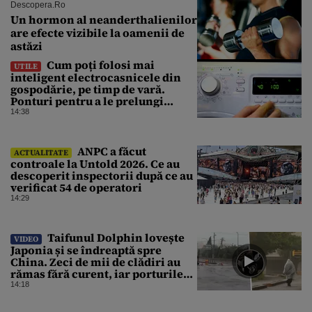
Descopera.ro
Un hormon al neanderthalienilor
are efecte vizibile la oamenii de
astăzi
Cum poți folosi mai
UTILE
inteligent electrocasnicele din
gospodărie, pe timp de vară.
Ponturi pentru a le prelungi
durata de viață
14:38
ANPC a făcut
ACTUALITATE
controale la Untold 2026. Ce au
descoperit inspectorii după ce au
verificat 54 de operatori
14:29
Taifunul Dolphin lovește
VIDEO
Japonia și se îndreaptă spre
China. Zeci de mii de clădiri au
rămas fără curent, iar porturile
au fost închise
14:18