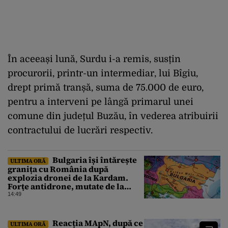
În aceeași lună, Surdu i-a remis, susțin
procurorii, printr-un intermediar, lui Bîgiu,
drept primă tranșă, suma de 75.000 de euro,
pentru a interveni pe lângă primarul unei
comune din județul Buzău, în vederea atribuirii
contractului de lucrări respectiv.
Bulgaria își întărește
ULTIMA ORĂ
granița cu România după
explozia dronei de la Kardam.
Forțe antidrone, mutate de la
frontiera cu Turcia
14:49
Reacția MApN, după ce
ULTIMA ORĂ