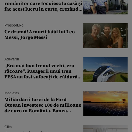
românilor care locuiesc la casă și
fac acest lucru în curte, crezând
că nu îi vede nimeni
Prosport.ro
Ce dramă! A murit tatăl lui Leo
Messi, Jorge Messi
Adevarul
„Era mai bun trenul vechi, era
răcoare”. Pasagerii unui tren
PESA au fost sufocați de căldură
pe ruta București-Constanța
Mediafax
Miliardarii turci de la Ford
Otosan investesc 100 de milioane
de euro în România. Banca
Transilvania le acordă o
finanțare uriașă
Click