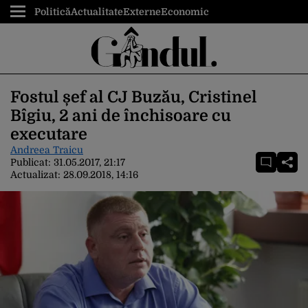
Politică
Actualitate
Externe
Economic
Fostul șef al CJ Buzău, Cristinel
Bîgiu, 2 ani de închisoare cu
executare
Andreea Traicu
Publicat:
31.05.2017, 21:17
Actualizat:
28.09.2018, 14:16