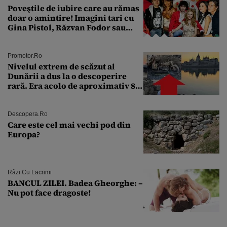
Poveştile de iubire care au rămas
doar o amintire! Imagini tari cu
Gina Pistol, Răzvan Fodor sau
Andra Măruţă şi foştii parteneri
Promotor.ro
Nivelul extrem de scăzut al
Dunării a dus la o descoperire
rară. Era acolo de aproximativ 80
de ani
Descopera.ro
Care este cel mai vechi pod din
Europa?
Râzi Cu Lacrimi
BANCUL ZILEI. Badea Gheorghe: –
Nu pot face dragoste!