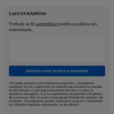
LASĂ UN RĂSPUNS
Trebuie să fii
autentificat
pentru a publica un
comentariu.
Intră în cont pentru a comenta
Vă rugăm să țineți cont că folosirea injuriilor, a limbajului
instigator la ură, a apelurilor la violență sau trimiterea repetată,
în mod abuziv, a aceluiași comentariu pot duce nu doar la
ștergerea mesajului, ci și la suspendarea temporară a dreptului
de a comenta. Site-ul nostru încurajează dezbaterile aprinse, dar
civilizate. Vă mulțumim pentru înțelegere și pentru contribuția
la o discuție bazată pe argumente, nu pe atacuri.