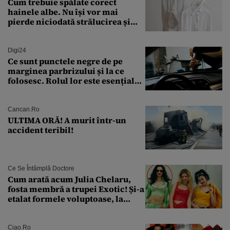
Cum trebuie spălate corect
hainele albe. Nu își vor mai
pierde niciodată strălucirea și
culoarea intensă
Digi24
Ce sunt punctele negre de pe
marginea parbrizului și la ce
folosesc. Rolul lor este esențial
pentru siguranța mașinii
Cancan.ro
ULTIMA ORĂ! A murit într-un
accident teribil!
Ce Se Întâmplă Doctore
Cum arată acum Julia Chelaru,
fosta membră a trupei Exotic! Și-a
etalat formele voluptoase, la
aproape 50 de ani
Ciao.ro