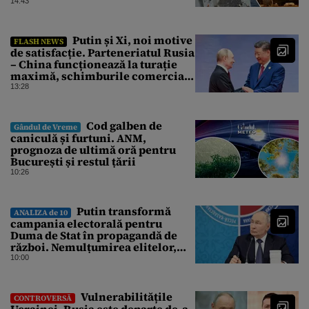
Tomahawk?
14:43
Putin și Xi, noi motive
FLASH NEWS
de satisfacție. Parteneriatul Rusia
– China funcționează la turație
maximă, schimburile comerciale
ating niveluri record
13:28
Cod galben de
Gândul de Vreme
caniculă și furtuni. ANM,
prognoza de ultimă oră pentru
București și restul țării
10:26
Putin transformă
ANALIZA de 10
campania electorală pentru
Duma de Stat în propagandă de
război. Nemulțumirea elitelor,
tratată cu indiferență la Kremlin
10:00
Vulnerabilitățile
CONTROVERSĂ
Ucrainei. Rusia este departe de-a