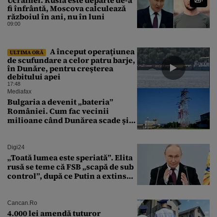
fi înfrântă, Moscova calculează
războiul în ani, nu în luni
09:00
A început operaţiunea
ULTIMA ORĂ
de scufundare a celor patru barje,
în Dunăre, pentru creşterea
debitului apei
17:48
Mediafax
Bulgaria a devenit „bateria”
României. Cum fac vecinii
milioane când Dunărea scade și
Cernavodă produce puțin
Digi24
„Toată lumea este speriată”. Elita
rusă se teme că FSB „scapă de sub
control”, după ce Putin a extins
puterea serviciului
Cancan.ro
4.000 lei amendă tuturor