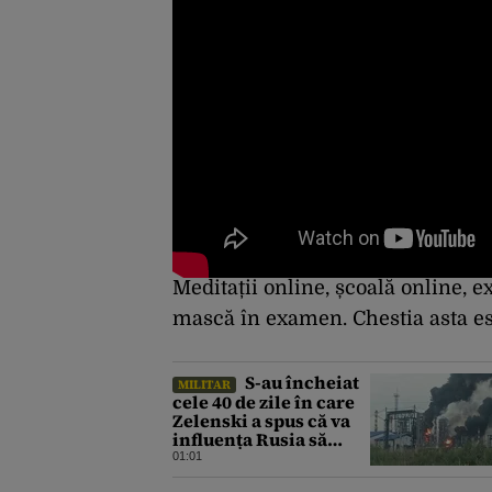
Meditații online, școală online, 
mască în examen. Chestia asta este
S-au încheiat
MILITAR
cele 40 de zile în care
Zelenski a spus că va
influența Rusia să
ceară pace. Ce
01:01
rezultate a adus