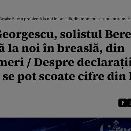
Este o problemă la noi în breaslă, din moment ce suntem șomeri / Despre declarați
orgescu, solistul Ber
 la noi în breaslă, din
ri / Despre declarații
se pot scoate cifre din