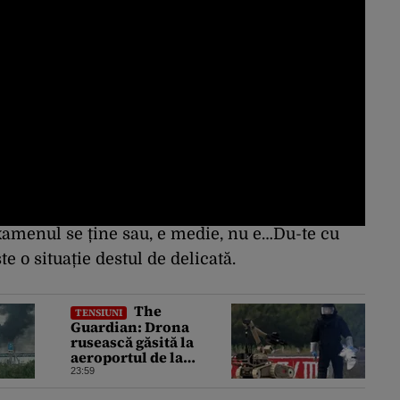
examenul se ține sau, e medie, nu e…Du-te cu
 o situație destul de delicată.
The
TENSIUNI
Guardian: Drona
rusească găsită la
aeroportul de la
Leipzig ar putea
23:59
constitui un act de