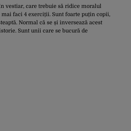
escaladare a
tensiunilor NATO-
în vestiar, care trebuie să ridice moralul
Rusia
 mai faci 4 exerciții. Sunt foarte puțin copii,
șteaptă. Normal că se și inversează acest
istorie. Sunt unii care se bucură de