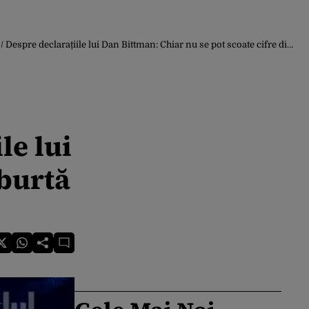
ile lui Dan Bittman: Chiar nu se pot scoate cifre din burtă pe toată planeta
e
le lui
 burtă