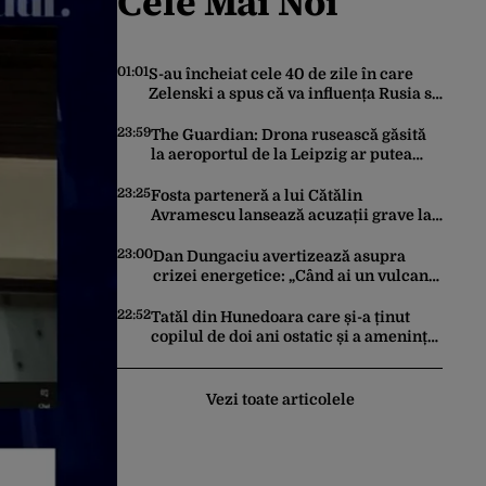
Cele Mai Noi
01:01
S-au încheiat cele 40 de zile în care
Zelenski a spus că va influența Rusia să
ceară pace. Ce rezultate a adus
operațiunea Kievului
23:59
The Guardian: Drona rusească găsită
la aeroportul de la Leipzig ar putea
constitui un act de escaladare a
tensiunilor NATO-Rusia
23:25
Fosta parteneră a lui Cătălin
Avramescu lansează acuzații grave la
adresa acestuia și explică de ce a
sesizat DIICOT: „Făcea baie complet
23:00
Dan Dungaciu avertizează asupra
dezbrăcat cu copiii”. Fostul consilier
crizei energetice: „Când ai un vulcan
prezidențial respinge acuzațiile
deasupra, nu stai să găsești soluții cu
leucoplast”
22:52
Tatăl din Hunedoara care și-a ținut
copilul de doi ani ostatic și a amenințat
că îl ucide a fost reținut pentru 24 de
ore
Vezi toate articolele