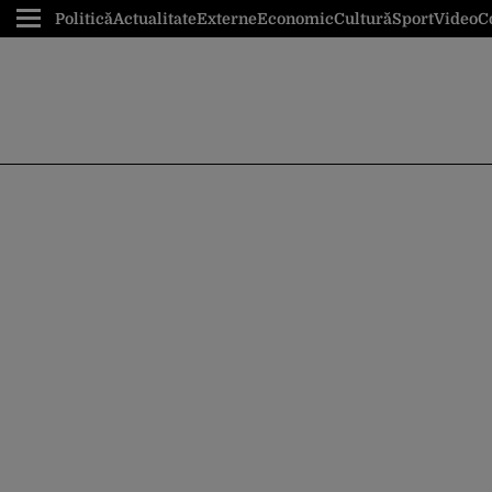
Politică
Actualitate
Externe
Economic
Cultură
Sport
Video
C