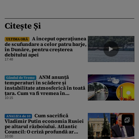
Citește Și
A început operaţiunea
ULTIMA ORĂ
de scufundare a celor patru barje,
în Dunăre, pentru creşterea
debitului apei
17:48
ANM anunță
Gândul de Vreme
temperaturi în scădere și
instabilitate atmosferică în toată
țara. Cum va fi vremea în
București și când vin vijeliile
10:15
Cum sacrifică
ANALIZA de 10
Vladimir Putin economia Rusiei
pe altarul războiului. Atlantic
Council: O criză profundă ar
putea forța Kremlinul să apeleze
10:00