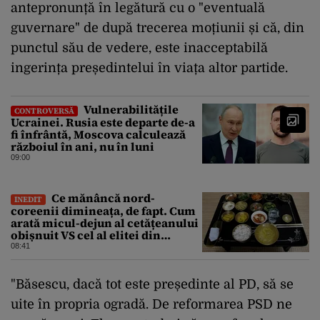
antepronunță în legătură cu o "eventuală
guvernare" de după trecerea moțiunii și că, din
punctul său de vedere, este inacceptabilă
ingerința președintelui în viața altor partide.
Vulnerabilitățile
CONTROVERSĂ
Ucrainei. Rusia este departe de-a
fi înfrântă, Moscova calculează
războiul în ani, nu în luni
09:00
Ce mănâncă nord-
INEDIT
coreenii dimineața, de fapt. Cum
arată micul-dejun al cetățeanului
obișnuit VS cel al elitei din
Phenian
08:41
"Băsescu, dacă tot este președinte al PD, să se
uite în propria ogradă. De reformarea PSD ne