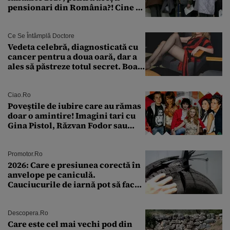
pensionari din România?! Cine se
încadrează și care este singura
condiție
Ce Se Întâmplă Doctore
Vedeta celebră, diagnosticată cu
cancer pentru a doua oară, dar a
ales să păstreze totul secret. Boala
a fost descoperită la un control de
rutină
Ciao.ro
Poveştile de iubire care au rămas
doar o amintire! Imagini tari cu
Gina Pistol, Răzvan Fodor sau
Andra Măruţă şi foştii parteneri
Promotor.ro
2026: Care e presiunea corectă în
anvelope pe caniculă.
Cauciucurile de iarnă pot să facă
explozie la peste 40°C?
Descopera.ro
Care este cel mai vechi pod din