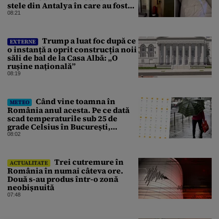
stele din Antalya în care au fost
cazați
08:21
Trump a luat foc după ce
EXTERNE
o instanță a oprit construcția noii
săli de bal de la Casa Albă: „O
rușine națională”
08:19
Când vine toamna în
METEO
România anul acesta. Pe ce dată
scad temperaturile sub 25 de
grade Celsius în București,
potrivit meteorologilor
08:02
Accuweather
Trei cutremure în
ACTUALITATE
România în numai câteva ore.
Două s-au produs într-o zonă
neobișnuită
07:48