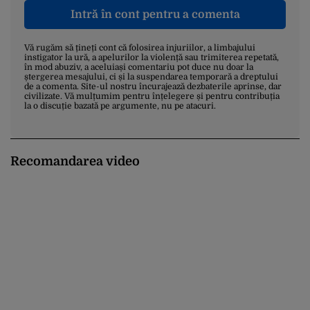
Intră în cont pentru a comenta
Vă rugăm să țineți cont că folosirea injuriilor, a limbajului
instigator la ură, a apelurilor la violență sau trimiterea repetată,
în mod abuziv, a aceluiași comentariu pot duce nu doar la
ștergerea mesajului, ci și la suspendarea temporară a dreptului
de a comenta. Site-ul nostru încurajează dezbaterile aprinse, dar
civilizate. Vă mulțumim pentru înțelegere și pentru contribuția
la o discuție bazată pe argumente, nu pe atacuri.
Recomandarea video