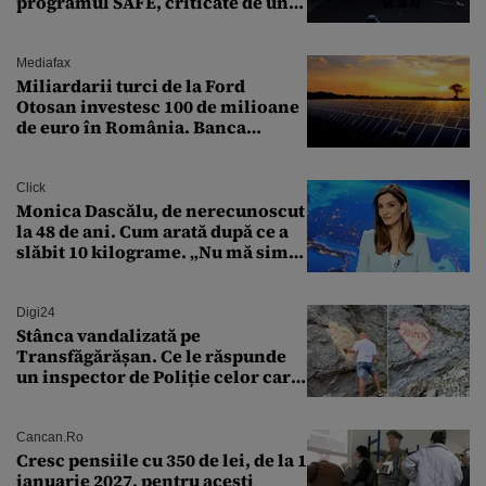
programul SAFE, criticate de un
expert în securitate: „Nu știm ce
arme ne trebuie”
Mediafax
Miliardarii turci de la Ford
Otosan investesc 100 de milioane
de euro în România. Banca
Transilvania le acordă o
finanțare uriașă
Click
Monica Dascălu, de nerecunoscut
la 48 de ani. Cum arată după ce a
slăbit 10 kilograme. „Nu mă simt
bine în această perioadă”
Digi24
Stânca vandalizată pe
Transfăgărășan. Ce le răspunde
un inspector de Poliție celor care
întreabă: „Dar ce a făcut?”
Cancan.ro
Cresc pensiile cu 350 de lei, de la 1
ianuarie 2027, pentru acești