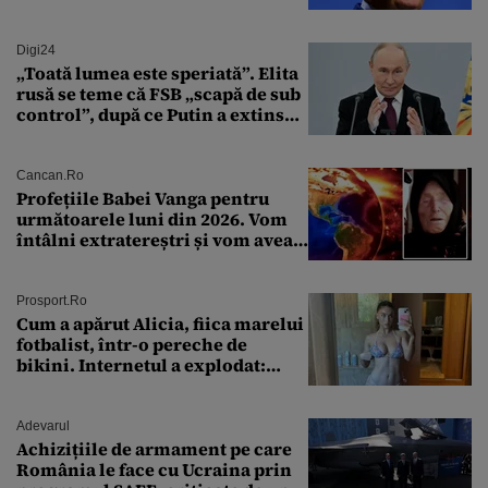
Digi24
„Toată lumea este speriată”. Elita
rusă se teme că FSB „scapă de sub
control”, după ce Putin a extins
puterea serviciului
Cancan.ro
Profețiile Babei Vanga pentru
următoarele luni din 2026. Vom
întâlni extratereștri și vom avea
un nou conflict global
Prosport.ro
Cum a apărut Alicia, fiica marelui
fotbalist, într-o pereche de
bikini. Internetul a explodat:
„Zeiță superbă!”
Adevarul
Achizițiile de armament pe care
România le face cu Ucraina prin