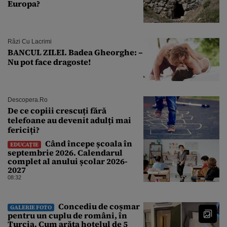
Europa?
Râzi Cu Lacrimi
BANCUL ZILEI. Badea Gheorghe: –
Nu pot face dragoste!
Descopera.ro
De ce copiii crescuți fără
telefoane au devenit adulți mai
fericiți?
Când începe școala în
EDUCAȚIE
septembrie 2026. Calendarul
complet al anului școlar 2026-
2027
08:32
Concediu de coșmar
GALERIE FOTO
pentru un cuplu de români, în
Turcia. Cum arăta hotelul de 5