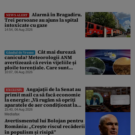
la ultimele resurse ale Băncii
Centrale
Alarmă în Bragadiru.
NEWS ALERT
Trei persoane au ajuns la spital
intoxicate cu gaze
14:54, 06 Aug 2026
Cât mai durează
Gândul de Vreme
canicula? Meteorologii ANM
avertizează că revin vijeliile și
ploile torențiale. Care sunt
zonele vizate, începând chiar de
10:07, 06 Aug 2026
azi
Angajaţii de la Senat au
EXCLUSIV
primit mail ca să facă economie
la energie: „Vă rugăm să opriţi
aparatele de aer condiţionat la
sfârşitul programului”
15:40, 04 Aug 2026
Mediafax
Avertismentul lui Bolojan pentru
România: „Crește riscul recăderii
în populism și risipă”