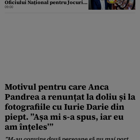
Oficiului Național pentru Jocuri
de Noroc propune o ordonanță de
09:00
urgență istorică și explică
procedura de autoexcludere
unică
Motivul pentru care Anca
Pandrea a renunțat la doliu și la
fotografiile cu Iurie Darie din
piept. ”Așa mi s-a spus, iar eu
am înțeles’”
”M-au convins două persoane să nu mai port