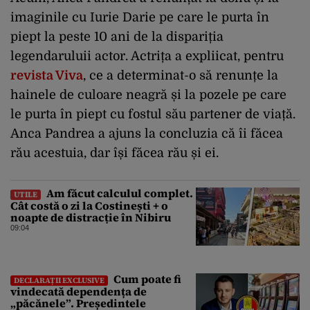
imaginile cu Iurie Darie pe care le purta în
piept la peste 10 ani de la dispariția
legendaruluii actor. Actrița a expliicat, pentru
revista Viva
, ce a determinat-o să renunțe la
hainele de culoare neagră și la pozele pe care
le purta în piept cu fostul său partener de viață.
Anca Pandrea a ajuns la concluzia că îi făcea
rău acestuia, dar își făcea rău și ei.
Am făcut calculul complet.
UTILE
Cât costă o zi la Costinești + o
noapte de distracție în Nibiru
09:04
Cum poate fi
DECLARAȚII EXCLUSIVE
vindecată dependența de
„păcănele”. Președintele