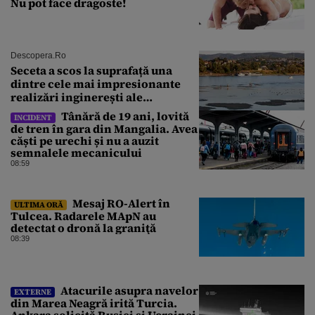
Nu pot face dragoste!
Descopera.ro
Seceta a scos la suprafață una
dintre cele mai impresionante
realizări inginerești ale
Imperiului Roman
Tânără de 19 ani, lovită
INCIDENT
de tren în gara din Mangalia. Avea
căști pe urechi și nu a auzit
semnalele mecanicului
08:59
Mesaj RO-Alert în
ULTIMA ORĂ
Tulcea. Radarele MApN au
detectat o dronă la graniţă
08:39
Atacurile asupra navelor
EXTERNE
din Marea Neagră irită Turcia.