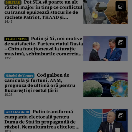
Pot SUA să poarte un alt
MILITAR
război major în timp ce conflictul
cu Iranul epuizează stocurile de
rachete Patriot, THAAD și
Tomahawk?
14:43
Putin și Xi, noi motive
FLASH NEWS
de satisfacție. Parteneriatul Rusia
– China funcționează la turație
maximă, schimburile comerciale
ating niveluri record
13:28
Cod galben de
Gândul de Vreme
caniculă și furtuni. ANM,
prognoza de ultimă oră pentru
București și restul țării
10:26
Putin transformă
ANALIZA de 10
campania electorală pentru
Duma de Stat în propagandă de
război. Nemulțumirea elitelor,
tratată cu indiferență la Kremlin
10:00