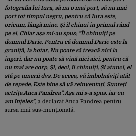
fotografia lui Iura, să nu o mai port, să nu mai
port tot timpul negru, pentru că Iura este,
oricum, lângă mine. Și îl chinui în primul rând
pe el. Chiar așa mi-au spus: ”Îl chinuiți pe
domnul Darie. Pentru că domnul Darie este la
graniță, la hotar. Nu poate să treacă nici la
îngeri, dar nu poate să vină nici aici, pentru că
nu mai are corp. Și, deci, îl chinuiți. Și atunci, el
stă pe umerii dvs. De aceea, vă îmbolnăviți atât
de repede. Este bine să vă reinventați. Sunteți
actrița Anca Pandrea”. Așa mi s-a spus, iar eu
am înțeles”
, a declarat Anca Pandrea pentru
sursa mai sus-menționată.