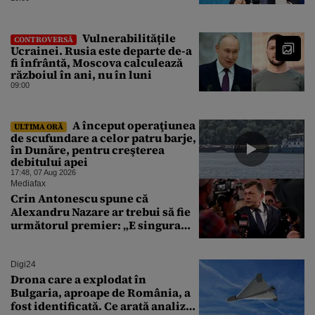
Vulnerabilitățile
CONTROVERSĂ
Ucrainei. Rusia este departe de-a
fi înfrântă, Moscova calculează
războiul în ani, nu în luni
09:00
A început operaţiunea
ULTIMA ORĂ
de scufundare a celor patru barje,
în Dunăre, pentru creşterea
debitului apei
17:48, 07 Aug 2026
Mediafax
Crin Antonescu spune că
Alexandru Nazare ar trebui să fie
următorul premier: „E singura
soluție”
Digi24
Drona care a explodat în
Bulgaria, aproape de România, a
fost identificată. Ce arată analiza