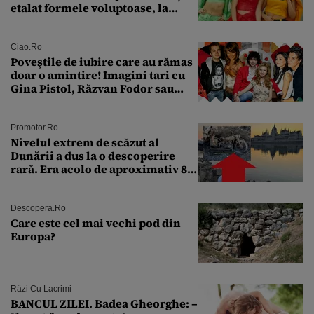
etalat formele voluptoase, la
aproape 50 de ani
Ciao.ro
Poveştile de iubire care au rămas
doar o amintire! Imagini tari cu
Gina Pistol, Răzvan Fodor sau
Andra Măruţă şi foştii parteneri
Promotor.ro
Nivelul extrem de scăzut al
Dunării a dus la o descoperire
rară. Era acolo de aproximativ 80
de ani
Descopera.ro
Care este cel mai vechi pod din
Europa?
Râzi Cu Lacrimi
BANCUL ZILEI. Badea Gheorghe: –