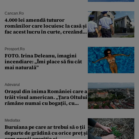
preliminară a epavei
Cancan.ro
4.000 lei amendă tuturor
românilor care locuiesc la casă și
fac acest lucru în curte, crezând
că nu îi vede nimeni
Prosport.ro
FOTO. Irina Deleanu, imagini
incendiare: „Îmi place să fiu cât
mai naturală”
Adevarul
Orașul din inima României care a
trăit visul american. „Țara Oltului
rămâne numai cu bogații, cu
babele, cu moșnegii și cu
sărăntocii”
Mediafax
Buruiana pe care ar trebui să o ții
departe de grădină cu orice preț și
cum previi apariția ei