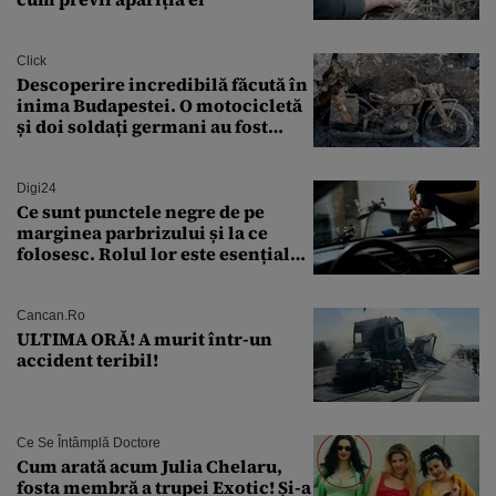
Click
Descoperire incredibilă făcută în
inima Budapestei. O motocicletă
și doi soldați germani au fost
găsiți în Dunăre
Digi24
Ce sunt punctele negre de pe
marginea parbrizului și la ce
folosesc. Rolul lor este esențial
pentru siguranța mașinii
Cancan.ro
ULTIMA ORĂ! A murit într-un
accident teribil!
Ce Se Întâmplă Doctore
Cum arată acum Julia Chelaru,
fosta membră a trupei Exotic! Și-a