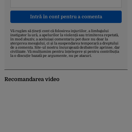
Intră în cont pentru a comenta
Vă rugăm să țineți cont că folosirea injuriilor, a limbajului
instigator la ură, a apelurilor la violență sau trimiterea repetată,
în mod abuziv, a aceluiași comentariu pot duce nu doar la
ștergerea mesajului, ci și la suspendarea temporară a dreptului
de a comenta. Site-ul nostru încurajează dezbaterile aprinse, dar
civilizate. Vă mulțumim pentru înțelegere și pentru contribuția
la o discuție bazată pe argumente, nu pe atacuri.
Recomandarea video