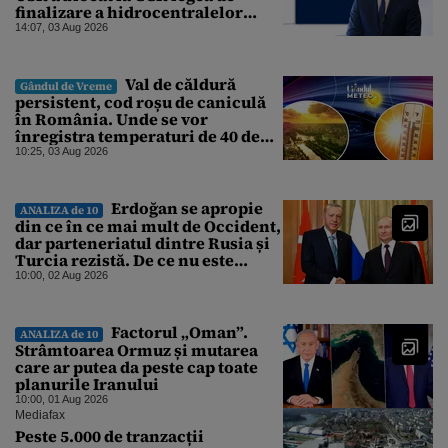
finalizare a hidrocentralelor
abandonate. „Nu ne-ar surprinde
14:07, 03 Aug 2026
dacă Miruță și USR ar acuza PSD și
de faptul că asupra Europei s-a
abătut o cupolă de foc”
Val de căldură
Gândul de Vreme
persistent, cod roșu de caniculă
în România. Unde se vor
înregistra temperaturi de 40 de
grade, potrivit ANM
10:25, 03 Aug 2026
Erdoğan se apropie
ANALIZA de 10
din ce în ce mai mult de Occident,
dar parteneriatul dintre Rusia și
Turcia rezistă. De ce nu este
Moscova îngrijorată de
10:00, 02 Aug 2026
orientarea spre vest a Ankarei
Factorul „Oman”.
ANALIZA de 10
Strâmtoarea Ormuz și mutarea
care ar putea da peste cap toate
planurile Iranului
10:00, 01 Aug 2026
Mediafax
Peste 5.000 de tranzacții