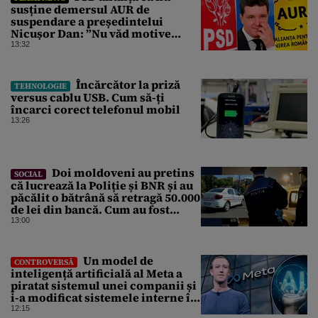
susține demersul AUR de
suspendare a președintelui
Nicușor Dan: ”Nu văd motive
pentru care președintele ar trebui
13:32
suspendat”
Încărcător la priză
TEHNOLOGIE
versus cablu USB. Cum să-ți
încarci corect telefonul mobil
13:26
Doi moldoveni au pretins
SOCIAL
că lucrează la Poliție și BNR și au
păcălit o bătrână să retragă 50.000
de lei din bancă. Cum au fost
prinși
13:00
Un model de
CONTROVERSĂ
inteligență artificială al Meta a
piratat sistemul unei companii și
i-a modificat sistemele interne în
timpul unui test de securitate
12:15