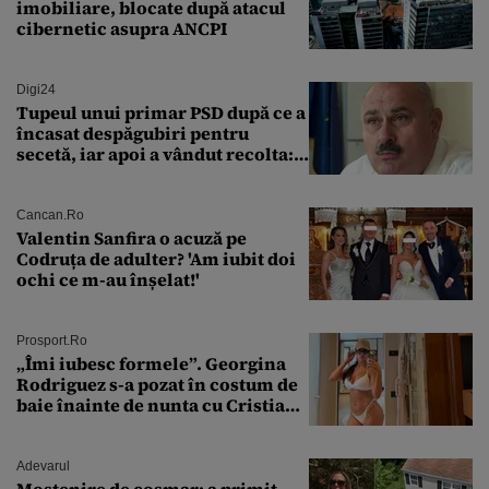
imobiliare, blocate după atacul
cibernetic asupra ANCPI
Digi24
Tupeul unui primar PSD după ce a
încasat despăgubiri pentru
secetă, iar apoi a vândut recolta:
„Dar am plătit impozit pentru
banii ăia”
Cancan.ro
Valentin Sanfira o acuză pe
Codruța de adulter? 'Am iubit doi
ochi ce m-au înșelat!'
Prosport.ro
„Îmi iubesc formele”. Georgina
Rodriguez s-a pozat în costum de
baie înainte de nunta cu Cristiano
Ronaldo
Adevarul
Moștenire de coșmar: a primit