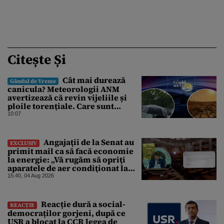
Citește Și
Cât mai durează
Gândul de Vreme
canicula? Meteorologii ANM
avertizează că revin vijeliile și
ploile torențiale. Care sunt
zonele vizate, începând chiar de
10:07
azi
Angajaţii de la Senat au
EXCLUSIV
primit mail ca să facă economie
la energie: „Vă rugăm să opriţi
aparatele de aer condiţionat la
sfârşitul programului”
15:40, 04 Aug 2026
Reacție dură a social-
REACȚIE
democraților gorjeni, după ce
USR a blocat la CCR legea de