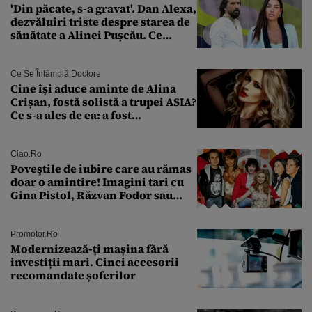
'Din păcate, s-a gravat'. Dan Alexa,
dezvăluiri triste despre starea de
sănătate a Alinei Pușcău. Ce
discuție au avut cu două zile în
urmă
Ce Se Întâmplă Doctore
Cine își aduce aminte de Alina
Crișan, fostă solistă a trupei ASIA?
Ce s-a ales de ea: a fost
condamnată la închisoare cu
suspendare. Ce acuzații i se aduc
Ciao.ro
Poveştile de iubire care au rămas
doar o amintire! Imagini tari cu
Gina Pistol, Răzvan Fodor sau
Andra Măruţă şi foştii parteneri
Promotor.ro
Modernizează-ți mașina fără
investiții mari. Cinci accesorii
recomandate șoferilor