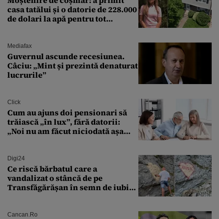
casa tatălui și o datorie de 228.000
de dolari la apă pentru tot
cartierul
Mediafax
Guvernul ascunde recesiunea.
Câciu: „Mint și prezintă denaturat
lucrurile”
Click
Cum au ajuns doi pensionari să
trăiască „în lux”, fără datorii:
„Noi nu am făcut niciodată așa
ceva”
Digi24
Ce riscă bărbatul care a
vandalizat o stâncă de pe
Transfăgărășan în semn de iubire
față de „Anna”
Cancan.ro