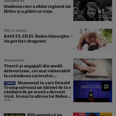
Descopera.ro
Studenta care a sfidat regimul lui
Hitler și a plătit cu viața
Râzi Cu Lacrimi
BANCUL ZILEI. Badea Gheorghe: –
Nu pot face dragoste!
Descopera.ro
Tinerii și angajații din medii
defavorizate, cei mai vulnerabili
la extinderea carierelor
profesionale
Momentul în care Donald
VIDEO
Trump salvează un băiețel de la o
căzătură de pe scenă a devenit
viral. Ironia la adresa lui Biden
care a stârnit râsete
13:47
PSD anunță că nu
FLASH NEWS