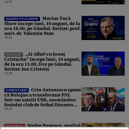
13:47
Marius Tucă
MARIUS TUCĂ SHOW
Show începe luni, 10 august, de la
ora 18.00, pe Gândul. Invitat: prof.
univ. dr. Valentin Stan
13:43
„Ai Aflat! cu Ionuț
AI AFLAT!
Cristache” începe luni, 10 august,
de la ora 15.00, live pe Gândul.
Invitat: Ion Cristoiu
13:39
Crin Antonescu spune
COMENTARIU
că Bolojan a transformat PNL
într-un satelit USR, asemănător
fostului club de fotbal Dinamo
Victoria, care a aparținut Miliției
13:33
Ștefan Popescu, analiză
EDITORIAL