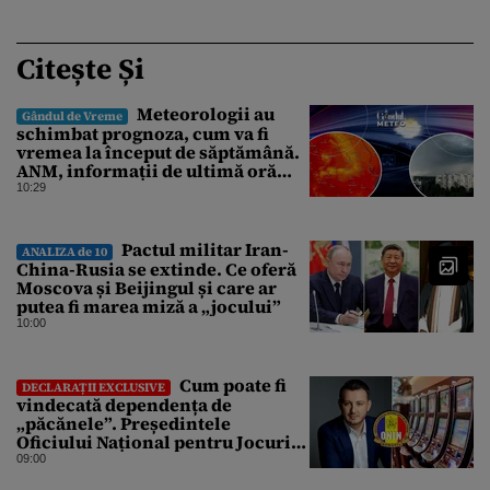
Citește Și
Meteorologii au
Gândul de Vreme
schimbat prognoza, cum va fi
vremea la început de săptămână.
ANM, informații de ultimă oră
pentru Gândul
10:29
Pactul militar Iran-
ANALIZA de 10
China-Rusia se extinde. Ce oferă
Moscova și Beijingul și care ar
putea fi marea miză a „jocului”
10:00
Cum poate fi
DECLARAȚII EXCLUSIVE
vindecată dependența de
„păcănele”. Președintele
Oficiului Național pentru Jocuri
de Noroc propune o ordonanță de
09:00
urgență istorică și explică