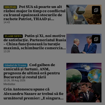
procedura de autoexcludere
unică
Pot SUA să poarte un alt
MILITAR
război major în timp ce conflictul
cu Iranul epuizează stocurile de
rachete Patriot, THAAD și
Tomahawk?
14:43
Putin și Xi, noi motive
FLASH NEWS
de satisfacție. Parteneriatul Rusia
– China funcționează la turație
maximă, schimburile comerciale
ating niveluri record
13:28
Cod galben de
Gândul de Vreme
caniculă și furtuni. ANM,
prognoza de ultimă oră pentru
București și restul țării
10:26, 08 Aug 2026
Mediafax
Crin Antonescu spune că
Alexandru Nazare ar trebui să fie
următorul premier: „E singura
soluție”