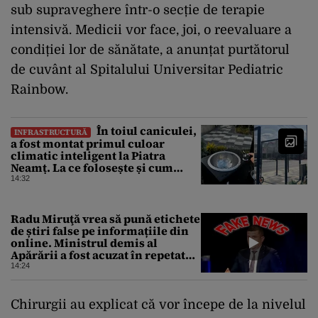
sub supraveghere într-o secție de terapie
intensivă. Medicii vor face, joi, o reevaluare a
condiției lor de sănătate, a anunțat purtătorul
de cuvânt al Spitalului Universitar Pediatric
Rainbow.
În toiul caniculei,
INFRASTRUCTURĂ
a fost montat primul culoar
climatic inteligent la Piatra
Neamț. La ce folosește și cum
arată
14:32
Radu Miruţă vrea să pună etichete
de știri false pe informațiile din
online. Ministrul demis al
Apărării a fost acuzat în repetate
rânduri că răspândeşte el însuși
14:24
dezinformări. Gândul trece în
revistă derapajele oficialului
Chirurgii au explicat că vor începe de la nivelul