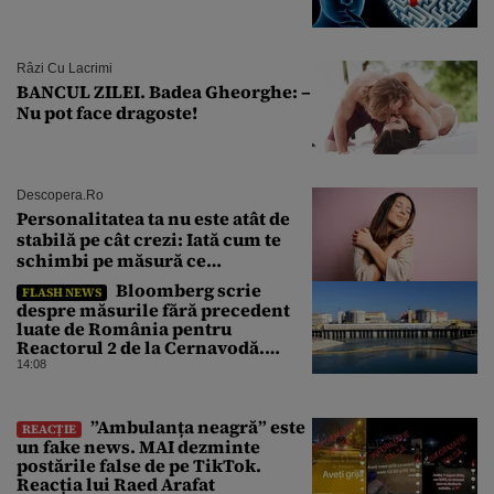
Râzi Cu Lacrimi
BANCUL ZILEI. Badea Gheorghe: –
Nu pot face dragoste!
Descopera.ro
Personalitatea ta nu este atât de
stabilă pe cât crezi: Iată cum te
schimbi pe măsură ce
îmbătrânești
Bloomberg scrie
FLASH NEWS
despre măsurile fără precedent
luate de România pentru
Reactorul 2 de la Cernavodă.
Operațiunea a mai câștigat nouă
14:08
zile
”Ambulanța neagră” este
REACȚIE
un fake news. MAI dezminte
postările false de pe TikTok.
Reacția lui Raed Arafat