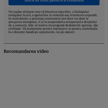
Intră în cont pentru a comenta
Vă rugăm să țineți cont că folosirea injuriilor, a limbajului
instigator la ură, a apelurilor la violență sau trimiterea repetată,
în mod abuziv, a aceluiași comentariu pot duce nu doar la
ștergerea mesajului, ci și la suspendarea temporară a dreptului
de a comenta. Site-ul nostru încurajează dezbaterile aprinse, dar
civilizate. Vă mulțumim pentru înțelegere și pentru contribuția
la o discuție bazată pe argumente, nu pe atacuri.
Recomandarea video