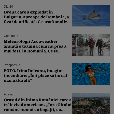
Digi24
Drona care a explodat în
Bulgaria, aproape de România, a
fost identificată. Ce arată analiza
preliminară a epavei
Cancan.ro
Meteorologii Accuweather
anunță o toamnă cum nu prea a
mai fost, în România. Ce se
întâmplă în septembrie,
octombrie și noiembrie 2026, în
București. Pe ce dată ninge
Prosport.ro
FOTO. Irina Deleanu, imagini
incendiare: „Îmi place să fiu cât
mai naturală”
Adevarul
Orașul din inima României care a
trăit visul american. „Țara Oltului
rămâne numai cu bogații, cu