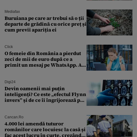
babele, cu moșnegii și cu
sărăntocii”
Mediafax
Buruiana pe care ar trebui să o ții
departe de grădină cu orice preț și
cum previi apariția ei
Click
O femeie din România a pierdut
zeci de mii de euro după ce a
primit un mesaj pe WhatsApp. A
crezut că va moșteni 175.000 de
euro din Franța
Digi24
Devin oamenii mai puțin
inteligenți? Ce este „efectul Flynn
invers” și de ce îi îngrijorează pe
cercetători
Cancan.ro
4.000 lei amendă tuturor
românilor care locuiesc la casă și
fac acest lucru în curte, crezând