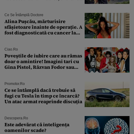
că nu îi vede nimeni
Ce Se Întâmplă Doctore
Alina Pușcău, mărturisire
sfâșietoare înainte de operație. A
fost diagnosticată cu cancer la
sân în metastază: „Este singurul
tratament care o să mă ajute să
îmi salvez viața”
Ciao.ro
Poveştile de iubire care au rămas
doar o amintire! Imagini tari cu
Gina Pistol, Răzvan Fodor sau
Andra Măruţă şi foştii parteneri
Promotor.ro
Ce se întâmplă dacă trebuie să
fugi cu Tesla în timp ce încarcă?
Un atac armat reaprinde discuția
Descopera.ro
Este adevărat că inteligența
oamenilor scade?