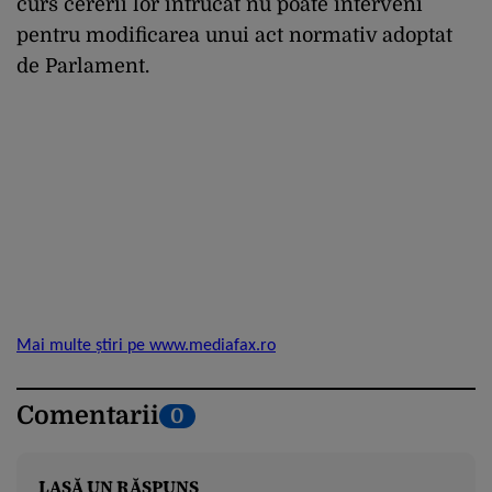
curs cererii lor întrucât nu poate interveni
pentru modificarea unui act normativ adoptat
de Parlament.
Mai multe știri pe www.mediafax.ro
Comentarii
0
LASĂ UN RĂSPUNS