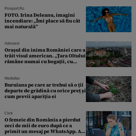
Prosport.ro
FOTO. Irina Deleanu, imagini
incendiare: „Îmi place să fiu cât
mai naturală”
Adevarul
Orașul din inima României care a
trăit visul american. „Țara Oltului
rămâne numai cu bogații, cu
babele, cu moșnegii și cu
sărăntocii”
Mediafax
Buruiana pe care ar trebui să o ții
departe de grădină cu orice preț și
cum previi apariția ei
Click
O femeie din România a pierdut
zeci de mii de euro după ce a
primit un mesaj pe WhatsApp. A