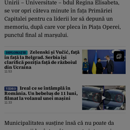
Unirii – Universitate – bdul Regina Elisabeta,
se vor opri câteva minute în fața Primăriei
Capitalei pentru ca liderii lor să depună un
memoriu, după care vor pleca în Piața Operei,
punctul final al marșului.
Zelenski și Vučić, față
DIPLOMAȚIE
în față la Belgrad. Serbia își
clarifică poziția față de războiul
din Ucraina
11:53
Ireal ce se întâmplă în
VIDEO
România. Un bebeluș de 11 luni,
filmat la volanul unei mașini
11:33
Municipalitatea susține însă că nu poate da