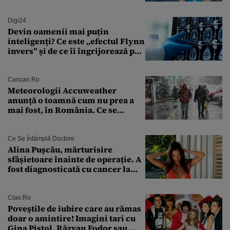
crezut că va moșteni 175.000 de
euro din Franța
Digi24
Devin oamenii mai puțin
inteligenți? Ce este „efectul Flynn
invers” și de ce îi îngrijorează pe
cercetători
Cancan.ro
Meteorologii Accuweather
anunță o toamnă cum nu prea a
mai fost, în România. Ce se
întâmplă în septembrie,
octombrie și noiembrie 2026, în
București. Pe ce dată ninge
Ce Se Întâmplă Doctore
Alina Pușcău, mărturisire
sfâșietoare înainte de operație. A
fost diagnosticată cu cancer la
sân în metastază: „Este singurul
tratament care o să mă ajute să
îmi salvez viața”
Ciao.ro
Poveştile de iubire care au rămas
doar o amintire! Imagini tari cu
Gina Pistol, Răzvan Fodor sau