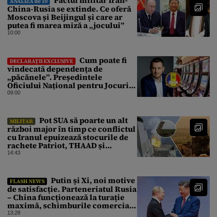
Pactul militar Iran-
ANALIZA de 10
China-Rusia se extinde. Ce oferă
Moscova și Beijingul și care ar
putea fi marea miză a „jocului”
10:00
Cum poate fi
DECLARAȚII EXCLUSIVE
vindecată dependența de
„păcănele”. Președintele
Oficiului Național pentru Jocuri
de Noroc propune o ordonanță de
09:00
urgență istorică și explică
procedura de autoexcludere
unică
Pot SUA să poarte un alt
MILITAR
război major în timp ce conflictul
cu Iranul epuizează stocurile de
rachete Patriot, THAAD și
Tomahawk?
14:43
Putin și Xi, noi motive
FLASH NEWS
de satisfacție. Parteneriatul Rusia
– China funcționează la turație
maximă, schimburile comerciale
ating niveluri record
13:28