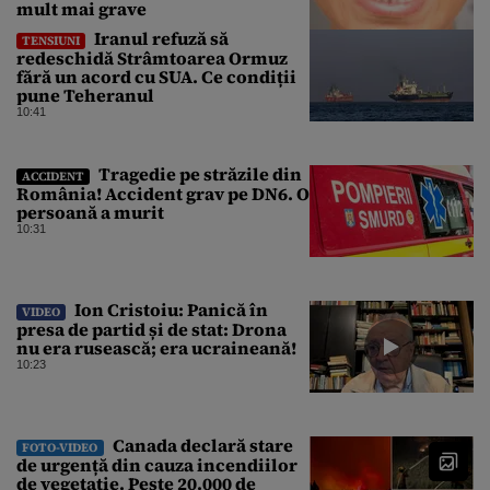
mult mai grave
Iranul refuză să
TENSIUNI
redeschidă Strâmtoarea Ormuz
fără un acord cu SUA. Ce condiții
pune Teheranul
10:41
Tragedie pe străzile din
ACCIDENT
România! Accident grav pe DN6. O
persoană a murit
10:31
Ion Cristoiu: Panică în
VIDEO
presa de partid și de stat: Drona
nu era rusească; era ucraineană!
10:23
Canada declară stare
FOTO-VIDEO
de urgență din cauza incendiilor
de vegetație. Peste 20.000 de