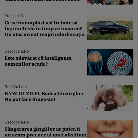
Andra Măruţă şi foştii parteneri
Promotor.ro
Ce se întâmplă dacă trebuie să
fugi cu Tesla în timp ce încarcă?
Un atac armat reaprinde discuția
Descopera.ro
Este adevărat că inteligența
oamenilor scade?
Râzi Cu Lacrimi
BANCUL ZILEI. Badea Gheorghe: –
Nu pot face dragoste!
Descopera.ro
Sângerarea gingiilor ar putea fi
un semn precoce al unei afecțiuni