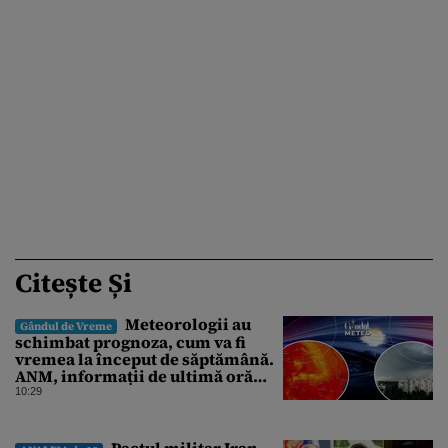
Citește Și
Meteorologii au
Gândul de Vreme
schimbat prognoza, cum va fi
vremea la început de săptămână.
ANM, informații de ultimă oră
pentru Gândul
10:29