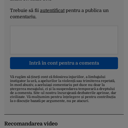
Trebuie să fii
autentificat
pentru a publica un
comentariu.
Intră în cont pentru a comenta
Vă rugăm să țineți cont că folosirea injuriilor, a limbajului
instigator la ură, a apelurilor la violență sau trimiterea repetată,
în mod abuziv, a aceluiași comentariu pot duce nu doar la
ștergerea mesajului, ci și la suspendarea temporară a dreptului
de a comenta. Site-ul nostru încurajează dezbaterile aprinse, dar
civilizate. Vă mulțumim pentru înțelegere și pentru contribuția
la o discuție bazată pe argumente, nu pe atacuri.
Recomandarea video