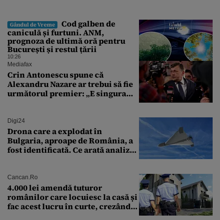
Cod galben de
Gândul de Vreme
caniculă și furtuni. ANM,
prognoza de ultimă oră pentru
București și restul țării
10:26
Mediafax
Crin Antonescu spune că
Alexandru Nazare ar trebui să fie
următorul premier: „E singura
soluție”
Digi24
Drona care a explodat în
Bulgaria, aproape de România, a
fost identificată. Ce arată analiza
preliminară a epavei
Cancan.ro
4.000 lei amendă tuturor
românilor care locuiesc la casă și
fac acest lucru în curte, crezând
că nu îi vede nimeni