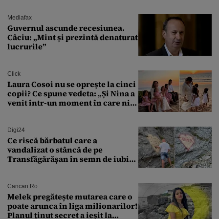
controlat complet
Mediafax
Guvernul ascunde recesiunea.
Câciu: „Mint și prezintă denaturat
lucrurile”
Click
Laura Cosoi nu se oprește la cinci
copii? Ce spune vedeta: „Și Nina a
venit într-un moment în care nici
măcar nu mai discutam”
Digi24
Ce riscă bărbatul care a
vandalizat o stâncă de pe
Transfăgărășan în semn de iubire
față de „Anna”
Cancan.ro
Melek pregătește mutarea care o
poate arunca în liga milionarilor!
Planul ținut secret a ieșit la