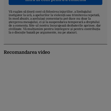
Vă rugăm să țineți cont că folosirea injuriilor, a limbajului
instigator la ură, a apelurilor la violență sau trimiterea repetată,
în mod abuziv, a aceluiași comentariu pot duce nu doar la
ștergerea mesajului, ci și la suspendarea temporară a dreptului
de a comenta. Site-ul nostru încurajează dezbaterile aprinse, dar
civilizate. Vă mulțumim pentru înțelegere și pentru contribuția
la o discuție bazată pe argumente, nu pe atacuri.
Recomandarea video