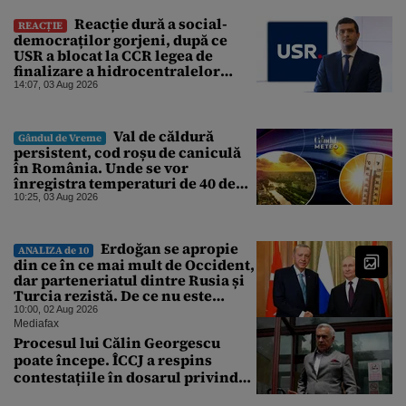
Reacție dură a social-
REACȚIE
democraților gorjeni, după ce
USR a blocat la CCR legea de
finalizare a hidrocentralelor
abandonate. „Nu ne-ar surprinde
14:07, 03 Aug 2026
dacă Miruță și USR ar acuza PSD și
de faptul că asupra Europei s-a
abătut o cupolă de foc”
Val de căldură
Gândul de Vreme
persistent, cod roșu de caniculă
în România. Unde se vor
înregistra temperaturi de 40 de
grade, potrivit ANM
10:25, 03 Aug 2026
Erdoğan se apropie
ANALIZA de 10
din ce în ce mai mult de Occident,
dar parteneriatul dintre Rusia și
Turcia rezistă. De ce nu este
Moscova îngrijorată de
10:00, 02 Aug 2026
orientarea spre vest a Ankarei
Mediafax
Procesul lui Călin Georgescu
poate începe. ÎCCJ a respins
contestațiile în dosarul privind
lovitura de stat