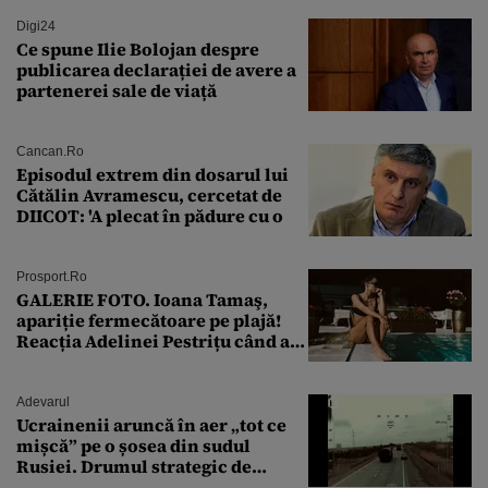
Digi24
Ce spune Ilie Bolojan despre
publicarea declarației de avere a
partenerei sale de viață
Cancan.ro
Episodul extrem din dosarul lui
Cătălin Avramescu, cercetat de
DIICOT: 'A plecat în pădure cu o
Prosport.ro
GALERIE FOTO. Ioana Tamaş,
apariție fermecătoare pe plajă!
Reacția Adelinei Pestrițu când a
văzut-o
Adevarul
Ucrainenii aruncă în aer „tot ce
mișcă” pe o șosea din sudul
Rusiei. Drumul strategic de
aprovizionare către Crimeea este