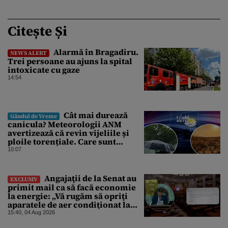
Citește Și
Alarmă în Bragadiru.
NEWS ALERT
Trei persoane au ajuns la spital
intoxicate cu gaze
14:54
Cât mai durează
Gândul de Vreme
canicula? Meteorologii ANM
avertizează că revin vijeliile și
ploile torențiale. Care sunt
zonele vizate, începând chiar de
10:07
azi
Angajaţii de la Senat au
EXCLUSIV
primit mail ca să facă economie
la energie: „Vă rugăm să opriţi
aparatele de aer condiţionat la
sfârşitul programului”
15:40, 04 Aug 2026