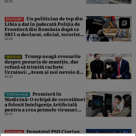
06:00
Un politician de top din
EXCLUSIV
Libia a dat în judecată Poliția de
Frontieră din România după ce
SRI l-a declarat, oficial, terorist
ISIS
05:00
Trump neagă zvonurile
MILITAR
despre penuria de muniție, dar
refuză să trimită rachete
Ucrainei: „Avem și noi nevoie de
rachete”
01:02
Premieră în
TEHNOLOGIE
Medicină: O echipă de cercetători
a folosit Inteligența Artificială
pentru a crea primele virusuri
sintetice la tratarea de E.coli
23:47
Deputatul PSD Ciprian
EXCLUSIV