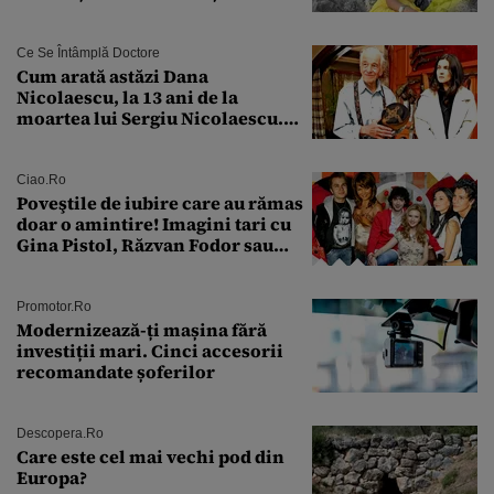
lumină
Ce Se Întâmplă Doctore
Cum arată astăzi Dana
Nicolaescu, la 13 ani de la
moartea lui Sergiu Nicolaescu.
Transformarea care i-a surprins
pe toți
Ciao.ro
Poveştile de iubire care au rămas
doar o amintire! Imagini tari cu
Gina Pistol, Răzvan Fodor sau
Andra Măruţă şi foştii parteneri
Promotor.ro
Modernizează-ți mașina fără
investiții mari. Cinci accesorii
recomandate șoferilor
Descopera.ro
Care este cel mai vechi pod din
Europa?