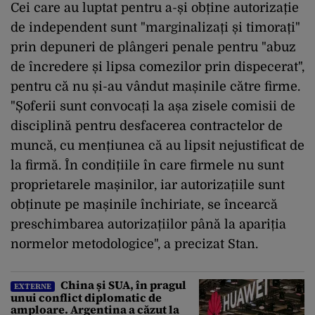
Cei care au luptat pentru a-și obține autorizație
de independent sunt "marginalizați și timorați"
prin depuneri de plângeri penale pentru "abuz
de încredere și lipsa comezilor prin dispecerat",
pentru că nu și-au vândut mașinile către firme.
"Șoferii sunt convocați la așa zisele comisii de
disciplină pentru desfacerea contractelor de
muncă, cu mențiunea că au lipsit nejustificat de
la firmă. În condițiile în care firmele nu sunt
proprietarele mașinilor, iar autorizațiile sunt
obținute pe mașinile închiriate, se încearcă
preschimbarea autorizațiilor până la apariția
normelor metodologice", a precizat Stan.
China și SUA, în pragul
EXTERNE
unui conflict diplomatic de
amploare. Argentina a căzut la