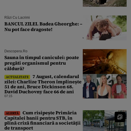
Râzi Cu Lacrimi
BANCUL ZILEI. Badea Gheorghe: –
Nu pot face dragoste!
Descopera.ro
Sauna în timpul caniculei: poate
pregăti organismul pentru
căldură?
7 August, calendarul
ACTUALITATE
zilei: Charlize Theron împlinește
51 de ani, Bruce Dickinson 68.
David Duchovny face 66 de ani
07:15
Cum risipește Primăria
ALERTĂ
Capitalei banii pentru STB, în
plină criză financiară a societății
de transport