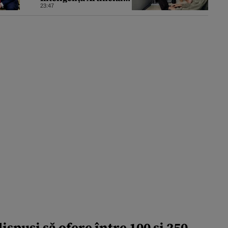
pentru a crea primele
23:47
virusuri sintetice la
tratarea de E.coli
dispuşi să ofere între 100 şi 250