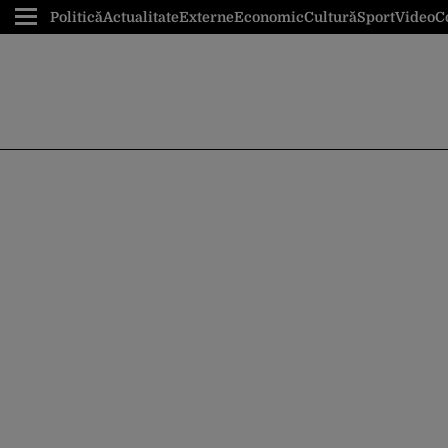
Politică
Actualitate
Externe
Economic
Cultură
Sport
Video
C