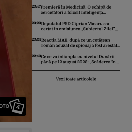
trimită rachete Ucrainei: „Avem și noi
nevoie de rachete”
23:47
Premieră în Medicină: O echipă de
cercetători a folosit Inteligența
Artificială pentru a crea primele
virusuri sintetice la tratarea de E.coli
23:23
Deputatul PSD Ciprian Văcaru s-a
certat în emisiunea „Subiectul Zilei”
cu deputatul USR Cezar Drăgoescu,
deficitul fiind motivul scandalului
23:05
Reacția MAE, după ce un cetăţean
român acuzat de spionaj a fost arestat
în Germania. Complotase cu un
ucrainean ca să asasineze un
22:43
Ce se va întâmpla cu nivelul Dunării
producător de drone
până pe 12 august 2026: „Scăderea în 7
zile este de 10 centimetri”
Vezi toate articolele
4
FOTO