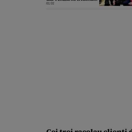
rachete Ucrainei:
01:02
„Avem și noi nevoie de
rachete”
Cei trei racolau clienţi 