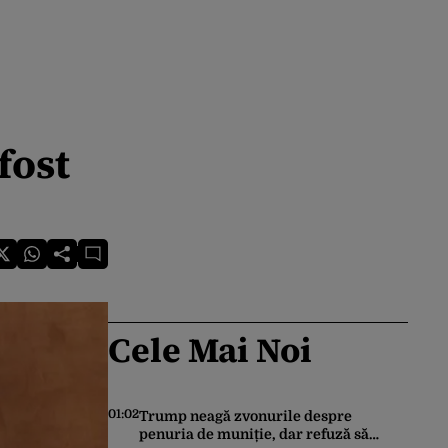
fost
Cele Mai Noi
01:02
Trump neagă zvonurile despre
penuria de muniție, dar refuză să