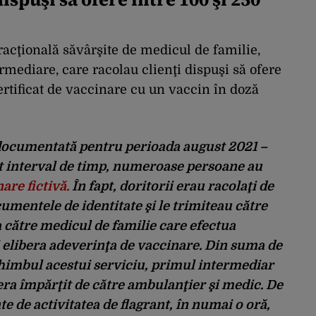
racţională săvârşite de medicul de familie,
rmediare, care racolau clienţi dispuşi să ofere
ertificat de vaccinare cu un vaccin în doză
t documentată pentru perioada august 2021 –
est interval de timp, numeroase persoane au
are fictivă.
În fapt, doritorii erau racolaţi de
umentele de identitate şi le trimiteau către
 către medicul de familie care efectua
 elibera adeverinţa de vaccinare. Din suma de
schimbul acestui serviciu, primul intermediar
 era împărţit de către ambulanţier şi medic. De
inte de activitatea de flagrant, în numai o oră,