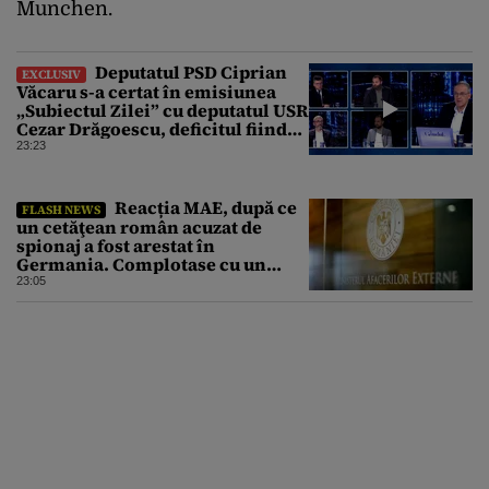
Munchen.
Deputatul PSD Ciprian
EXCLUSIV
Văcaru s-a certat în emisiunea
„Subiectul Zilei” cu deputatul USR
Cezar Drăgoescu, deficitul fiind
motivul scandalului
23:23
Reacția MAE, după ce
FLASH NEWS
un cetăţean român acuzat de
spionaj a fost arestat în
Germania. Complotase cu un
ucrainean ca să asasineze un
23:05
producător de drone