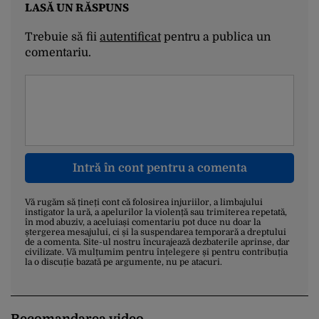
LASĂ UN RĂSPUNS
Trebuie să fii
autentificat
pentru a publica un
comentariu.
Intră în cont pentru a comenta
Vă rugăm să țineți cont că folosirea injuriilor, a limbajului
instigator la ură, a apelurilor la violență sau trimiterea repetată,
în mod abuziv, a aceluiași comentariu pot duce nu doar la
ștergerea mesajului, ci și la suspendarea temporară a dreptului
de a comenta. Site-ul nostru încurajează dezbaterile aprinse, dar
civilizate. Vă mulțumim pentru înțelegere și pentru contribuția
la o discuție bazată pe argumente, nu pe atacuri.