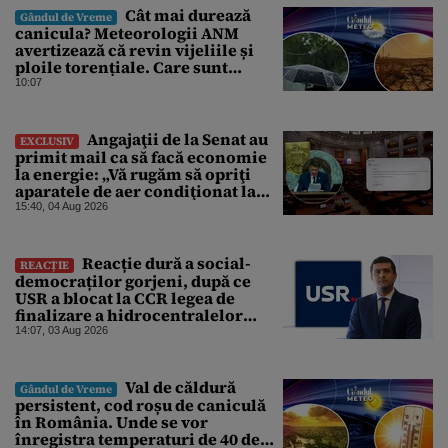
Cât mai durează
Gândul de Vreme
canicula? Meteorologii ANM
avertizează că revin vijeliile și
ploile torențiale. Care sunt
zonele vizate, începând chiar de
10:07
azi
Angajaţii de la Senat au
EXCLUSIV
primit mail ca să facă economie
la energie: „Vă rugăm să opriţi
aparatele de aer condiţionat la
sfârşitul programului”
15:40, 04 Aug 2026
Reacție dură a social-
REACȚIE
democraților gorjeni, după ce
USR a blocat la CCR legea de
finalizare a hidrocentralelor
abandonate. „Nu ne-ar surprinde
14:07, 03 Aug 2026
dacă Miruță și USR ar acuza PSD și
de faptul că asupra Europei s-a
abătut o cupolă de foc”
Val de căldură
Gândul de Vreme
persistent, cod roșu de caniculă
în România. Unde se vor
înregistra temperaturi de 40 de