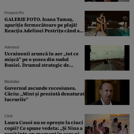
Prosport.ro
GALERIE FOTO. Ioana Tamaş,
apariție fermecătoare pe plajă!
Reacția Adelinei Pestrițu când a
văzut-o
Adevarul
Ucrainenii aruncă în aer „tot ce
mișcă” pe o șosea din sudul
Rusiei. Drumul strategic de
aprovizionare către Crimeea este
controlat complet
Mediafax
Guvernul ascunde recesiunea.
Câciu: „Mint și prezintă denaturat
lucrurile”
Click
Laura Cosoi nu se oprește la cinci
copii? Ce spune vedeta: „Și Nina a
venit într-un moment în care nici