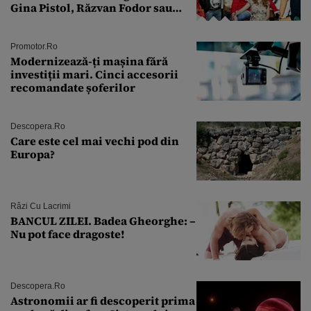
Gina Pistol, Răzvan Fodor sau
Andra Măruţă şi foştii parteneri
Promotor.ro
Modernizează-ți mașina fără
investiții mari. Cinci accesorii
recomandate șoferilor
Descopera.ro
Care este cel mai vechi pod din
Europa?
Râzi Cu Lacrimi
BANCUL ZILEI. Badea Gheorghe: –
Nu pot face dragoste!
Descopera.ro
Astronomii ar fi descoperit prima