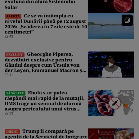
exolună din afara Sistemului
Solar
Ce se va întâmpla cu
ALERTĂ
nivelul Dunării până pe 12 august
2026: „Scăderea în 7 zile este de 10
centimetri”
22:43
Gheorghe Piperea,
EXCLUSIV
dezvăluiri exclusive pentru
Gândul despre cum Ursula von
der Leyen, Emmanuel Macron și
Zelenski plănuiesc pe Signal să îl
22:41
pună „la respect” pe Trump
Ebola s-ar putea
SĂNĂTATE
răspândi mai rapid de la mutații.
OMS trage un semnal de alarmă
asupra pericolului unui virus
pentru care nu există vaccin
22:33
Trump îi compară pe
INEDIT
agenții de la Serviciul de Imigrare