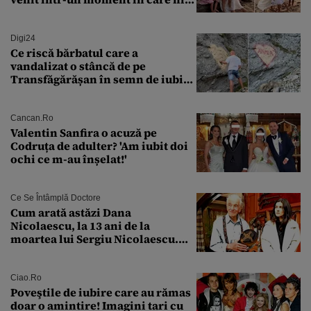
măcar nu mai discutam”
Digi24
Ce riscă bărbatul care a
vandalizat o stâncă de pe
Transfăgărășan în semn de iubire
față de „Anna”
Cancan.ro
Valentin Sanfira o acuză pe
Codruța de adulter? 'Am iubit doi
ochi ce m-au înșelat!'
Ce Se Întâmplă Doctore
Cum arată astăzi Dana
Nicolaescu, la 13 ani de la
moartea lui Sergiu Nicolaescu.
Transformarea care i-a surprins
pe toți
Ciao.ro
Poveştile de iubire care au rămas
doar o amintire! Imagini tari cu