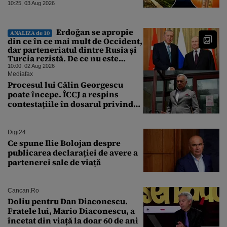
grade, potrivit ANM
10:25, 03 Aug 2026
Erdoğan se apropie
ANALIZA de 10
din ce în ce mai mult de Occident,
dar parteneriatul dintre Rusia și
Turcia rezistă. De ce nu este
Moscova îngrijorată de
10:00, 02 Aug 2026
orientarea spre vest a Ankarei
Mediafax
Procesul lui Călin Georgescu
poate începe. ÎCCJ a respins
contestațiile în dosarul privind
lovitura de stat
Digi24
Ce spune Ilie Bolojan despre
publicarea declarației de avere a
partenerei sale de viață
Cancan.ro
Doliu pentru Dan Diaconescu.
Fratele lui, Mario Diaconescu, a
încetat din viață la doar 60 de ani