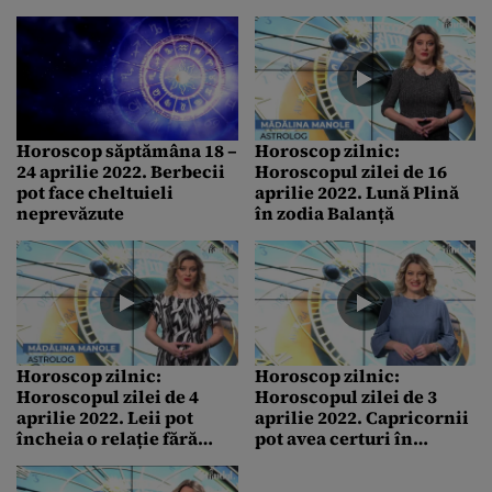
Horoscop săptămâna 18 –
Horoscop zilnic:
24 aprilie 2022. Berbecii
Horoscopul zilei de 16
pot face cheltuieli
aprilie 2022. Lună Plină
neprevăzute
în zodia Balanță
Horoscop zilnic:
Horoscop zilnic:
Horoscopul zilei de 4
Horoscopul zilei de 3
aprilie 2022. Leii pot
aprilie 2022. Capricornii
încheia o relație fără
pot avea certuri în
viitor
familie