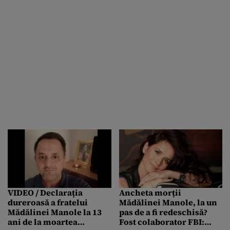
VIDEO / Declarația
Ancheta morții
dureroasă a fratelui
Mădălinei Manole, la un
Mădălinei Manole la 13
pas de a fi redeschisă?
ani de la moartea
Fost colaborator FBI: