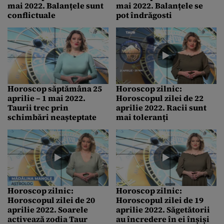
mai 2022. Balanțele sunt
mai 2022. Balanțele se
conflictuale
pot îndrăgosti
Horoscop săptămâna 25
Horoscop zilnic:
aprilie – 1 mai 2022.
Horoscopul zilei de 22
Taurii trec prin
aprilie 2022. Racii sunt
schimbări neașteptate
mai toleranți
Horoscop zilnic:
Horoscop zilnic:
Horoscopul zilei de 20
Horoscopul zilei de 19
aprilie 2022. Soarele
aprilie 2022. Săgetătorii
activează zodia Taur
au încredere în ei înșiși