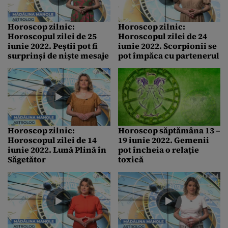
Horoscop zilnic:
Horoscop zilnic:
Horoscopul zilei de 25
Horoscopul zilei de 24
iunie 2022. Peștii pot fi
iunie 2022. Scorpionii se
surprinși de niște mesaje
pot împăca cu partenerul
Horoscop zilnic:
Horoscop săptămâna 13 –
Horoscopul zilei de 14
19 iunie 2022. Gemenii
iunie 2022. Lună Plină în
pot încheia o relație
Săgetător
toxică