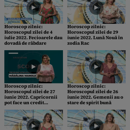
și fac cheltuieli mai mari
Horoscop zilnic:
Horoscop zilnic:
Horoscopul zilei de 4
Horoscopul zilei de 29
iulie 2022. Fecioarele dau
iunie 2022. Lună Nouă în
dovadă de răbdare
zodia Rac
Horoscop zilnic:
Horoscop zilnic:
Horoscopul zilei de 27
Horoscopul zilei de 26
iunie 2022. Capricornii
iunie 2022. Gemenii au o
pot face un credit
stare de spirit bună
imobiliar