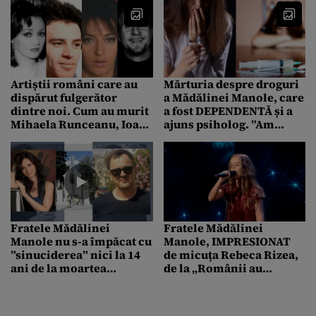
Artiștii români care au
Mărturia despre droguri
dispărut fulgerător
a Mădălinei Manole, care
dintre noi. Cum au murit
a fost DEPENDENTĂ și a
Mihaela Runceanu, Ioan
ajuns psiholog. ”Am
Luchian Mihalea, Laura
momente în care
Stoica sau Dan Sava
creierul meu încă zboară
spre consum”
Fratele Mădălinei
Fratele Mădălinei
Manole nu s-a împăcat cu
Manole, IMPRESIONAT
”sinuciderea” nici la 14
de micuța Rebeca Rizea,
ani de la moartea
de la „Românii au
artistei. ”S-a găsit otravă
talent”, sosia perfectă a
în creier, nu avea cum să
surorii sale: „Trebuia
fie acolo”
apăsat butonul auriu”