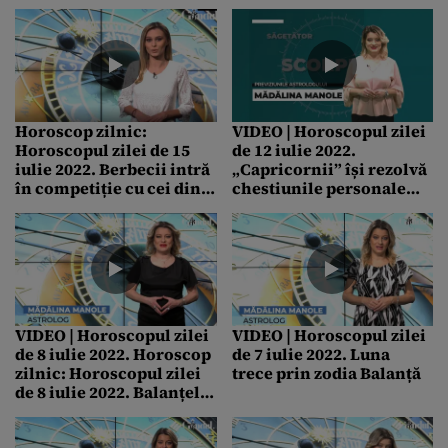
artistei. ”Nimic nu
„Avem niște expertize
anunța tragedia de peste
care s-au făcut și care
noapte”
arată omorul”
Horoscop zilnic:
VIDEO | Horoscopul zilei
Horoscopul zilei de 15
de 12 iulie 2022.
iulie 2022. Berbecii intră
„Capricornii” își rezolvă
în competiție cu cei din
chestiunile personale
jur
amânate
VIDEO | Horoscopul zilei
VIDEO | Horoscopul zilei
de 8 iulie 2022. Horoscop
de 7 iulie 2022. Luna
zilnic: Horoscopul zilei
trece prin zodia Balanță
de 8 iulie 2022. Balanțele
încasează sume
importante de bani, dar