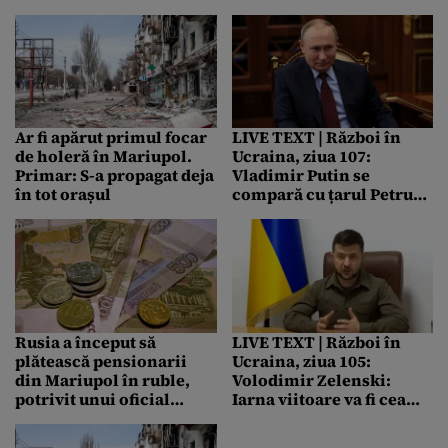
Italiei merg la Kiev /
progresul înregistrat de
Rusia susține că a distrus
Ucraina pe calea
un depozit cu arme
europeană”
occidentale în Ucraina
Ar fi apărut primul focar
LIVE TEXT | Război în
de holeră în Mariupol.
Ucraina, ziua 107:
Primar: S-a propagat deja
Vladimir Putin se
în tot orașul
compară cu țarul Petru
cel Mare / Ucraina cere
mai multă artilerie / Doi
britanici și un marocan,
care luptau pentru
armata de la Kiev,
condamnați la moarte de
Rusia
Rusia a început să
LIVE TEXT | Război în
plătească pensionarii
Ucraina, ziua 105:
din Mariupol în ruble,
Volodimir Zelenski:
potrivit unui oficial
Iarna viitoare va fi cea
ucrainean
mai dificilă din ultimii 30
de ani/ Norvegia a donat