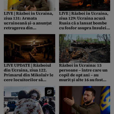
LIVE | Război în Ucraina,
LIVE | Război în Ucraina,
ziua 131: Armata
ziua 129: Ucraina acuză
ucraineană și-a anunțat
Rusia că a lansat bombe
retragerea din
cu fosfor asupra Insulei
Lysychansk, ultimul oraș
Şerpilor / Explozii
pe care încă îl controla
puternice în orașul
în regiunea Lugansk
ucrainean Mykolaiv /
/ Rusia spune că are
SUA trimite un nou
controlul total în zonă /
pachet de ajutor Ucrainei
Volodimir Zelenski:
Ucraina nu renunță la
LIVE UPDATE | Războiul
Război în Ucraina: 15
nimic și se va întoarce
din Ucraina, ziua 122.
persoane – între care un
Primarul din Mikolaiv le
copil de opt ani – au
cere locuitorilor să
murit și alte 16 au fost
părăsească orașul
rănite, în urma unui atac
rus în regiunea Harkov