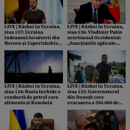
Europa
Ucrainei / Zelenski spune
că „pedeapsa este
inevitabilă pentru
fiecare ucigaș rus” /
Locuitorilor din Herson
LIVE | Război în Ucraina,
LIVE | Război în Ucraina,
și Zaporizhzhia li se cere
ziua 137: Ucraina
ziua 136: Vladimir Putin
să evacueze zona
îndeamnă locuitorii din
avertizează Occidentul:
Herson și Zaporizhzhia
„Sancţiunile aplicate
să evacueze zona:
Rusiei pot duce la
„Urmează o bătălie
consecinţe grave, chiar
uriașă”/ Volodimir
catastrofale, pe piaţa
Zelenski cere
mondială a energiei”
Occidentului arme
„moderne puternice și de
înaltă precizie”
LIVE | Război în Ucraina,
LIVE | Război în Ucraina,
ziua 134: Rusia închide o
ziua 133: Guvernatorul
conductă de petrol care
din Donețk cere
alimenta și România
evacuarea a 350.000 de
civili: „Destinul întregii
țări va fi decis de
regiunea Donețk”