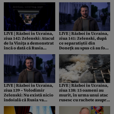
ar urma să se numească
centralei nucleare
Jdanov, în onoarea unui
Zaporojie şi de acolo
politician stalinist
lovesc”, spun oficiali
ucraineni
LIVE | Război în Ucraina,
LIVE | Război în Ucraina,
ziua 142: Zelenski: Atacul
ziua 141: Zelenski, după
de la Viniţa a demonstrat
ce separatiştii din
încă o dată că Rusia
Doneţk au spus că au fost
trebuie recunoscută ca
recunoscuţi ca „stat” de
stat terorist / 23 de
Coreea de Nord: „Vom
persoane – între care 3
reacţiona foarte dur la
copii – au murit
toate nivelurile”
LIVE | Război în Ucraina,
LIVE | Război în Ucraina,
ziua 139 – Volodimir
ziua 138: 15 oameni au
Zelenski: Nu există nicio
murit, în urma unui atac
îndoială că Rusia va
rusesc cu rachete asupra
încerca să oprească
unui bloc de
furnizarea de gaze către
apartamente din estul