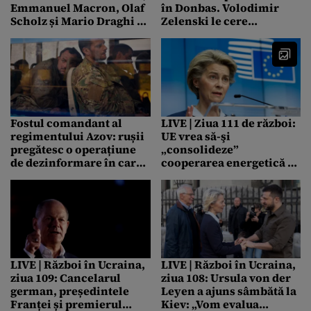
Emmanuel Macron, Olaf
în Donbas. Volodimir
Scholz și Mario Draghi au
Zelenski le cere
ajuns la Kiev /
ucrainenilor „să reziste”:
Președintele României,
„Este vital să rămânem în
după vizita la Irpin: Nu
Donbas!”
există cuvinte să descrii
tragedia inimaginabilă și
distrugerile oribile pe
care le-am văzut
Fostul comandant al
LIVE | Ziua 111 de război:
regimentului Azov: rușii
UE vrea să-şi
pregătesc o operațiune
„consolideze”
de dezinformare în care
cooperarea energetică cu
vor implica soldații
Israelul, ca răspuns la
capturați
„şantajul” Rusiei / O nouă
groapă comună a fost
descoperită lângă Bucha
/ Papa Francisc: Trăim al
treilea război mondial /
Volodimir Zelenski
LIVE | Război în Ucraina,
LIVE | Război în Ucraina,
promite că va recuceri
ziua 109: Cancelarul
ziua 108: Ursula von der
Crimeea
german, președintele
Leyen a ajuns sâmbătă la
Franței și premierul
Kiev: „Vom evalua