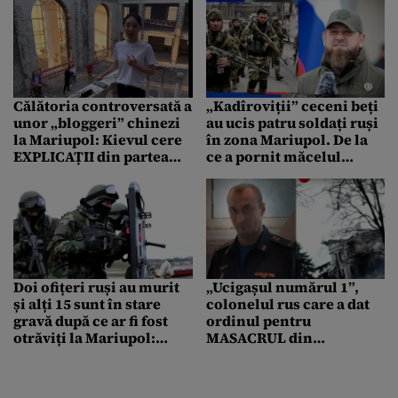
Călătoria controversată a
„Kadîroviții” ceceni beți
unor „bloggeri” chinezi
au ucis patru soldați ruși
la Mariupol: Kievul cere
în zona Mariupol. De la
EXPLICAȚII din partea
ce a pornit măcelul
Beijingului
dintre „aliați”
Doi ofițeri ruși au murit
„Ucigașul numărul 1”,
și alți 15 sunt în stare
colonelul rus care a dat
gravă după ce ar fi fost
ordinul pentru
otrăviți la Mariupol:
MASACRUL din
„Bănuiesc folosirea
Mariupol, ar fi fost
cianurii”
identificat