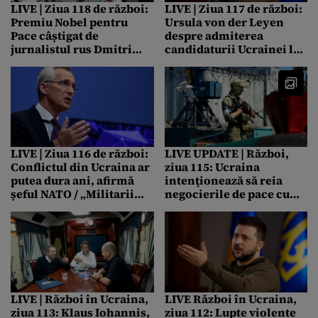
LIVE | Ziua 118 de război:
LIVE | Ziua 117 de război:
Premiu Nobel pentru
Ursula von der Leyen
Pace câștigat de
despre admiterea
jurnalistul rus Dmitri
candidaturii Ucrainei la
Muratov, vândut la
UE: „O decizie istorică.
licitație cu 103,5
Cred cu tărie că vom
milioane de dolari/ Banii
obține o decizie pozitivă”
vor ajunge la copiii
/ Volodimir Zelenski
refugiați din Ucraina
afirmă că atacurile
Rusiei se vor intensifica
odată cu summitul UE:
LIVE | Ziua 116 de război:
LIVE UPDATE | Război,
„Suntem pregătiți”
Conflictul din Ucraina ar
ziua 115: Ucraina
putea dura ani, afirmă
intenţionează să reia
șeful NATO / „Militarii
negocierile de pace cu
trebuie să se pregătească
Rusia până la sfârşitul lui
să lupte din nou în
august / Armata rusă şi-a
Europa”, spune noul șef
consolidat poziţiile pe
al Armatei britanice
Insula Şerpilor din
Marea Neagră
LIVE | Război în Ucraina,
LIVE Război în Ucraina,
ziua 113: Klaus Iohannis,
ziua 112: Lupte violente