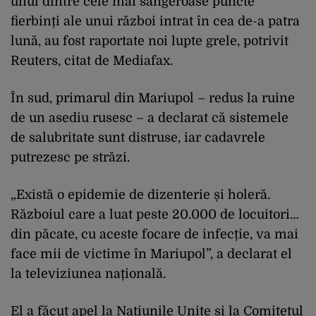
unul dintre cele mai sângeroase puncte
fierbinți ale unui război intrat în cea de-a patra
lună, au fost raportate noi lupte grele, potrivit
Reuters, citat de Mediafax.
În sud, primarul din Mariupol – redus la ruine
de un asediu rusesc – a declarat că sistemele
de salubritate sunt distruse, iar cadavrele
putrezesc pe străzi.
„Există o epidemie de dizenterie și holeră.
Războiul care a luat peste 20.000 de locuitori…
din păcate, cu aceste focare de infecție, va mai
face mii de victime în Mariupol”, a declarat el
la televiziunea națională.
El a făcut apel la Națiunile Unite și la Comitetul