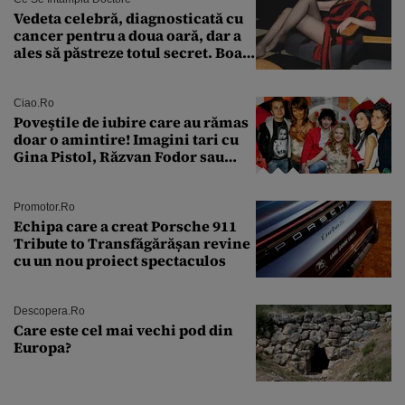
Vedeta celebră, diagnosticată cu
cancer pentru a doua oară, dar a
ales să păstreze totul secret. Boala
a fost descoperită la un control de
rutină
Ciao.ro
Poveştile de iubire care au rămas
doar o amintire! Imagini tari cu
Gina Pistol, Răzvan Fodor sau
Andra Măruţă şi foştii parteneri
Promotor.ro
Echipa care a creat Porsche 911
Tribute to Transfăgărășan revine
cu un nou proiect spectaculos
Descopera.ro
Care este cel mai vechi pod din
Europa?