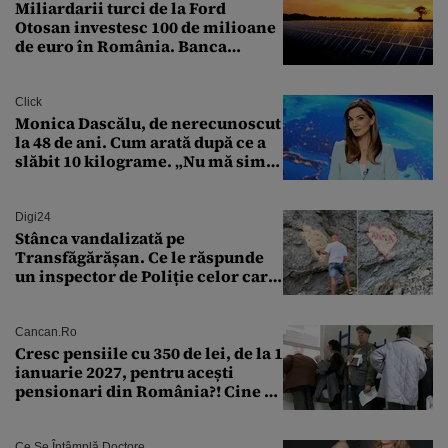
Miliardarii turci de la Ford
Otosan investesc 100 de milioane
de euro în România. Banca
Transilvania le acordă o
finanțare uriașă
Click
Monica Dascălu, de nerecunoscut
la 48 de ani. Cum arată după ce a
slăbit 10 kilograme. „Nu mă simt
bine în această perioadă”
Digi24
Stânca vandalizată pe
Transfăgărășan. Ce le răspunde
un inspector de Poliție celor care
întreabă: „Dar ce a făcut?”
Cancan.ro
Cresc pensiile cu 350 de lei, de la 1
ianuarie 2027, pentru acești
pensionari din România?! Cine se
încadrează și care este singura
condiție
Ce Se Întâmplă Doctore