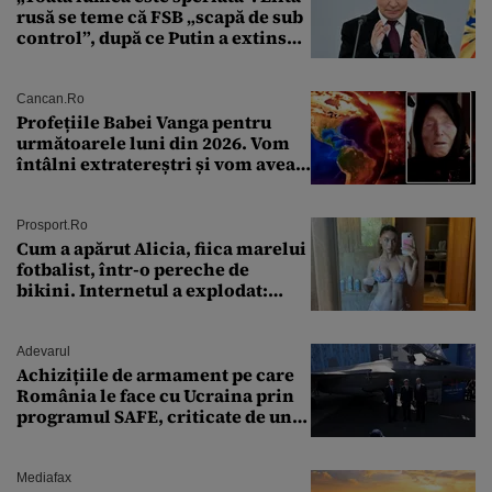
rusă se teme că FSB „scapă de sub
control”, după ce Putin a extins
puterea serviciului
Cancan.ro
Profețiile Babei Vanga pentru
următoarele luni din 2026. Vom
întâlni extratereștri și vom avea
un nou conflict global
Prosport.ro
Cum a apărut Alicia, fiica marelui
fotbalist, într-o pereche de
bikini. Internetul a explodat:
„Zeiță superbă!”
Adevarul
Achizițiile de armament pe care
România le face cu Ucraina prin
programul SAFE, criticate de un
expert în securitate: „Nu știm ce
arme ne trebuie”
Mediafax