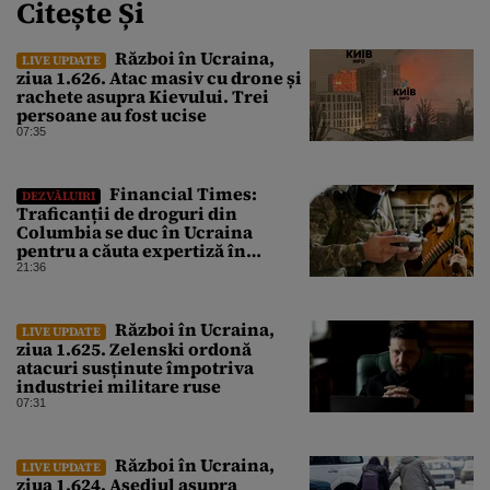
Citește Și
Război în Ucraina,
LIVE UPDATE
ziua 1.626. Atac masiv cu drone și
rachete asupra Kievului. Trei
persoane au fost ucise
07:35
Financial Times:
DEZVĂLUIRI
Traficanții de droguri din
Columbia se duc în Ucraina
pentru a căuta expertiză în
domeniul dronelor
21:36
Război în Ucraina,
LIVE UPDATE
ziua 1.625. Zelenski ordonă
atacuri susținute împotriva
industriei militare ruse
07:31
Război în Ucraina,
LIVE UPDATE
ziua 1.624. Asediul asupra