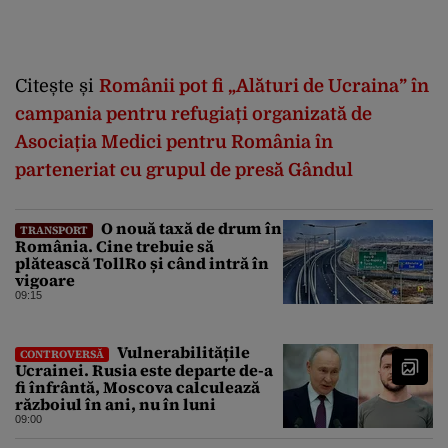
Citește și
Românii pot fi „Alături de Ucraina” în
campania pentru refugiați organizată de
Asociația Medici pentru România în
parteneriat cu grupul de presă Gândul
O nouă taxă de drum în
TRANSPORT
România. Cine trebuie să
plătească TollRo și când intră în
vigoare
09:15
Vulnerabilitățile
CONTROVERSĂ
Ucrainei. Rusia este departe de-a
fi înfrântă, Moscova calculează
războiul în ani, nu în luni
09:00