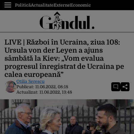
Politică
Actualitate
Externe
Economic
LIVE | Război în Ucraina, ziua 108:
Ursula von der Leyen a ajuns
sâmbătă la Kiev: „Vom evalua
progresul înregistrat de Ucraina pe
calea europeană”
Otilia Serescu
Publicat:
11.06.2022, 08:18
Actualizat:
11.06.2022, 13:48