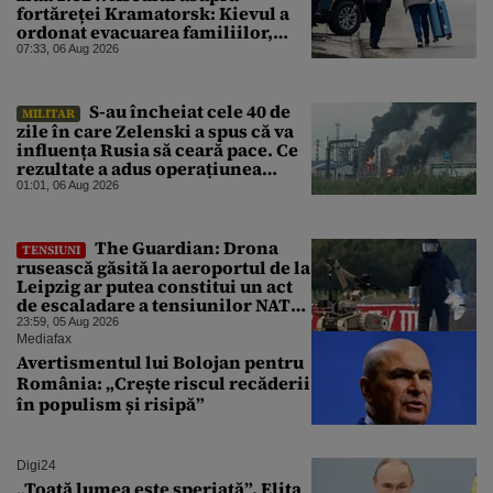
fortăreței Kramatorsk: Kievul a
ordonat evacuarea familiilor,
rușii sunt la 20 de km de oraș
07:33, 06 Aug 2026
S-au încheiat cele 40 de
MILITAR
zile în care Zelenski a spus că va
influența Rusia să ceară pace. Ce
rezultate a adus operațiunea
Kievului
01:01, 06 Aug 2026
The Guardian: Drona
TENSIUNI
rusească găsită la aeroportul de la
Leipzig ar putea constitui un act
de escaladare a tensiunilor NATO-
Rusia
23:59, 05 Aug 2026
Mediafax
Avertismentul lui Bolojan pentru
România: „Crește riscul recăderii
în populism și risipă”
Digi24
„Toată lumea este speriată”. Elita