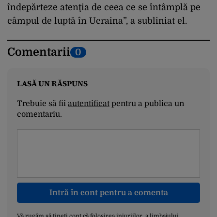
îndepărteze atenţia de ceea ce se întâmplă pe
câmpul de luptă în Ucraina”, a subliniat el.
Comentarii
0
LASĂ UN RĂSPUNS
Trebuie să fii
autentificat
pentru a publica un
comentariu.
Intră în cont pentru a comenta
Vă rugăm să țineți cont că folosirea injuriilor, a limbajului