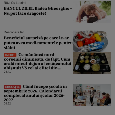
Râzi Cu Lacrimi
BANCUL ZILEI. Badea Gheorghe: –
Nu pot face dragoste!
Descopera.ro
Beneficiul surpriză pe care le-ar
putea avea medicamentele pentru
slăbit
Ce mănâncă nord-
INEDIT
coreenii dimineața, de fapt. Cum
arată micul-dejun al cetățeanului
obișnuit VS cel al elitei din
Phenian
08:41
Când începe școala în
EDUCAȚIE
septembrie 2026. Calendarul
complet al anului școlar 2026-
2027
08:32