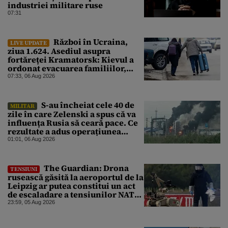
industriei militare ruse
07:31
Război în Ucraina,
LIVE UPDATE
ziua 1.624. Asediul asupra
fortăreței Kramatorsk: Kievul a
ordonat evacuarea familiilor,
rușii sunt la 20 de km de oraș
07:33, 06 Aug 2026
S-au încheiat cele 40 de
MILITAR
zile în care Zelenski a spus că va
influența Rusia să ceară pace. Ce
rezultate a adus operațiunea
Kievului
01:01, 06 Aug 2026
The Guardian: Drona
TENSIUNI
rusească găsită la aeroportul de la
Leipzig ar putea constitui un act
de escaladare a tensiunilor NATO-
Rusia
23:59, 05 Aug 2026