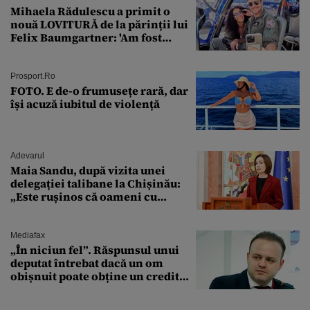
Mihaela Rădulescu a primit o
nouă LOVITURĂ de la părinții lui
Felix Baumgartner: 'Am fost
ȘTEARSĂ complet din
Prosport.ro
FOTO. E de-o frumusețe rară, dar
își acuză iubitul de violență
Adevarul
Maia Sandu, după vizita unei
delegației talibane la Chișinău:
„Este rușinos că oameni cu
funcții înalte nu se
documentează”
Mediafax
„În niciun fel”. Răspunsul unui
deputat întrebat dacă un om
obișnuit poate obține un credit
ipotecar