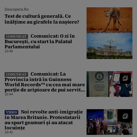
Descopera.ro
Test de cultură generală. Ce
înălțime au girafele la naștere?
Comunicat: O zi în
COMUNICAT
București, cu start la Palatul
Parlamentului
10:49
Comunicat: La
COMUNICAT
Provincia intră în Guinness
World Records™ cu cea mai mare
porție de aripioare de pui servită
la un eveniment
10:44
Noi revolte anti-imigrație
VIDEO
în Marea Britanie. Protestatarii
au spart geamuri și au atacat
locuințe
10:42