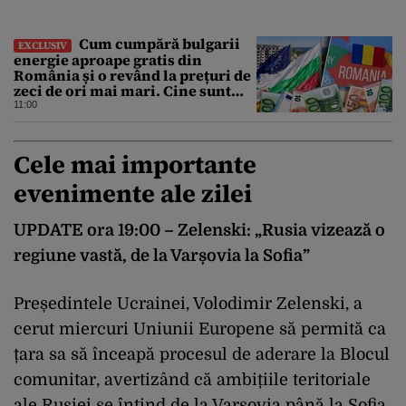
Cum cumpără bulgarii
EXCLUSIV
energie aproape gratis din
România și o revând la prețuri de
zeci de ori mai mari. Cine sunt
noii „băieți deștepți” din energie
11:00
de la sud de Dunăre
Cele mai importante
evenimente ale zilei
UPDATE ora 19:00 – Zelenski: „Rusia vizează o
regiune vastă, de la Varșovia la Sofia”
Președintele Ucrainei, Volodimir Zelenski, a
cerut miercuri Uniunii Europene să permită ca
țara sa să înceapă procesul de aderare la Blocul
comunitar, avertizând că ambițiile teritoriale
ale Rusiei se întind de la Varșovia până la Sofia.