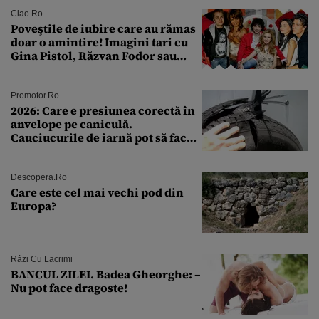
rutină
Ciao.ro
Poveştile de iubire care au rămas
doar o amintire! Imagini tari cu
Gina Pistol, Răzvan Fodor sau
Andra Măruţă şi foştii parteneri
Promotor.ro
2026: Care e presiunea corectă în
anvelope pe caniculă.
Cauciucurile de iarnă pot să facă
explozie la peste 40°C?
Descopera.ro
Care este cel mai vechi pod din
Europa?
Râzi Cu Lacrimi
BANCUL ZILEI. Badea Gheorghe: –
Nu pot face dragoste!