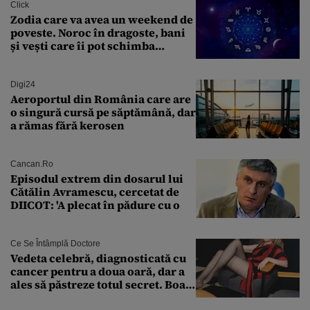
Click
Zodia care va avea un weekend de
poveste. Noroc în dragoste, bani
și vești care îi pot schimba
viitorul
Digi24
Aeroportul din România care are
o singură cursă pe săptămână, dar
a rămas fără kerosen
Cancan.ro
Episodul extrem din dosarul lui
Cătălin Avramescu, cercetat de
DIICOT: 'A plecat în pădure cu o
Ce Se Întâmplă Doctore
Vedeta celebră, diagnosticată cu
cancer pentru a doua oară, dar a
ales să păstreze totul secret. Boala
a fost descoperită la un control de