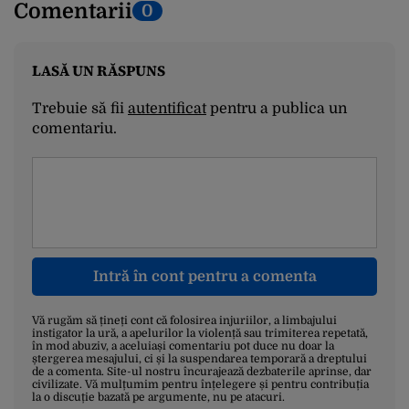
Comentarii
0
LASĂ UN RĂSPUNS
Trebuie să fii
autentificat
pentru a publica un
comentariu.
Intră în cont pentru a comenta
Vă rugăm să țineți cont că folosirea injuriilor, a limbajului
instigator la ură, a apelurilor la violență sau trimiterea repetată,
în mod abuziv, a aceluiași comentariu pot duce nu doar la
ștergerea mesajului, ci și la suspendarea temporară a dreptului
de a comenta. Site-ul nostru încurajează dezbaterile aprinse, dar
civilizate. Vă mulțumim pentru înțelegere și pentru contribuția
la o discuție bazată pe argumente, nu pe atacuri.