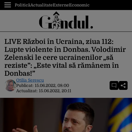
Politică
Actualitate
Externe
Economic
LIVE Război în Ucraina, ziua 112:
Lupte violente în Donbas. Volodimir
Zelenski le cere ucrainenilor „să
reziste”: „Este vital să rămânem în
Donbas!”
Otilia Serescu
Publicat:
15.06.2022, 08:00
Actualizat:
15.06.2022, 20:11