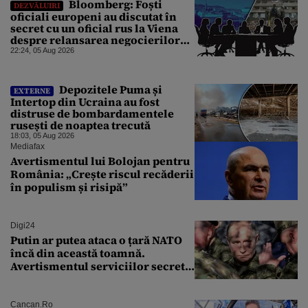
Bloomberg: Foști
DEZVĂLUIRI
oficiali europeni au discutat în
secret cu un oficial rus la Viena
despre relansarea negocierilor
de pace dintre Ucraina și Rusia
22:24, 05 Aug 2026
Depozitele Puma și
EXTERNE
Intertop din Ucraina au fost
distruse de bombardamentele
rusești de noaptea trecută
18:03, 05 Aug 2026
Mediafax
Avertismentul lui Bolojan pentru
România: „Crește riscul recăderii
în populism și risipă”
Digi24
Putin ar putea ataca o țară NATO
încă din această toamnă.
Avertismentul serviciilor secrete
americane
Cancan.ro