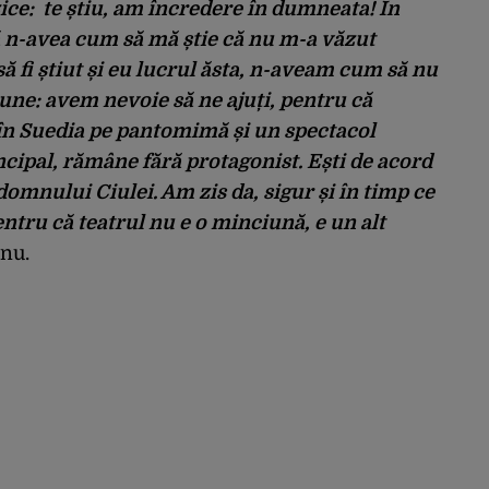
ice: te știu, am încredere în dumneata! În
 n-avea cum să mă știe că nu m-a văzut
 să fi știut și eu lucrul ăsta, n-aveam cum să nu
pune: avem nevoie să ne ajuți, pentru că
ă în Suedia pe pantomimă și un spectacol
ncipal, rămâne fără protagonist. Ești de acord
domnului Ciulei. Am zis da, sigur și în timp ce
tru că teatrul nu e o minciună, e un alt
nu.