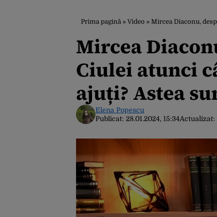
Prima pagină
»
Video
»
Mircea Diaconu, despre 
Mircea Diaconu
Ciulei atunci c
ajuți? Astea s
Elena Popescu
Publicat:
28.01.2024, 15:34
Actualizat: