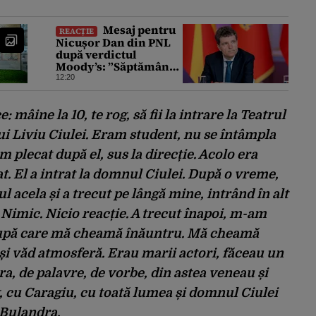
Mesaj pentru
REACȚIE
Nicușor Dan din PNL
după verdictul
Moody’s: ”Săptămâna
viitoare să iasă fum
12:20
alb de la Cotroceni”
: mâine la 10, te rog, să fii la intrare la Teatrul
ui Liviu Ciulei. Eram student, nu se întâmpla
m plecat după el, sus la direcție. Acolo era
. El a intrat la domnul Ciulei. După o vreme,
l acela și a trecut pe lângă mine, intrând în alt
 Nimic. Nicio reacție. A trecut înapoi, m-am
. După care mă cheamă înăuntru. Mă cheamă
și văd atmosferă. Erau marii actori, făceau un
ra, de palavre, de vorbe, din astea veneau și
, cu Caragiu, cu toată lumea și domnul Ciulei
 Bulandra.