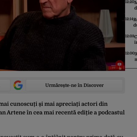
p
12:20
M
d
v
C
12:14
R
d
T
e
12:03
C
i
m
A
12:00
3
m
d
d
Urmărește-ne în Discover
ai cunoscuți și mai apreciați actori din
ian Artene în cea mai recentă ediție a podcastul