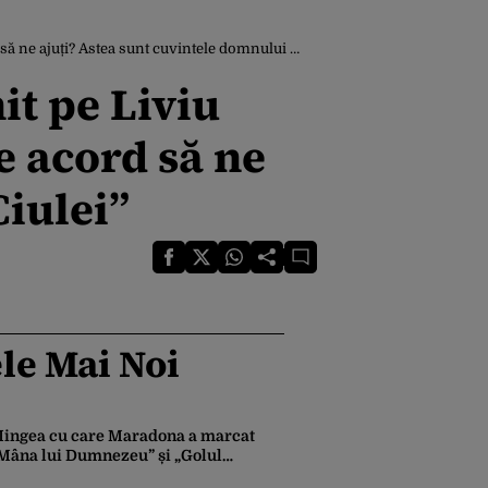
e ajuți? Astea sunt cuvintele domnului Ciulei”
it pe Liviu
e acord să ne
Ciulei”
le Mai Noi
ingea cu care Maradona a marcat
Mâna lui Dumnezeu” și „Golul
ecolului”, scoasă la licitație. Prețul ar