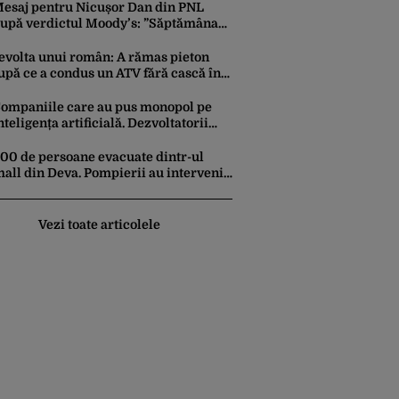
utea ajunge la 10 milioane de dolari
esaj pentru Nicușor Dan din PNL
upă verdictul Moody’s: ”Săptămâna
iitoare să iasă fum alb de la
otroceni”
evolta unui român: A rămas pieton
upă ce a condus un ATV fără cască în
hassos. A fost amendat și cu 350 de
uro: „Vi se pare normal?”
ompaniile care au pus monopol pe
nteligența artificială. Dezvoltatorii
ici sunt înghițiți instant de Google,
mazon sau Microsoft
00 de persoane evacuate dintr-ul
all din Deva. Pompierii au intervenit
e urgență după ce s-au semnalat
egajări mari de fum
Vezi toate articolele