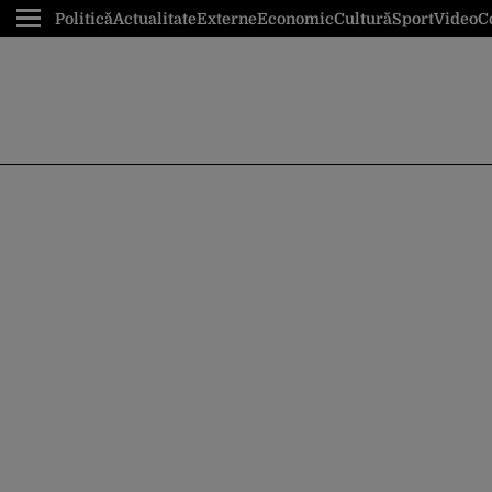
Politică
Actualitate
Externe
Economic
Cultură
Sport
Video
C