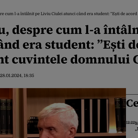
cum l-a întâlnit pe Liviu Ciulei atunci când era student: ”Ești de acord să n
, despre cum l-a întâln
ând era student: ”Ești d
unt cuvintele domnului 
28.01.2024, 18:35
Ce
12:22
M
„
S