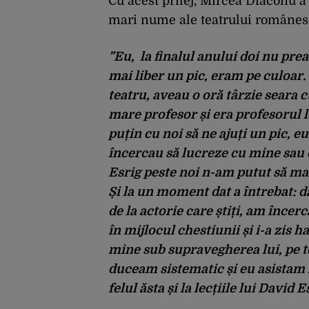
Cu acest prilej, Mircea Diaconu a
mari nume ale teatrului românesc
”Eu, la finalul anului doi nu pre
mai liber un pic, eram pe culoar. 
teatru, aveau o oră târzie seara 
mare profesor și era profesorul lor
puțin cu noi să ne ajuți un pic, eu
încercau să lucreze cu mine sau c
Esrig peste noi n-am putut să mai 
Și la un moment dat a întrebat: d
de la actorie care știți, am încer
în mijlocul chestiunii și i-a zis h
mine sub supravegherea lui, pe t
duceam sistematic și eu asistam la
felul ăsta și la lecțiile lui David E