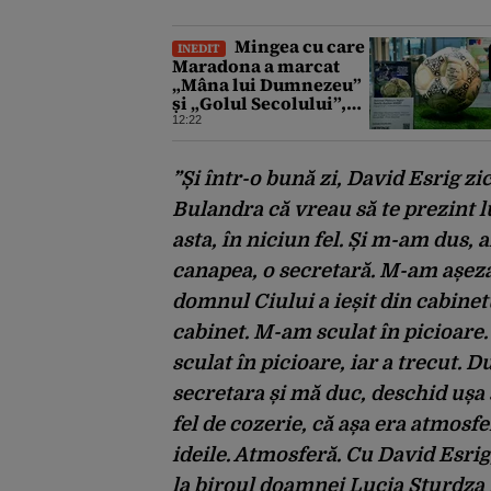
Mingea cu care
INEDIT
Maradona a marcat
„Mâna lui Dumnezeu”
și „Golul Secolului”,
scoasă la licitație.
12:22
Prețul ar putea ajunge
la 10 milioane de
dolari
”Și într-o bună zi, David Esrig zice
Bulandra că vreau să te prezint l
asta, în niciun fel. Și m-am dus, a
canapea, o secretară. M-am așezat
domnul Ciului a ieșit din cabinetu
cabinet. M-am sculat în picioare.
sculat în picioare, iar a trecut
secretara și mă duc, deschid ușa 
fel de cozerie, că așa era atmosfe
ideile. Atmosferă. Cu David Esrig
la biroul doamnei Lucia Sturdza