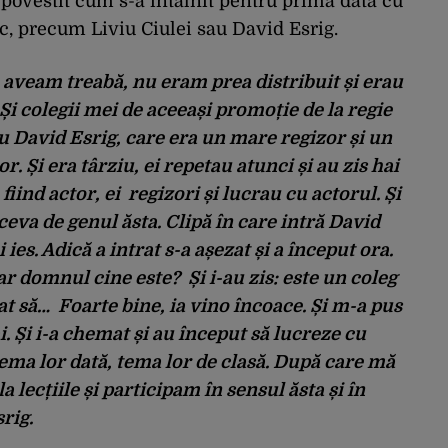
 povestit cum s-a întâlnit pentru prima dată cu
, precum Liviu Ciulei sau David Esrig.
a aveam treabă, nu eram prea distribuit și erau
Și colegii mei de aceeași promoție de la regie
cu David Esrig, care era un mare regizor și un
. Și era târziu, ei repetau atunci și au zis hai
 fiind actor, ei regizori și lucrau cu actorul. Și
eva de genul ăsta. Clipă în care intră David
ies. Adică a intrat s-a așezat și a început ora.
ar domnul cine este? Și i-au zis: este un coleg
cat să… Foarte bine, ia vino încoace. Și m-a pus
ai. Și i-a chemat și au început să lucreze cu
ema lor dată, tema lor de clasă. După care mă
 lecțiile și participam în sensul ăsta și în
srig.