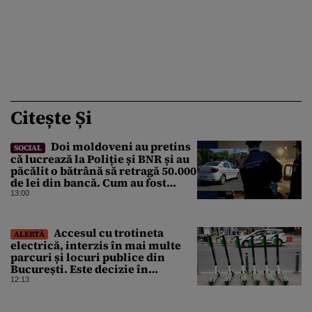
Citește Și
Doi moldoveni au pretins
SOCIAL
că lucrează la Poliție și BNR și au
păcălit o bătrână să retragă 50.000
de lei din bancă. Cum au fost
prinși
13:00
Accesul cu trotineta
ALERTĂ
electrică, interzis în mai multe
parcuri și locuri publice din
București. Este decizie în
premieră, iar amenzile sunt
12:13
usturătoare