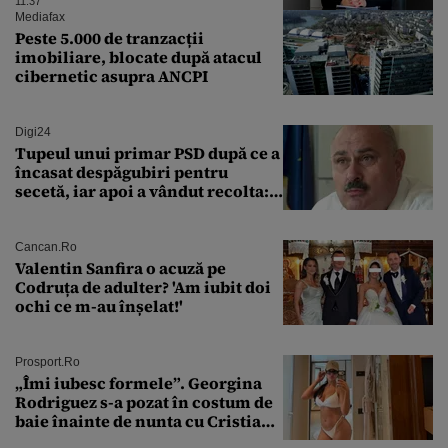
11:37
Mediafax
Peste 5.000 de tranzacții
imobiliare, blocate după atacul
cibernetic asupra ANCPI
Digi24
Tupeul unui primar PSD după ce a
încasat despăgubiri pentru
secetă, iar apoi a vândut recolta:
„Dar am plătit impozit pentru
banii ăia”
Cancan.ro
Valentin Sanfira o acuză pe
Codruța de adulter? 'Am iubit doi
ochi ce m-au înșelat!'
Prosport.ro
„Îmi iubesc formele”. Georgina
Rodriguez s-a pozat în costum de
baie înainte de nunta cu Cristiano
Ronaldo