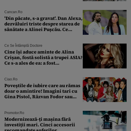
față de „Anna”
Cancan.ro
'Din păcate, s-a gravat'. Dan Alexa,
dezvăluiri triste despre starea de
sănătate a Alinei Pușcău. Ce
discuție au avut cu două zile în
urmă
Ce Se Întâmplă Doctore
Cine își aduce aminte de Alina
Crișan, fostă solistă a trupei ASIA?
Ce s-a ales de ea: a fost
condamnată la închisoare cu
suspendare. Ce acuzații i se aduc
Ciao.ro
Poveştile de iubire care au rămas
doar o amintire! Imagini tari cu
Gina Pistol, Răzvan Fodor sau
Andra Măruţă şi foştii parteneri
Promotor.ro
Modernizează-ți mașina fără
investiții mari. Cinci accesorii
recomandate șoferilor