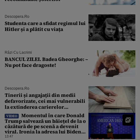
Descopera.ro
Studenta care a sfidat regimul lui
Hitler și a plătit cu viața
Râzi Cu Lacrimi
BANCUL ZILEI. Badea Gheorghe: –
Nu pot face dragoste!
Descopera.ro
Tinerii și angajații din medii
defavorizate, cei mai vulnerabili
la extinderea carierelor
profesionale
Momentul în care Donald
VIDEO
Trump salvează un băiețel de la o
căzătură de pe scenă a devenit
viral. Ironia la adresa lui Biden
care a stârnit râsete
13:47