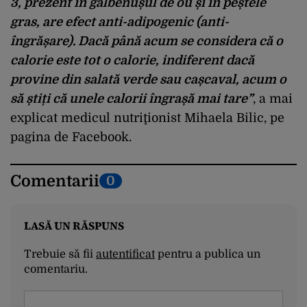
3, prezent în gălbenușul de ou și în peștele
gras, are efect anti-adipogenic (anti-
îngrășare). Dacă până acum se considera că o
calorie este tot o calorie, indiferent dacă
provine din salată verde sau cașcaval, acum o
să știți că unele calorii îngrașă mai tare”
, a mai
explicat medicul nutriţionist Mihaela Bilic, pe
pagina de Facebook.
Comentarii
0
LASĂ UN RĂSPUNS
Trebuie să fii
autentificat
pentru a publica un
comentariu.