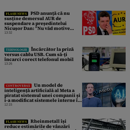
PSD anunță că nu
FLASH NEWS
susține demersul AUR de
suspendare a președintelui
Nicușor Dan: ”Nu văd motive
pentru care președintele ar trebui
13:32
suspendat”
Încărcător la priză
TEHNOLOGIE
versus cablu USB. Cum să-ți
încarci corect telefonul mobil
13:26
Un model de
CONTROVERSĂ
inteligență artificială al Meta a
piratat sistemul unei companii și
i-a modificat sistemele interne în
timpul unui test de securitate
12:15
Rheinmetall își
FLASH NEWS
reduce estimările de vânzări