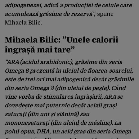
adipogenezei, adică a producției de celule care
acumulează grăsime de rezervă”,
spune
Mihaela Bilic.
Mihaela Bilic: ”
Unele calorii
îngrașă mai tare
”
”ARA (acidul arahidonic), grăsime din seria
Omega 6 prezentă în uleiul de floarea-soarelui,
este de trei ori mai adipogenică decât grăsimile
din seria Omega 3 (din uleiul de pește). Când
vine vorba de stimularea îngrășării, ARA se
dovedește mai puternic decât acizii grași
saturați (din unt și slănină) sau
mononesaturați (din uleiul de măsline). La
polul opus, DHA, un acid gras din seria Omega