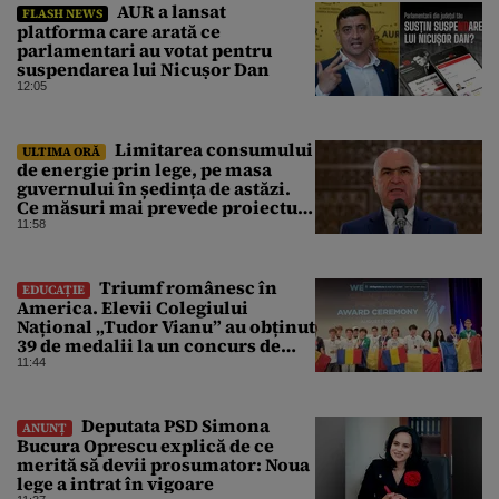
AUR a lansat
FLASH NEWS
platforma care arată ce
parlamentari au votat pentru
suspendarea lui Nicușor Dan
12:05
Limitarea consumului
ULTIMA ORĂ
de energie prin lege, pe masa
guvernului în ședința de astăzi.
Ce măsuri mai prevede proiectul
în caz de pandemie, cutremur sau
11:58
conflict armat
Triumf românesc în
EDUCAȚIE
America. Elevii Colegiului
Național „Tudor Vianu” au obținut
39 de medalii la un concurs de
științe
11:44
Deputata PSD Simona
ANUNȚ
Bucura Oprescu explică de ce
merită să devii prosumator: Noua
lege a intrat în vigoare