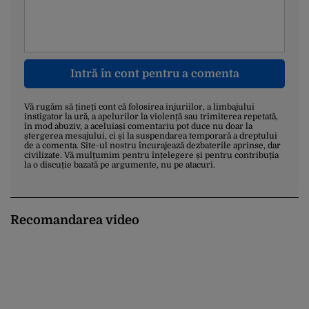
Intră în cont pentru a comenta
Vă rugăm să țineți cont că folosirea injuriilor, a limbajului
instigator la ură, a apelurilor la violență sau trimiterea repetată,
în mod abuziv, a aceluiași comentariu pot duce nu doar la
ștergerea mesajului, ci și la suspendarea temporară a dreptului
de a comenta. Site-ul nostru încurajează dezbaterile aprinse, dar
civilizate. Vă mulțumim pentru înțelegere și pentru contribuția
la o discuție bazată pe argumente, nu pe atacuri.
Recomandarea video