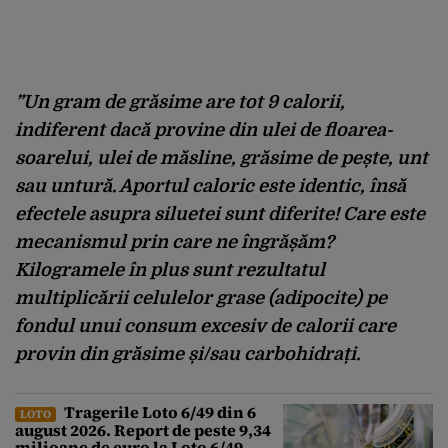
”Un gram de grăsime are tot 9 calorii,
indiferent dacă provine din ulei de floarea-
soarelui, ulei de măsline, grăsime de pește, unt
sau untură. Aportul caloric este identic, însă
efectele asupra siluetei sunt diferite! Care este
mecanismul prin care ne îngrășăm?
Kilogramele în plus sunt rezultatul
multiplicării celulelor grase (adipocite) pe
fondul unui consum excesiv de calorii care
provin din grăsime și/sau carbohidrați.
Tragerile Loto 6/49 din 6
LOTO
august 2026. Report de peste 9,34
milioane de euro la Loto 6/49