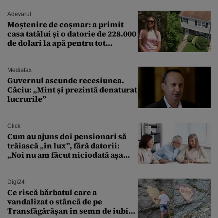
Adevarul
Moștenire de coșmar: a primit
casa tatălui și o datorie de 228.000
de dolari la apă pentru tot
cartierul
Mediafax
Guvernul ascunde recesiunea.
Câciu: „Mint și prezintă denaturat
lucrurile”
Click
Cum au ajuns doi pensionari să
trăiască „în lux”, fără datorii:
„Noi nu am făcut niciodată așa
ceva”
Digi24
Ce riscă bărbatul care a
vandalizat o stâncă de pe
Transfăgărășan în semn de iubire