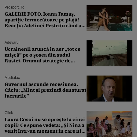
Prosport.ro
GALERIE FOTO. Ioana Tamaş,
apariție fermecătoare pe plajă!
Reacția Adelinei Pestrițu când a
văzut-o
Adevarul
Ucrainenii aruncă în aer „tot ce
mișcă” pe o șosea din sudul
Rusiei. Drumul strategic de
aprovizionare către Crimeea este
controlat complet
Mediafax
Guvernul ascunde recesiunea.
Câciu: „Mint și prezintă denaturat
lucrurile”
Click
Laura Cosoi nu se oprește la cinci
copii? Ce spune vedeta: „Și Nina a
venit într-un moment în care nici
măcar nu mai discutam”