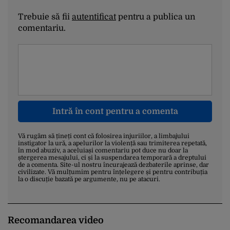
Trebuie să fii
autentificat
pentru a publica un
comentariu.
Intră în cont pentru a comenta
Vă rugăm să țineți cont că folosirea injuriilor, a limbajului
instigator la ură, a apelurilor la violență sau trimiterea repetată,
în mod abuziv, a aceluiași comentariu pot duce nu doar la
ștergerea mesajului, ci și la suspendarea temporară a dreptului
de a comenta. Site-ul nostru încurajează dezbaterile aprinse, dar
civilizate. Vă mulțumim pentru înțelegere și pentru contribuția
la o discuție bazată pe argumente, nu pe atacuri.
Recomandarea video