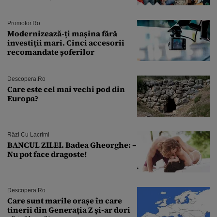
Andra Măruţă şi foştii parteneri
Promotor.ro
Modernizează-ți mașina fără
investiții mari. Cinci accesorii
recomandate șoferilor
Descopera.ro
Care este cel mai vechi pod din
Europa?
Râzi Cu Lacrimi
BANCUL ZILEI. Badea Gheorghe: –
Nu pot face dragoste!
Descopera.ro
Care sunt marile orașe în care
tinerii din Generația Z și-ar dori