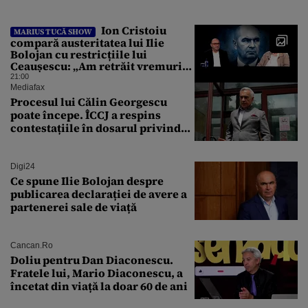
Ion Cristoiu
MARIUS TUCĂ SHOW
compară austeritatea lui Ilie
Bolojan cu restricțiile lui
Ceaușescu: „Am retrăit vremurile
tinereții”
21:00
Mediafax
Procesul lui Călin Georgescu
poate începe. ÎCCJ a respins
contestațiile în dosarul privind
lovitura de stat
Digi24
Ce spune Ilie Bolojan despre
publicarea declarației de avere a
partenerei sale de viață
Cancan.ro
Doliu pentru Dan Diaconescu.
Fratele lui, Mario Diaconescu, a
încetat din viață la doar 60 de ani