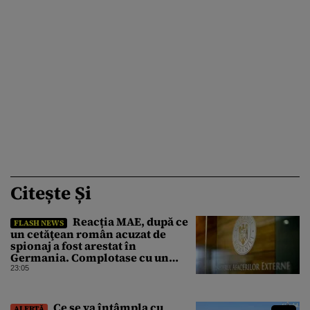
Citește Și
Reacția MAE, după ce
FLASH NEWS
un cetăţean român acuzat de
spionaj a fost arestat în
Germania. Complotase cu un
ucrainean ca să asasineze un
23:05
producător de drone
Ce se va întâmpla cu
ALERTĂ