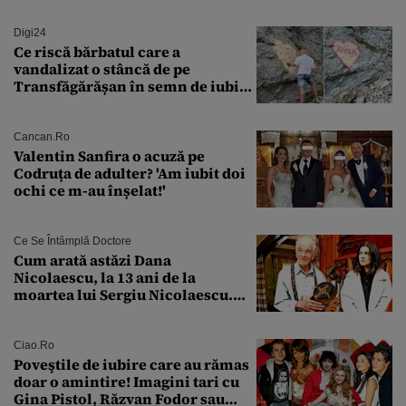
Digi24
Ce riscă bărbatul care a
vandalizat o stâncă de pe
Transfăgărășan în semn de iubire
față de „Anna”
Cancan.ro
Valentin Sanfira o acuză pe
Codruța de adulter? 'Am iubit doi
ochi ce m-au înșelat!'
Ce Se Întâmplă Doctore
Cum arată astăzi Dana
Nicolaescu, la 13 ani de la
moartea lui Sergiu Nicolaescu.
Transformarea care i-a surprins
pe toți
Ciao.ro
Poveştile de iubire care au rămas
doar o amintire! Imagini tari cu
Gina Pistol, Răzvan Fodor sau