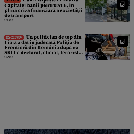
ALERTĂ
Capitalei banii pentru STB, în
plină criză financiară a societății
de transport
06:00
Un politician de top din
EXCLUSIV
Libia a dat în judecată Poliția de
Frontieră din România după ce
SRI l-a declarat, oficial, terorist
ISIS
05:00