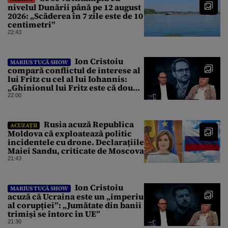
nivelul Dunării până pe 12 august
2026: „Scăderea în 7 zile este de 10
centimetri”
22:43
Ion Cristoiu
MARIUS TUCĂ SHOW
compară conflictul de interese al
lui Fritz cu cel al lui Iohannis:
„Ghinionul lui Fritz este că două
instanțe l-au declarat
22:00
incompatibil”
Rusia acuză Republica
ACUZAȚII
Moldova că exploatează politic
incidentele cu drone. Declarațiile
Maiei Sandu, criticate de Moscova
21:43
Ion Cristoiu
MARIUS TUCĂ SHOW
acuză că Ucraina este un „imperiu
al corupției”: „Jumătate din banii
trimiși se întorc în UE”
21:30