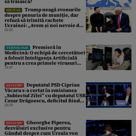
să trăiască?
Trump neagă zvonurile
MILITAR
despre penuria de muniție, dar
refuză să trimită rachete
Ucrainei: „Avem și noi nevoie de
rachete”
01:02
Premieră în
TEHNOLOGIE
Medicină: O echipă de cercetători
a folosit Inteligența Artificială
pentru a crea primele virusuri
sintetice la tratarea de E.coli
23:47
Deputatul PSD Ciprian
EXCLUSIV
Văcaru s-a certat în emisiunea
„Subiectul Zilei” cu deputatul USR
Cezar Drăgoescu, deficitul fiind
motivul scandalului
23:23
Gheorghe Piperea,
EXCLUSIV
dezvăluiri exclusive pentru
Gândul despre cum Ursula von