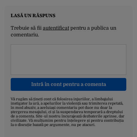
LASĂ UN RĂSPUNS
Trebuie să fii
autentificat
pentru a publica un
comentariu.
Intră în cont pentru a comenta
Vă rugăm să țineți cont că folosirea injuriilor, a limbajului
instigator la ură, a apelurilor la violență sau trimiterea repetată,
în mod abuziv, a aceluiași comentariu pot duce nu doar la
ștergerea mesajului, ci și la suspendarea temporară a dreptului
de a comenta. Site-ul nostru încurajează dezbaterile aprinse, dar
civilizate. Vă mulțumim pentru înțelegere și pentru contribuția
la o discuție bazată pe argumente, nu pe atacuri.