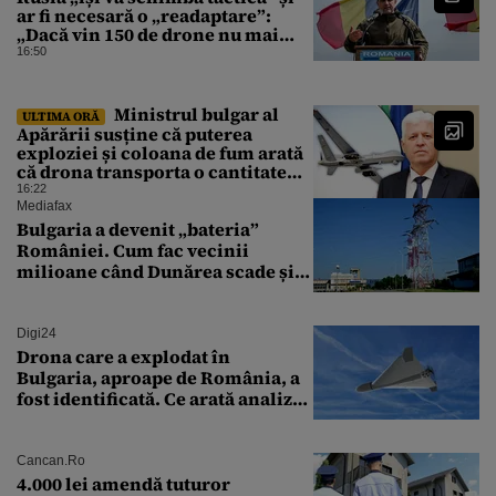
ar fi necesară o „readaptare”:
„Dacă vin 150 de drone nu mai
suntem pe timp de pace”
16:50
Ministrul bulgar al
ULTIMA ORĂ
Apărării susține că puterea
exploziei și coloana de fum arată
că drona transporta o cantitate
semnificativă de exploziv
16:22
Mediafax
Bulgaria a devenit „bateria”
României. Cum fac vecinii
milioane când Dunărea scade și
Cernavodă produce puțin
Digi24
Drona care a explodat în
Bulgaria, aproape de România, a
fost identificată. Ce arată analiza
preliminară a epavei
Cancan.ro
4.000 lei amendă tuturor