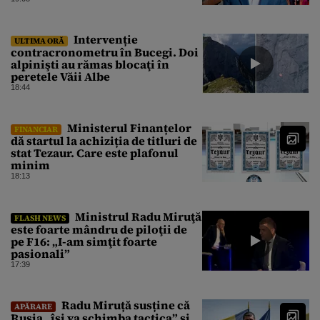
au fost chemați de acasă pentru a
da mâna cu Ministrul Economiei
Intervenție
ULTIMA ORĂ
contracronometru în Bucegi. Doi
alpinişti au rămas blocaţi în
peretele Văii Albe
18:44
Ministerul Finanțelor
FINANCIAR
dă startul la achiziția de titluri de
stat Tezaur. Care este plafonul
minim
18:13
Ministrul Radu Miruţă
FLASH NEWS
este foarte mândru de piloţii de
pe F16: „I-am simţit foarte
pasionali”
17:39
Radu Miruță susține că
APĂRARE
Rusia „își va schimba tactica” și