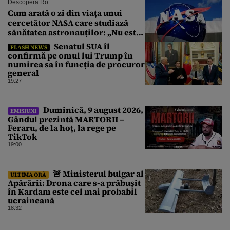
Descopera.ro
Cum arată o zi din viața unui
cercetător NASA care studiază
sănătatea astronauților: „Nu este
o știință complicată”
Senatul SUA îl
FLASH NEWS
confirmă pe omul lui Trump în
numirea sa în funcția de procuror
general
19:27
Duminică, 9 august 2026,
EMISIUNI
Gândul prezintă MARTORII –
Feraru, de la hoț, la rege pe
TikTok
19:00
🚨 Ministerul bulgar al
ULTIMA ORĂ
Apărării: Drona care s-a prăbușit
în Kardam este cel mai probabil
ucraineană
18:32