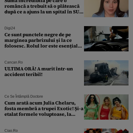
Suma incredibilă pe care o
româncă a trebuit să o plătească
după ce a ajuns la un spital în SUA:
„Asta este America”
Digi24
Ce sunt punctele negre de pe
marginea parbrizului și la ce
folosesc. Rolul lor este esențial
pentru siguranța mașinii
Cancan.ro
ULTIMA ORĂ! A murit într-un
accident teribil!
Ce Se Întâmplă Doctore
Cum arată acum Julia Chelaru,
fosta membră a trupei Exotic! Și-a
etalat formele voluptoase, la
aproape 50 de ani
Ciao.ro