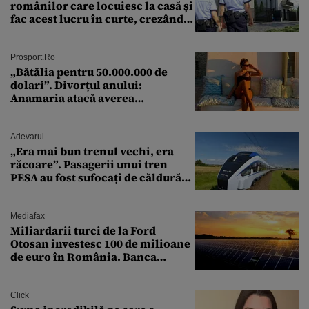
românilor care locuiesc la casă și
fac acest lucru în curte, crezând
că nu îi vede nimeni
Prosport.ro
„Bătălia pentru 50.000.000 de
dolari”. Divorțul anului:
Anamaria atacă averea
milionarului
Adevarul
„Era mai bun trenul vechi, era
răcoare”. Pasagerii unui tren
PESA au fost sufocați de căldură
pe ruta București-Constanța
Mediafax
Miliardarii turci de la Ford
Otosan investesc 100 de milioane
de euro în România. Banca
Transilvania le acordă o
finanțare uriașă
Click