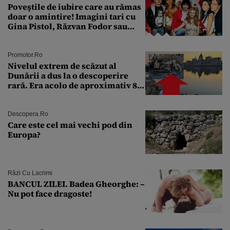
Poveştile de iubire care au rămas
doar o amintire! Imagini tari cu
Gina Pistol, Răzvan Fodor sau
Andra Măruţă şi foştii parteneri
Promotor.ro
Nivelul extrem de scăzut al
Dunării a dus la o descoperire
rară. Era acolo de aproximativ 80
de ani
Descopera.ro
Care este cel mai vechi pod din
Europa?
Râzi Cu Lacrimi
BANCUL ZILEI. Badea Gheorghe: –
Nu pot face dragoste!