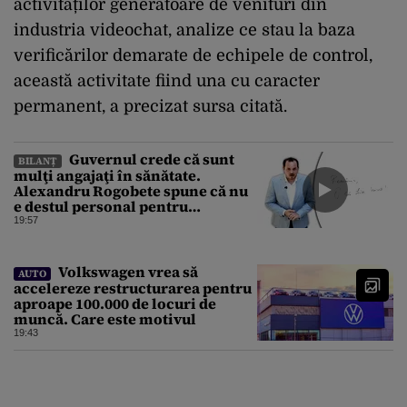
activităților generatoare de venituri din
industria videochat, analize ce stau la baza
verificărilor demarate de echipele de control,
această activitate fiind una cu caracter
permanent, a precizat sursa citată.
Guvernul crede că sunt
BILANȚ
mulţi angajaţi în sănătate.
Alexandru Rogobete spune că nu
e destul personal pentru
combaterea infecţiilor
19:57
nosocomiale
Volkswagen vrea să
AUTO
accelereze restructurarea pentru
aproape 100.000 de locuri de
muncă. Care este motivul
19:43