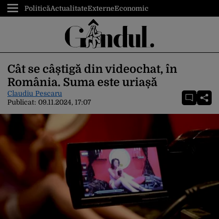
Politică
Actualitate
Externe
Economic
Cât se câștigă din videochat, în
România. Suma este uriașă
Claudiu Pescaru
Publicat:
09.11.2024, 17:07