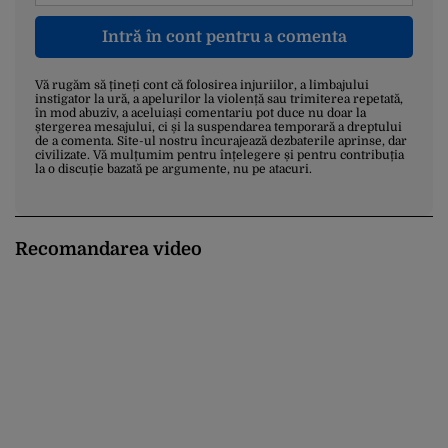
Intră în cont pentru a comenta
Vă rugăm să țineți cont că folosirea injuriilor, a limbajului
instigator la ură, a apelurilor la violență sau trimiterea repetată,
în mod abuziv, a aceluiași comentariu pot duce nu doar la
ștergerea mesajului, ci și la suspendarea temporară a dreptului
de a comenta. Site-ul nostru încurajează dezbaterile aprinse, dar
civilizate. Vă mulțumim pentru înțelegere și pentru contribuția
la o discuție bazată pe argumente, nu pe atacuri.
Recomandarea video