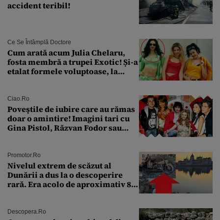
accident teribil!
Ce Se Întâmplă Doctore
Cum arată acum Julia Chelaru,
fosta membră a trupei Exotic! Și-a
etalat formele voluptoase, la
aproape 50 de ani
Ciao.ro
Poveştile de iubire care au rămas
doar o amintire! Imagini tari cu
Gina Pistol, Răzvan Fodor sau
Andra Măruţă şi foştii parteneri
Promotor.ro
Nivelul extrem de scăzut al
Dunării a dus la o descoperire
rară. Era acolo de aproximativ 80
de ani
Descopera.ro