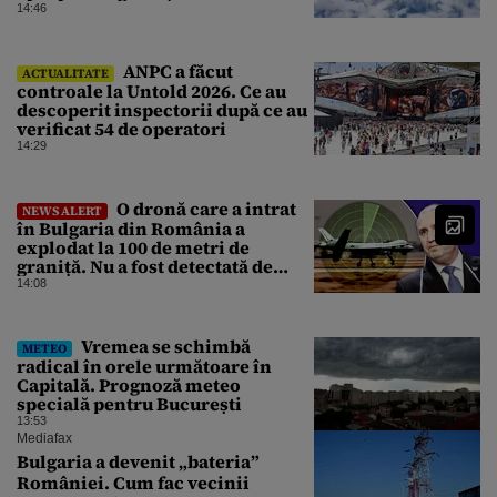
14:46
ANPC a făcut
ACTUALITATE
controale la Untold 2026. Ce au
descoperit inspectorii după ce au
verificat 54 de operatori
14:29
O dronă care a intrat
NEWS ALERT
în Bulgaria din România a
explodat la 100 de metri de
graniță. Nu a fost detectată de
radare. Reacția MApN
14:08
Vremea se schimbă
METEO
radical în orele următoare în
Capitală. Prognoză meteo
specială pentru București
13:53
Mediafax
Bulgaria a devenit „bateria”
României. Cum fac vecinii