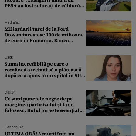
PESA au fost sufocați de căldură
pe ruta București-Constanța
Mediafax
Miliardarii turci de la Ford
Otosan investesc 100 de milioane
de euro în România. Banca
Transilvania le acordă o
finanțare uriașă
Click
Suma incredibilă pe care o
româncă a trebuit să o plătească
după ce a ajuns la un spital în SUA:
„Asta este America”
Digi24
Ce sunt punctele negre de pe
marginea parbrizului și la ce
folosesc. Rolul lor este esențial
pentru siguranța mașinii
Cancan.ro
ULTIMA ORĂ! A murit într-un