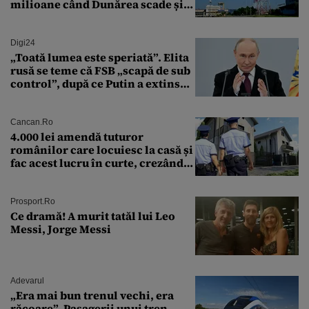
milioane când Dunărea scade și
Cernavodă produce puțin
Digi24
„Toată lumea este speriată”. Elita
rusă se teme că FSB „scapă de sub
control”, după ce Putin a extins
puterea serviciului
Cancan.ro
4.000 lei amendă tuturor
românilor care locuiesc la casă și
fac acest lucru în curte, crezând
că nu îi vede nimeni
Prosport.ro
Ce dramă! A murit tatăl lui Leo
Messi, Jorge Messi
Adevarul
„Era mai bun trenul vechi, era
răcoare”. Pasagerii unui tren