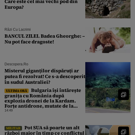
Care este cel mai vechi pod din
Europa?
Râzi Cu Lacrimi
BANCUL ZILEI. Badea Gheorghe: –
Nu pot face dragoste!
Descopera.ro
Misterul giganților dispăruți ar
putea fi rezolvat! Ce s-a descoperit
în sudul Australiei?
Bulgaria își întărește
ULTIMA ORĂ
granița cu România după
explozia dronei de la Kardam.
Forțe antidrone, mutate de la
frontiera cu Turcia
14:49
Pot SUA să poarte un alt
MILITAR
război major în timp ce conflictul