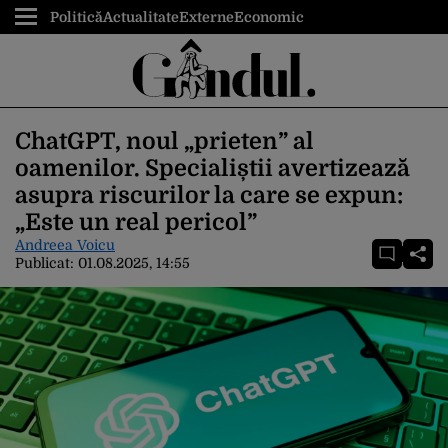
Politică
Actualitate
Externe
Economic
ChatGPT, noul „prieten” al
oamenilor. Specialiștii avertizează
asupra riscurilor la care se expun:
„Este un real pericol”
Andreea Voicu
Publicat:
01.08.2025, 14:55