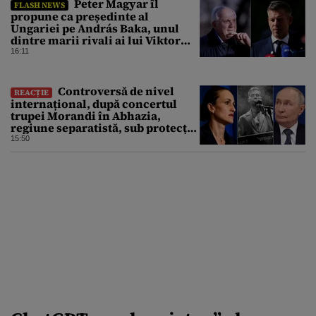
Peter Magyar îl
FLASH NEWS
propune ca președinte al
Ungariei pe András Baka, unul
dintre marii rivali ai lui Viktor
Orbán
16:11
Controversă de nivel
REACȚIE
internațional, după concertul
trupei Morandi în Abhazia,
regiune separatistă, sub protecția
Rusiei
15:50