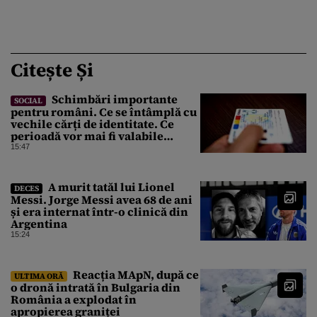
Citește Și
Schimbări importante
SOCIAL
pentru români. Ce se întâmplă cu
vechile cărți de identitate. Ce
perioadă vor mai fi valabile
buletinele clasice
15:47
A murit tatăl lui Lionel
DECES
Messi. Jorge Messi avea 68 de ani
și era internat într-o clinică din
Argentina
15:24
Reacția MApN, după ce
ULTIMA ORĂ
o dronă intrată în Bulgaria din
România a explodat în
apropierea graniței