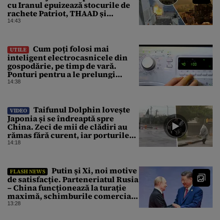
cu Iranul epuizează stocurile de
rachete Patriot, THAAD și
Tomahawk?
14:43
Cum poți folosi mai
UTILE
inteligent electrocasnicele din
gospodărie, pe timp de vară.
Ponturi pentru a le prelungi
durata de viață
14:38
Taifunul Dolphin lovește
VIDEO
Japonia și se îndreaptă spre
China. Zeci de mii de clădiri au
rămas fără curent, iar porturile
au fost închise
14:18
Putin și Xi, noi motive
FLASH NEWS
de satisfacție. Parteneriatul Rusia
– China funcționează la turație
maximă, schimburile comerciale
ating niveluri record
13:28