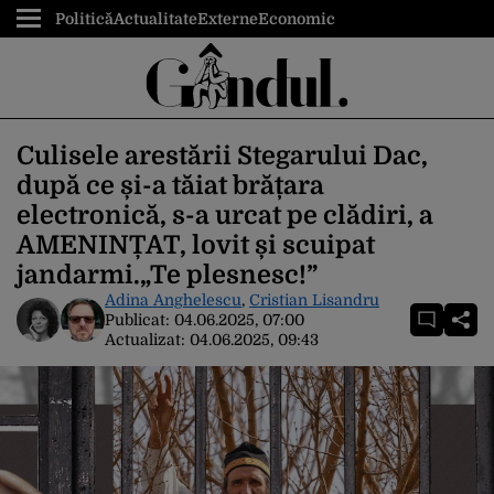
Politică
Actualitate
Externe
Economic
Culisele arestării Stegarului Dac,
după ce și-a tăiat brățara
electronică, s-a urcat pe clădiri, a
AMENINȚAT, lovit și scuipat
jandarmi.„Te plesnesc!”
Adina Anghelescu
,
Cristian Lisandru
Publicat:
04.06.2025, 07:00
Actualizat:
04.06.2025, 09:43