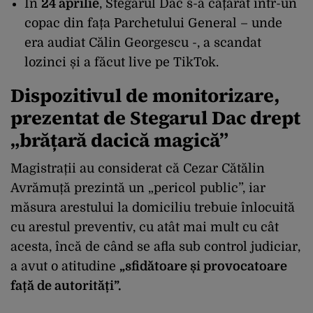
În
24 aprilie
, Stegarul Dac s-a cățărat într-un
copac din fața Parchetului General – unde
era audiat Călin Georgescu -, a scandat
lozinci și a făcut live pe TikTok.
Dispozitivul de monitorizare,
prezentat de Stegarul Dac drept
„brățară dacică magică”
Magistrații au considerat că Cezar Cătălin
Avrămuță prezintă un „pericol public”, iar
măsura arestului la domiciliu trebuie înlocuită
cu arestul preventiv, cu atât mai mult cu cât
acesta, încă de când se afla sub control judiciar,
a avut o atitudine
„sfidătoare și provocatoare
față de autorități”.