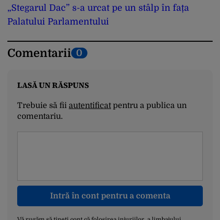
„Stegarul Dac” s-a urcat pe un stâlp în fața
Palatului Parlamentului
Comentarii
0
LASĂ UN RĂSPUNS
Trebuie să fii
autentificat
pentru a publica un
comentariu.
Intră în cont pentru a comenta
Vă rugăm să țineți cont că folosirea injuriilor, a limbajului