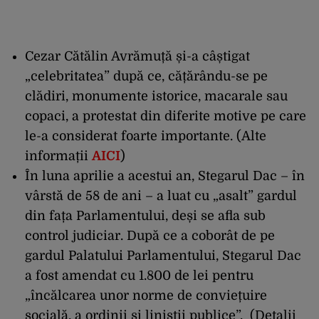
Cezar Cătălin Avrămuță
și-a câștigat
„celebritatea” după ce, cățărându-se pe
clădiri, monumente istorice, macarale sau
copaci, a protestat din diferite motive pe care
le-a considerat foarte importante. (
Alte
informații
AICI
)
În luna aprilie a acestui an, Stegarul Dac – în
vârstă de 58 de ani – a luat cu „asalt” gardul
din fața Parlamentului, deși se afla sub
control judiciar. După ce a coborât de pe
gardul Palatului Parlamentului, Stegarul Dac
a fost amendat cu 1.800 de lei pentru
„încălcarea unor norme de conviețuire
socială, a ordinii și liniștii publice”. (
Detalii