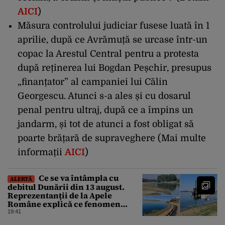
AICI
)
Măsura controlului judiciar fusese luată în 1
aprilie, după ce Avrămuță se urcase într-un
copac la Arestul Central pentru a protesta
după reținerea lui Bogdan Peșchir, presupus
„finanțator” al campaniei lui Călin
Georgescu. Atunci s-a ales și cu dosarul
penal pentru ultraj, după ce a împins un
jandarm, și tot de atunci a fost obligat să
poarte brățară de supraveghere (Mai multe
informații
AICI
)
Ce se va întâmpla cu
ALERTĂ
debitul Dunării din 13 august.
Reprezentanții de la Apele
Române explică ce fenomen
urmează
19:41