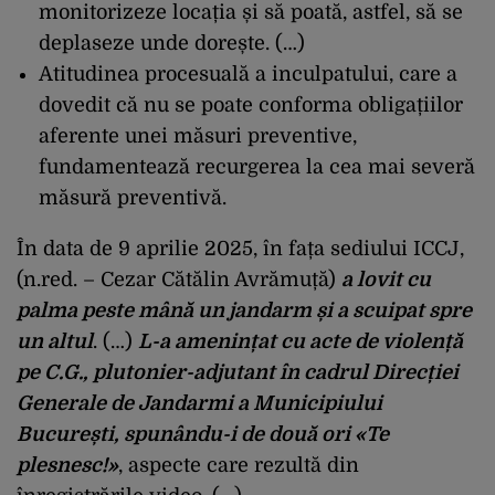
monitorizeze locația și să poată, astfel, să se
deplaseze unde dorește. (…)
Atitudinea procesuală a inculpatului, care a
dovedit că nu se poate conforma obligațiilor
aferente unei măsuri preventive,
fundamentează recurgerea la cea mai severă
măsură preventivă.
În data de 9 aprilie 2025, în fața sediului ICCJ,
(n.red. – Cezar Cătălin Avrămuță)
a lovit cu
palma peste mână un jandarm și a scuipat spre
un altul
. (…)
L-a
amenințat cu acte de violență
pe C.G., plutonier-adjutant în cadrul Direcției
Generale de Jandarmi a Municipiului
București, spunându-i de două ori «Te
plesnesc!»
, aspecte care rezultă din