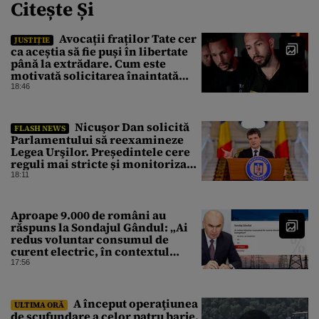
Citește Și
Avocații fraților Tate cer
JUSTIȚIE
ca aceștia să fie puși în libertate
până la extrădare. Cum este
motivată solicitarea înaintată
instanței
18:46
Nicuşor Dan solicită
FLASH NEWS
Parlamentului să reexamineze
Legea Urşilor. Președintele cere
reguli mai stricte și monitorizare
în timp real
18:11
Aproape 9.000 de români au
răspuns la Sondajul Gândul: „Ai
redus voluntar consumul de
curent electric, în contextul
crizei energetice?” Rezultatul a
17:56
fost o surpriză
A început operaţiunea
ULTIMA ORĂ
de scufundare a celor patru barje,