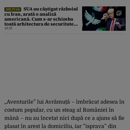
SUA au câștigat războiul
MILITAR
cu Iran, arată o analiză
americană. Cum s-ar schimba
toată arhitectura de securitate
din Orientul Mijlociu
19:28
„Aventurile” lui Avrămuță – îmbrăcat adesea în
costum popular, cu un steag al României în
mână – nu au încetat nici după ce a ajuns să fie
plasat în arest la domiciliu, iar ”isprava” din