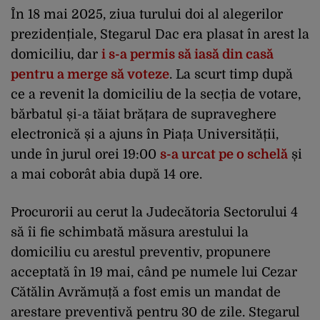
În 18 mai 2025, ziua turului doi al alegerilor
prezidențiale, Stegarul Dac era plasat în arest la
domiciliu, dar
i s-a permis să iasă din casă
pentru a merge să voteze
. La scurt timp după
ce a revenit la domiciliu de la secția de votare,
bărbatul și-a tăiat brățara de supraveghere
electronică și a ajuns în Piața Universității,
unde în jurul orei 19:00
s-a urcat pe o schelă
și
a mai coborât abia după 14 ore.
Procurorii au cerut la Judecătoria Sectorului 4
să îi fie schimbată măsura arestului la
domiciliu cu arestul preventiv, propunere
acceptată în 19 mai, când pe numele lui Cezar
Cătălin Avrămuță a fost emis un mandat de
arestare preventivă pentru 30 de zile. Stegarul