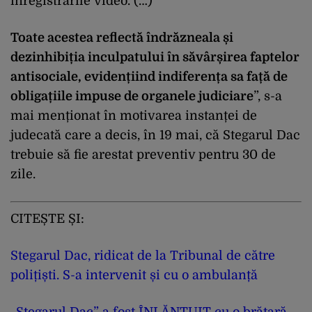
înregistrările video. (…)
Toate acestea reflectă îndrăzneala și
dezinhibiția inculpatului în săvârșirea faptelor
antisociale, evidențiind indiferența sa față de
obligațiile impuse de organele judiciare
”, s-a
mai menționat în motivarea instanței de
judecată care a decis, în 19 mai, că Stegarul Dac
trebuie să fie arestat preventiv pentru 30 de
zile.
CITEȘTE ȘI:
Stegarul Dac, ridicat de la Tribunal de către
polițiști. S-a intervenit și cu o ambulanță
„Stegarul Dac” a fost ÎNLĂNȚUIT cu o brățară