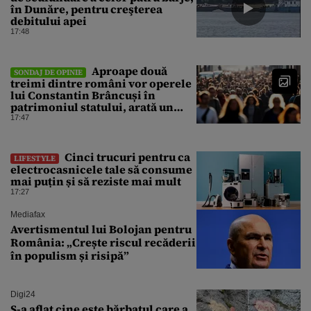
în Dunăre, pentru creşterea
debitului apei
17:48
Aproape două
SONDAJ DE OPINIE
treimi dintre români vor operele
lui Constantin Brâncuși în
patrimoniul statului, arată un
sondaj
17:47
Cinci trucuri pentru ca
LIFESTYLE
electrocasnicele tale să consume
mai puțin și să reziste mai mult
17:27
Mediafax
Avertismentul lui Bolojan pentru
România: „Crește riscul recăderii
în populism și risipă”
Digi24
S-a aflat cine este bărbatul care a