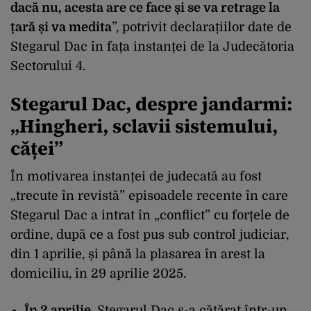
dacă nu, acesta are ce face și se va retrage la
țară și va medita
”, potrivit declarațiilor date de
Stegarul Dac în fața instanței de la Judecătoria
Sectorului 4.
Stegarul Dac, despre jandarmi:
„H
ingheri, sclavii sistemului,
căței
”
În motivarea instanței de judecată au fost
„trecute în revistă” episoadele recente în care
Stegarul Dac a intrat în „conflict” cu forțele de
ordine, după ce a fost pus sub control judiciar,
din 1 aprilie, și până la plasarea în arest la
domiciliu, în 29 aprilie 2025.
În 2 aprilie
, Stegarul Dac s-a cățărat într-un