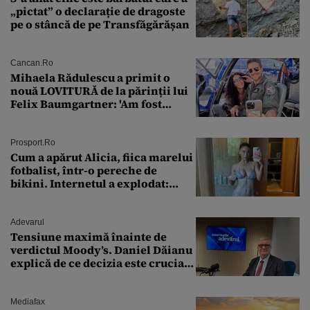
„pictat” o declarație de dragoste
pe o stâncă de pe Transfăgărășan
Cancan.ro
Mihaela Rădulescu a primit o
nouă LOVITURĂ de la părinții lui
Felix Baumgartner: 'Am fost
ȘTEARSĂ complet din
Prosport.ro
Cum a apărut Alicia, fiica marelui
fotbalist, într-o pereche de
bikini. Internetul a explodat:
„Zeiță superbă!”
Adevarul
Tensiune maximă înainte de
verdictul Moody’s. Daniel Dăianu
explică de ce decizia este crucială
pentru economia României
Mediafax