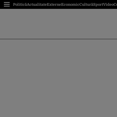
Politică
Actualitate
Externe
Economic
Cultură
Sport
Video
C