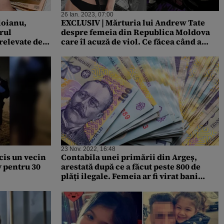
26 Ian. 2023, 07:00
loianu,
EXCLUSIV | Mărturia lui Andrew Tate
rul
despre femeia din Republica Moldova
relevate de
care îl acuză de viol. Ce făcea când a
n că a
cunoscut-o la Londra și de ce i-a cerut
ca
sute de mii de euro. ”Voia să devină
cale grave
celebră pe TikTok”
23 Nov. 2022, 16:48
ucis un vecin
Contabila unei primării din Argeș,
v pentru 30
arestată după ce a făcut peste 800 de
plăți ilegale. Femeia ar fi virat bani
către compania fiicei sale și a achitat
rate ale rudelor