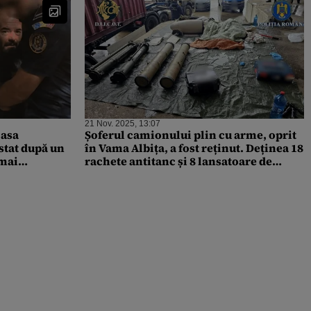
21 Nov. 2025, 13:07
Șoferul camionului plin cu arme, oprit
stat după un
în Vama Albița, a fost reținut. Deținea 18
 mai
rachete antitanc și 8 lansatoare de
grenade