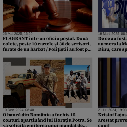
26 Mai 2025, 16:29
19 Mart. 2025, 08:
FLAGRANT într-un oficiu poștal. Două
De ce au fos
colete, peste 10 cartele și 30 de scrisori,
au mers la 
furate de un bărbat / Polițiștii au fost pe
Dinu, care s
fază
lumii”, este 
10 Dec. 2024, 08:40
21 Iul. 2024, 19:03
O bancă din România a închis 15
Kristof Laj
conturi aparținând lui Horațiu Potra. Se
arestat prev
va solicita emiterea unui mandat de
copil