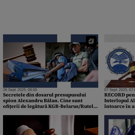
26 Sept. 2025, 08:00
07 Sept. 2025, 07:
Secretele din dosarul presupusului
RECORD pentr
spion Alexandru Bălan. Cine sunt
Interlopul A
ofițerii de legătură KGB-Belarus/Rutele
întoarce în a
și întâlnirile conspirative/Contribuția
libertate/Ce 
SRI