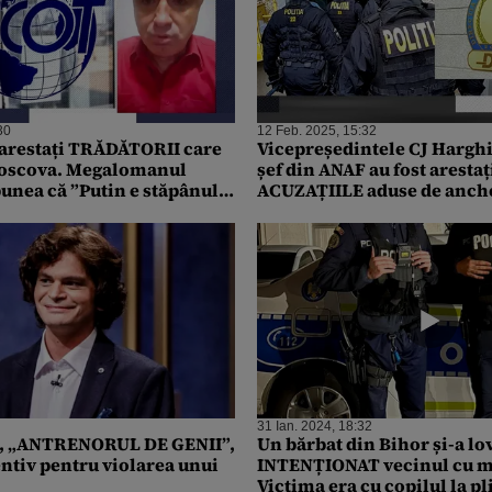
30
12 Feb. 2025, 15:32
t arestați TRĂDĂTORII care
Vicepreședintele CJ Harghit
Moscova. Megalomanul
șef din ANAF au fost arestaț
punea că ”Putin e stăpânul
ACUZAȚIILE aduse de anche
“capabil să facă orice”
31 Ian. 2024, 18:32
os, „ANTRENORUL DE GENII”,
Un bărbat din Bihor și-a lov
entiv pentru violarea unui
INTENȚIONAT vecinul cu m
Victima era cu copilul la p