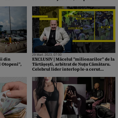
Tribunalului Giurgiu
29 Mart. 2023, 07:00
i din
EXCLUSIV | Măcelul ”milionarilor” de la
l Otopeni”,
Tărtășești, arbitrat de Nuțu Cămătaru.
Celebrul lider interlop le-a cerut
bătăușilor să facă pace