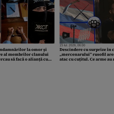
15 Iul. 2026, 06:00
ndamnărilor la omor și
Descindere cu surprize în casa
ve al membrilor clanului
„mercenarului” rusofil are
rcau să facă o alianță cu
atac cu cuțitul. Ce arme au
orbu”
descoperit anchetatorii