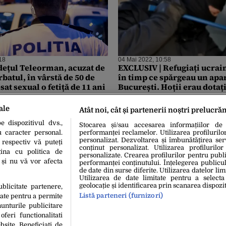
18
04 Mai 2022, 10:58
dețul Teleorman, acuzat de
EXCLUSIV | Refugiați ucrain
rbatul, în vârstă de 50 de
în timp ce spărgeau un apa
esat sexual o fetiță de 11 ani
București. Hoții erau dotați
sculele necesare
ale
Atât noi, cât și partenerii noștri prelucră
 dispozitivul dvs.,
Stocarea și/sau accesarea informațiilor de
u caracter personal.
performanței reclamelor. Utilizarea profilurilo
personalizat. Dezvoltarea și îmbunătățirea serv
 respectiv vă puteți
conținut personalizat. Utilizarea profilurilor
ina cu politica de
personalizate. Crearea profilurilor pentru publ
i și nu vă vor afecta
performanței conținutului. Înțelegerea publiculu
de date din surse diferite. Utilizarea datelor lim
Utilizarea de date limitate pentru a selecta
geolocație și identificarea prin scanarea dispozit
ublicitate partenere,
Listă parteneri (furnizori)
date pentru a permite
unturile publicitare
oferi functionalitati
bsite. Beneficiati de