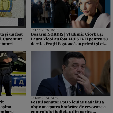
05 Feb. 2025, 15:02
a și un fost
Dosarul NORDIS | Vladimir Ciorbă și
i. Care sunt
Laura Vicol au fost ARESTAȚI pentru 30
tatori
de zile. Frații Poștoacă au primit și ei
mandate de arestare
23 Nov. 2023, 23:49
it
Fostul senator PSD Niculae Bădălău a
aşina.
obținut a patra hotărâre de revocare a
limbare
controlului judiciar, din partea