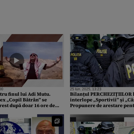
00
25 Iun. 2025, 13:23
u finul lui Adi Mutu.
Bilanțul PERCHEZIȚIILOR l
lex „Copil Bătrân” se
interlope „Sportivii” şi „C
rest după doar 16 ore de
Propunere de arestare pent
acuzații grave i se aduc
inculpații acuzați de viole