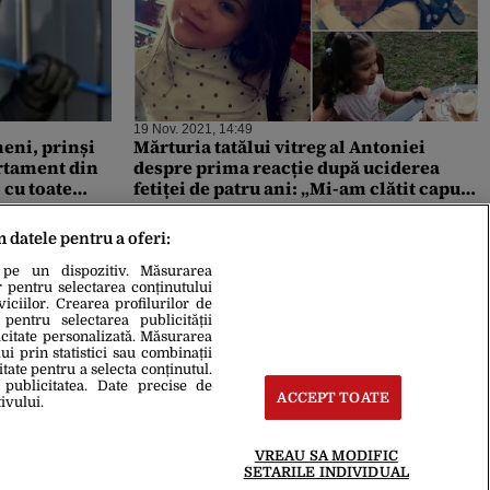
19 Nov. 2021, 14:49
eni, prinși
Mărturia tatălui vitreg al Antoniei
rtament din
despre prima reacție după uciderea
 cu toate
fetiței de patru ani: „Mi-am clătit capul
cu apă rece și urlam că vreau să mă
sinucid”
m datele pentru a oferi:
 pe un dispozitiv. Măsurarea
r pentru selectarea conținutului
iciilor. Crearea profilurilor de
 pentru selectarea publicității
icitate personalizată. Măsurarea
i prin statistici sau combinații
itate pentru a selecta conținutul.
 publicitatea. Date precise de
ACCEPT TOATE
ivului.
VREAU SA MODIFIC
SETARILE INDIVIDUAL