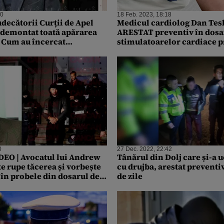
00
18 Feb. 2023, 18:18
decătorii Curții de Apel
Medicul cardiolog Dan Tes
 demontat toată apărarea
ARESTAT preventiv în dosa
. Cum au încercat
stimulatoarelor cardiace p
itanici să scape din arest
la cadavre. Procurorii susți
ignorat RISCUL de a provo
pacienţilor probleme medi
sau chiar decesul
0
27 Dec. 2022, 22:42
EO | Avocatul lui Andrew
Tânărul din Dolj care și-a 
te rupe tăcerea și vorbește
cu drujba, arestat preventi
 în probele din dosarul de
de zile
soane: “Am solicitat
confruntarea victimelor cu
 Dezvăluirea bombă a lui
c: ”Nu sunt căsătoriți, dar
România”