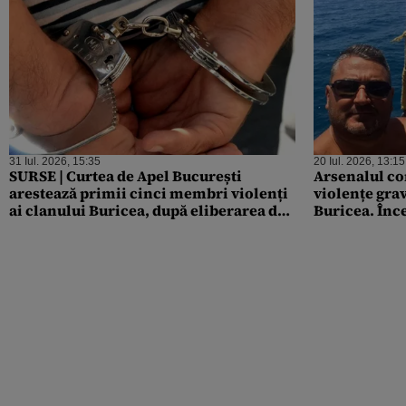
31 Iul. 2026, 15:35
20 Iul. 2026, 13:15
SURSE | Curtea de Apel București
Arsenalul co
arestează primii cinci membri violenți
violențe gra
ai clanului Buricea, după eliberarea de
Buricea. Înce
la Tribunal. Decizia este definitivă
gruparea „C