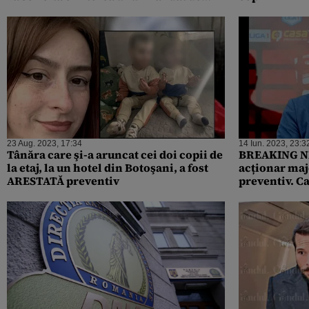
arestare preventivă pe numele său
23 Aug. 2023, 17:34
14 Iun. 2023, 23:3
Tânăra care şi-a aruncat cei doi copii de
BREAKING NE
la etaj, la un hotel din Botoşani, a fost
acționar maj
ARESTATĂ preventiv
preventiv. Ca