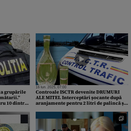
16 Iun. 2025, 07:00
a grupările
Controale ISCTR devenite DRUMURI
ămătarii.”
ALE MITEI. Interceptări șocante după
ru 10 dintre
aranjamente pentru 2 litri de palincă și
nțe
4 lăzi de bere: ”Bem și mai mergem o
tură”