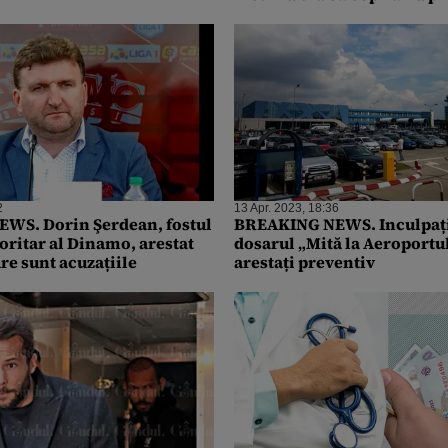
2
13 Apr. 2023, 18:36
WS. Dorin Şerdean, fostul
BREAKING NEWS. Inculpați
oritar al Dinamo, arestat
dosarul „Mită la Aeroportu
re sunt acuzațiile
arestați preventiv