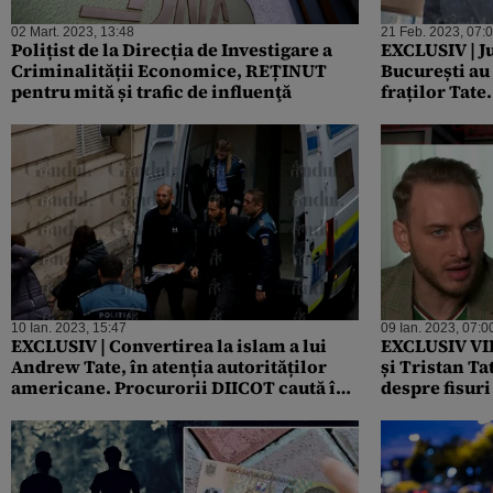
02 Mart. 2023, 13:48
21 Feb. 2023, 07:
Polițist de la Direcția de Investigare a
EXCLUSIV | Ju
Criminalității Economice, REȚINUT
București au
pentru mită și trafic de influenţă
fraților Tate
milionarii br
10 Ian. 2023, 15:47
09 Ian. 2023, 07:0
EXCLUSIV | Convertirea la islam a lui
EXCLUSIV VID
Andrew Tate, în atenția autorităților
și Tristan Ta
americane. Procurorii DIICOT caută în
despre fisuri
19 țări conturi în care frații Tate și-ar fi
trafic de per
pus banii la adăpost
Parchetului 
inculpații”.
Eugen Vidinea
au copii în 