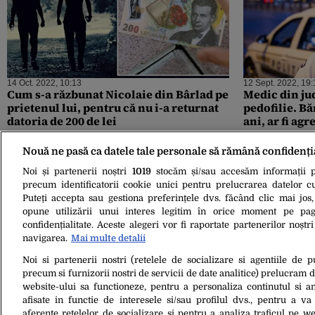
14 Oct. 2022, 10:13
12 Sept. 2022, 19:
Cum s-a răzbunat Nicolaie din Bârlad pe
Medic din ju
prietenul lui, pentru că nu i-a returnat
pedofilie. Bă
datoria de 200 de lei
ani, ar fi agr
Nouă ne pasă ca datele tale personale să rămână confidenți
Noi și partenerii noștri
1019
stocăm și/sau accesăm informații pe
precum identificatorii cookie unici pentru prelucrarea datelor c
Puteți accepta sau gestiona preferințele dvs. făcând clic mai jos,
opune utilizării unui interes legitim în orice moment pe pag
confidențialitate. Aceste alegeri vor fi raportate partenerilor noștr
navigarea.
Mai multe detalii
Noi si partenerii nostri (retelele de socializare si agentiile de p
05 Nov. 2021, 17:48
precum si furnizorii nostri de servicii de date analitice) prelucram 
Răsturnare de situație în cazul
website-ului sa functioneze, pentru a personaliza continutul si an
cardiologului care a luat mită 10.000 de
afisate in functie de interesele si/sau profilul dvs., pentru a va 
lei de la o pacientă. A ajuns din arest la
aferente retelelor de socializare si pentru a analiza traficul pe we