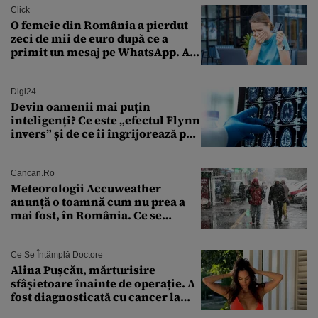
Click
O femeie din România a pierdut
zeci de mii de euro după ce a
primit un mesaj pe WhatsApp. A
crezut că va moșteni 175.000 de
euro din Franța
Digi24
Devin oamenii mai puțin
inteligenți? Ce este „efectul Flynn
invers” și de ce îi îngrijorează pe
cercetători
Cancan.ro
Meteorologii Accuweather
anunță o toamnă cum nu prea a
mai fost, în România. Ce se
întâmplă în septembrie,
octombrie și noiembrie 2026, în
București. Pe ce dată ninge
Ce Se Întâmplă Doctore
Alina Pușcău, mărturisire
sfâșietoare înainte de operație. A
fost diagnosticată cu cancer la
sân în metastază: „Este singurul