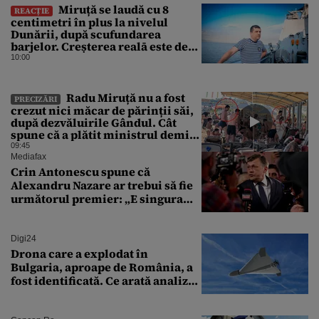
Miruță se laudă cu 8
REACȚIE
centimetri în plus la nivelul
Dunării, după scufundarea
barjelor. Creșterea realā este de
doar 4 centimetri
10:00
Radu Miruță nu a fost
PRECIZĂRI
crezut nici măcar de părinții săi,
după dezvăluirile Gândul. Cât
spune că a plătit ministrul demis
pentru vacanța la 5 stele în Turcia
09:45
Mediafax
Crin Antonescu spune că
Alexandru Nazare ar trebui să fie
următorul premier: „E singura
soluție”
Digi24
Drona care a explodat în
Bulgaria, aproape de România, a
fost identificată. Ce arată analiza
preliminară a epavei