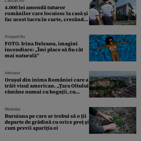
Cancan.ro
4.000 lei amendă tuturor
românilor care locuiesc la casă și
fac acest lucru în curte, crezând
că nu îi vede nimeni
Prosport.ro
FOTO. Irina Deleanu, imagini
incendiare: „Îmi place să fiu cât
mai naturală”
Adevarul
Orașul din inima României care a
trăit visul american. „Țara Oltului
rămâne numai cu bogații, cu
babele, cu moșnegii și cu
sărăntocii”
Mediafax
Buruiana pe care ar trebui să o ții
departe de grădină cu orice preț și
cum previi apariția ei