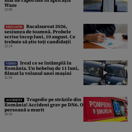
mai fie raportate în aplicația
Waze
12:55
Bacalaureat 2026,
EDUCAȚIE
sesiunea de toamnă. Probele
scrise încep luni, 10 august. Ce
trebuie să știe toți candidații
12:14
Ireal ce se întâmplă în
VIDEO
România. Un bebeluș de 11 luni,
filmat la volanul unei mașini
11:33
Tragedie pe străzile din
ACCIDENT
România! Accident grav pe DN6. O
persoană a murit
10:31