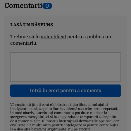
Comentarii
0
LASĂ UN RĂSPUNS
Trebuie să fii
autentificat
pentru a publica un
comentariu.
Intră în cont pentru a comenta
Vă rugăm să țineți cont că folosirea injuriilor, a limbajului
instigator la ură, a apelurilor la violență sau trimiterea repetată,
în mod abuziv, a aceluiași comentariu pot duce nu doar la
ștergerea mesajului, ci și la suspendarea temporară a dreptului
de a comenta. Site-ul nostru încurajează dezbaterile aprinse, dar
civilizate. Vă mulțumim pentru înțelegere și pentru contribuția
la o discuție bazată pe argumente, nu pe atacuri.