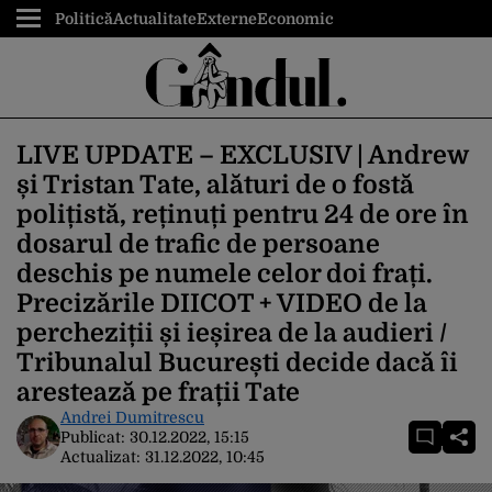
Politică
Actualitate
Externe
Economic
LIVE UPDATE – EXCLUSIV | Andrew
și Tristan Tate, alături de o fostă
polițistă, reținuți pentru 24 de ore în
dosarul de trafic de persoane
deschis pe numele celor doi frați.
Precizările DIICOT + VIDEO de la
percheziții și ieșirea de la audieri /
Tribunalul București decide dacă îi
arestează pe frații Tate
Andrei Dumitrescu
Publicat:
30.12.2022, 15:15
Actualizat:
31.12.2022, 10:45