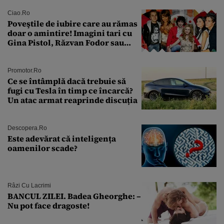
tratament care o să mă ajute să
îmi salvez viața”
Ciao.ro
Poveştile de iubire care au rămas
doar o amintire! Imagini tari cu
Gina Pistol, Răzvan Fodor sau
Andra Măruţă şi foştii parteneri
Promotor.ro
Ce se întâmplă dacă trebuie să
fugi cu Tesla în timp ce încarcă?
Un atac armat reaprinde discuția
Descopera.ro
Este adevărat că inteligența
oamenilor scade?
Râzi Cu Lacrimi
BANCUL ZILEI. Badea Gheorghe: –
Nu pot face dragoste!