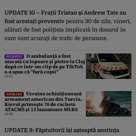
UPDATE 10 –
Frații Tristan și Andrew Tate au
fost arestați preventiv
pentru 30 de zile, vineri,
alături de fost polițista implicată în dosarul în
care sunt acuzați de trafic de persoane.
O ambulanţă a fost
INCIDENT
atacată cu topoare și pietre la Cluj
după ce într-un clip de pe TikTok
s-a spus că ”fură copii”
13:21
Ucraina achiziționează
APĂRARE
armament american din Turcia.
Kievul primește 70 de rachete
ATACMS și 12 lansatoare MLRS
12:58
UPDATE 9: Făptuitorii își așteaptă sentința