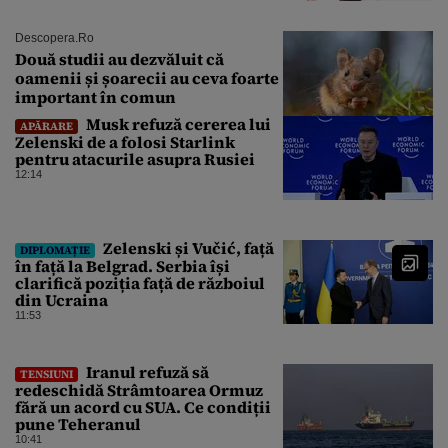
Descopera.ro
Două studii au dezvăluit că
oamenii și șoarecii au ceva foarte
important în comun
Musk refuză cererea lui
APĂRARE
Zelenski de a folosi Starlink
pentru atacurile asupra Rusiei
12:14
Zelenski și Vučić, față
DIPLOMAȚIE
în față la Belgrad. Serbia își
clarifică poziția față de războiul
din Ucraina
11:53
Iranul refuză să
TENSIUNI
redeschidă Strâmtoarea Ormuz
fără un acord cu SUA. Ce condiții
pune Teheranul
10:41