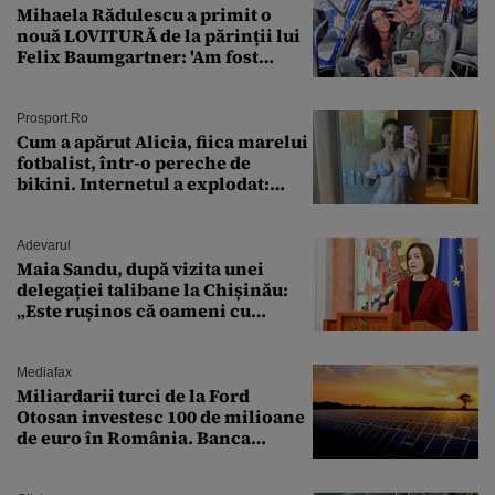
Mihaela Rădulescu a primit o
nouă LOVITURĂ de la părinții lui
Felix Baumgartner: 'Am fost
ȘTEARSĂ complet din
Prosport.ro
Cum a apărut Alicia, fiica marelui
fotbalist, într-o pereche de
bikini. Internetul a explodat:
„Zeiță superbă!”
Adevarul
Maia Sandu, după vizita unei
delegației talibane la Chișinău:
„Este rușinos că oameni cu
funcții înalte nu se
documentează”
Mediafax
Miliardarii turci de la Ford
Otosan investesc 100 de milioane
de euro în România. Banca
Transilvania le acordă o
finanțare uriașă