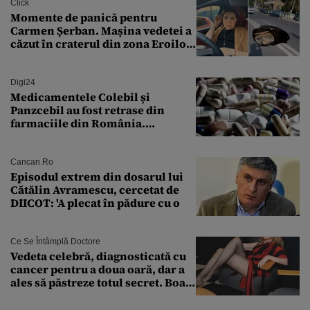
Click
Momente de panică pentru
Carmen Șerban. Mașina vedetei a
căzut în craterul din zona Eroilor:
„M-am speriat foarte tare”
Digi24
Medicamentele Colebil și
Panzcebil au fost retrase din
farmaciile din România.
Explicația dată de Agenția
Națională a Medicamentului
Cancan.ro
Episodul extrem din dosarul lui
Cătălin Avramescu, cercetat de
DIICOT: 'A plecat în pădure cu o
Ce Se Întâmplă Doctore
Vedeta celebră, diagnosticată cu
cancer pentru a doua oară, dar a
ales să păstreze totul secret. Boala
a fost descoperită la un control de
rutină