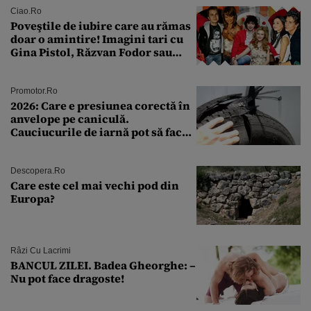
Ciao.ro
Poveştile de iubire care au rămas
doar o amintire! Imagini tari cu
Gina Pistol, Răzvan Fodor sau
Andra Măruţă şi foştii parteneri
Promotor.ro
2026: Care e presiunea corectă în
anvelope pe caniculă.
Cauciucurile de iarnă pot să facă
explozie la peste 40°C?
Descopera.ro
Care este cel mai vechi pod din
Europa?
Râzi Cu Lacrimi
BANCUL ZILEI. Badea Gheorghe: –
Nu pot face dragoste!