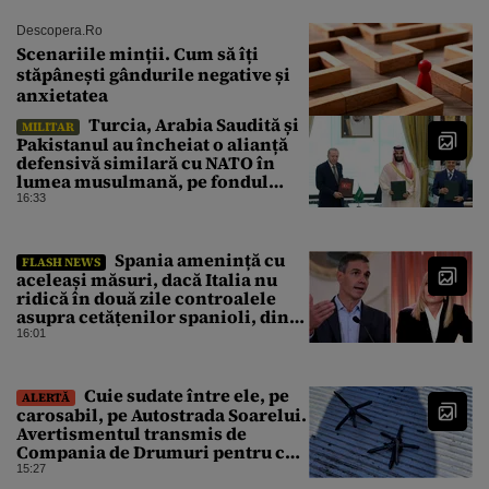
Descopera.ro
Scenariile minții. Cum să îți
stăpânești gândurile negative și
anxietatea
Turcia, Arabia Saudită și
MILITAR
Pakistanul au încheiat o alianță
defensivă similară cu NATO în
lumea musulmană, pe fondul
conflictelor din Orientul Mijlociu
16:33
Spania amenință cu
FLASH NEWS
aceleași măsuri, dacă Italia nu
ridică în două zile controalele
asupra cetățenilor spanioli, din
cauza crizei migrației
16:01
Cuie sudate între ele, pe
ALERTĂ
carosabil, pe Autostrada Soarelui.
Avertismentul transmis de
Compania de Drumuri pentru cei
care tranzitează A2
15:27