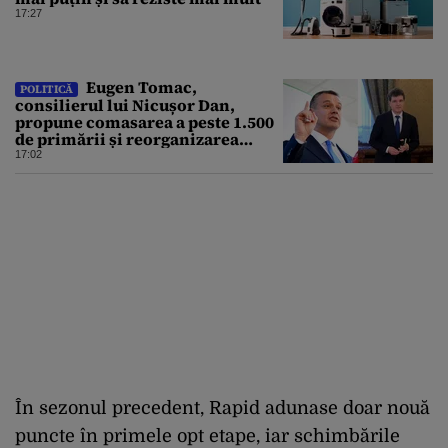
17:27
Eugen Tomac,
POLITICĂ
consilierul lui Nicușor Dan,
propune comasarea a peste 1.500
de primării și reorganizarea
administrativă a județelor
17:02
În sezonul precedent, Rapid adunase doar nouă
puncte în primele opt etape, iar schimbările