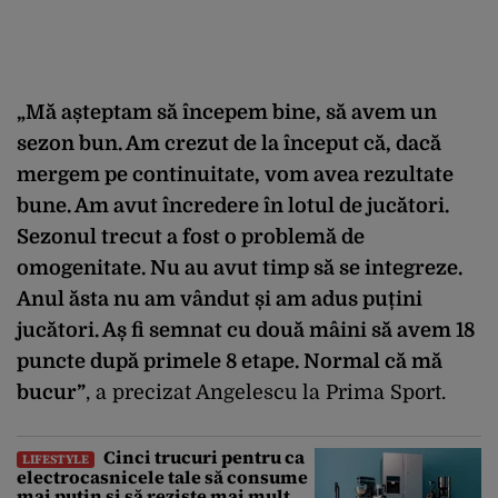
„Mă așteptam să începem bine, să avem un
sezon bun. Am crezut de la început că, dacă
mergem pe continuitate, vom avea rezultate
bune. Am avut încredere în lotul de jucători.
Sezonul trecut a fost o problemă de
omogenitate. Nu au avut timp să se integreze.
Anul ăsta nu am vândut și am adus puțini
jucători. Aș fi semnat cu două mâini să avem 18
puncte după primele 8 etape. Normal că mă
bucur”
, a precizat Angelescu la Prima Sport.
Cinci trucuri pentru ca
LIFESTYLE
electrocasnicele tale să consume
mai puțin și să reziste mai mult