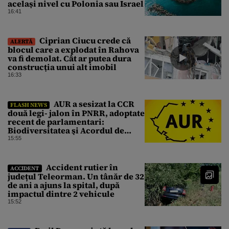
același nivel cu Polonia sau Israel
16:41
Ciprian Ciucu crede că
ALERTĂ
blocul care a explodat în Rahova
va fi demolat. Cât ar putea dura
construcția unui alt imobil
16:33
AUR a sesizat la CCR
FLASH NEWS
două legi- jalon în PNRR, adoptate
recent de parlamentari:
Biodiversitatea şi Acordul de
împrumut cu BIRD
15:55
Accident rutier în
ACCIDENT
județul Teleorman. Un tânăr de 32
de ani a ajuns la spital, după
impactul dintre 2 vehicule
15:52