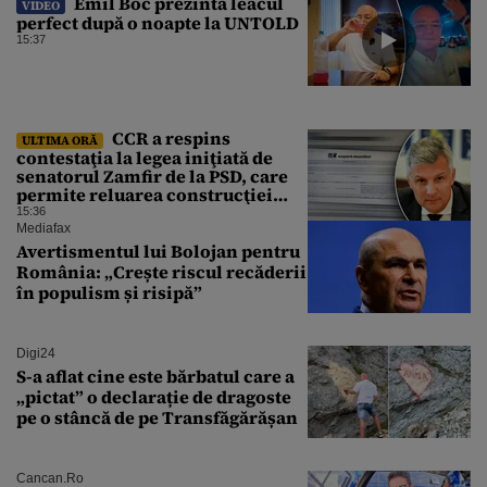
Emil Boc prezintă leacul
VIDEO
perfect după o noapte la UNTOLD
15:37
CCR a respins
ULTIMA ORĂ
contestaţia la legea iniţiată de
senatorul Zamfir de la PSD, care
permite reluarea construcţiei
hidrocentralelor din zonele
15:36
protejate
Mediafax
Avertismentul lui Bolojan pentru
România: „Crește riscul recăderii
în populism și risipă”
Digi24
S-a aflat cine este bărbatul care a
„pictat” o declarație de dragoste
pe o stâncă de pe Transfăgărășan
Cancan.ro