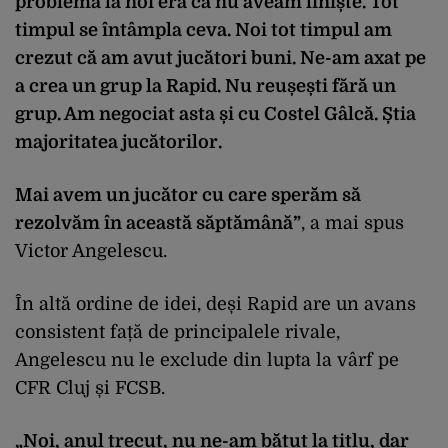
problema la noi era că nu aveam liniște. Tot
timpul se întâmpla ceva. Noi tot timpul am
crezut că am avut jucători buni. Ne-am axat pe
a crea un grup la Rapid. Nu reușești fără un
grup. Am negociat asta și cu Costel Gâlcă. Știa
majoritatea jucătorilor.
Mai avem un jucător cu care sperăm să
rezolvăm în această săptămână”
, a mai spus
Victor Angelescu.
În altă ordine de idei, deși Rapid are un avans
consistent față de principalele rivale,
Angelescu nu le exclude din lupta la vârf pe
CFR Cluj și FCSB.
„Noi, anul trecut, nu ne-am bătut la titlu, dar