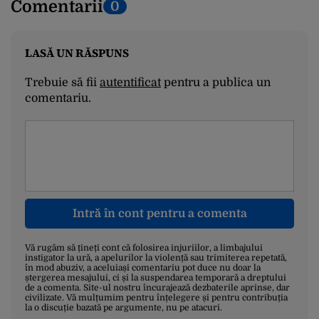
Comentarii
0
LASĂ UN RĂSPUNS
Trebuie să fii
autentificat
pentru a publica un
comentariu.
Intră în cont pentru a comenta
Vă rugăm să țineți cont că folosirea injuriilor, a limbajului
instigator la ură, a apelurilor la violență sau trimiterea repetată,
în mod abuziv, a aceluiași comentariu pot duce nu doar la
ștergerea mesajului, ci și la suspendarea temporară a dreptului
de a comenta. Site-ul nostru încurajează dezbaterile aprinse, dar
civilizate. Vă mulțumim pentru înțelegere și pentru contribuția
la o discuție bazată pe argumente, nu pe atacuri.