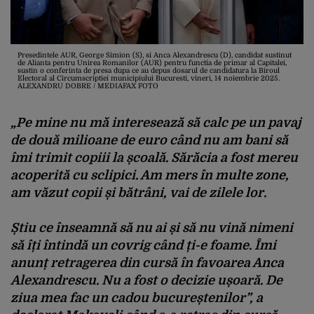
Presedintele AUR, George Simion (S), si Anca Alexandrescu (D), candidat sustinut
de Alianta pentru Unirea Romanilor (AUR) pentru functia de primar al Capitalei,
sustin o conferinta de presa dupa ce au depus dosarul de candidatura la Biroul
Electoral al Circumscriptiei municipiului Bucuresti, vineri, 14 noiembrie 2025.
ALEXANDRU DOBRE / MEDIAFAX FOTO
„Pe mine nu mă interesează să calc pe un pavaj
de două milioane de euro când nu am bani să
îmi trimit copiii la școală. Sărăcia a fost mereu
acoperită cu sclipici. Am mers în multe zone,
am văzut copii și bătrâni, vai de zilele lor.
Știu ce înseamnă să nu ai și să nu vină nimeni
să îți întindă un covrig când ți-e foame.
Îmi
anunț retragerea din cursă în favoarea Anca
Alexandrescu. Nu a fost o decizie ușoară. De
ziua mea fac un cadou bucureștenilor”, a