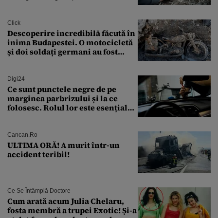
Click
Descoperire incredibilă făcută în
inima Budapestei. O motocicletă
și doi soldați germani au fost
găsiți în Dunăre
Digi24
Ce sunt punctele negre de pe
marginea parbrizului și la ce
folosesc. Rolul lor este esențial
pentru siguranța mașinii
Cancan.ro
ULTIMA ORĂ! A murit într-un
accident teribil!
Ce Se Întâmplă Doctore
Cum arată acum Julia Chelaru,
fosta membră a trupei Exotic! Și-a