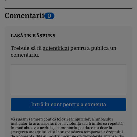
Comentarii
0
LASĂ UN RĂSPUNS
Trebuie să fii
autentificat
pentru a publica un
comentariu.
Intră în cont pentru a comenta
Vă rugăm să țineți cont că folosirea injuriilor, a limbajului
instigator la ură, a apelurilor la violență sau trimiterea repetată,
în mod abuziv, a aceluiași comentariu pot duce nu doar la
ștergerea mesajului, ci și la suspendarea temporară a dreptului
de a comenta. Site-ul nostru încurajează dezbaterile aprinse, dar