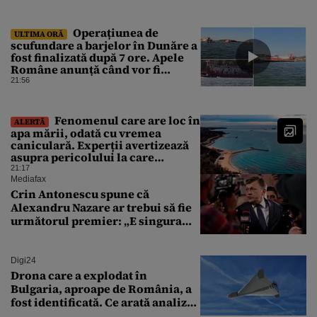
energiei nu s-a auzit la Cluj, în
orașul condus de colegul de
partid, Emil Boc
Operațiunea de
ULTIMA ORĂ
scufundare a barjelor în Dunăre a
fost finalizată după 7 ore. Apele
Române anunță când vor fi
simțite efectele
21:56
Fenomenul care are loc în
ALERTĂ
apa mării, odată cu vremea
caniculară. Experții avertizează
asupra pericolului la care
oamenii pot fi expuși
21:17
Mediafax
Crin Antonescu spune că
Alexandru Nazare ar trebui să fie
următorul premier: „E singura
soluție”
Digi24
Drona care a explodat în
Bulgaria, aproape de România, a
fost identificată. Ce arată analiza
preliminară a epavei