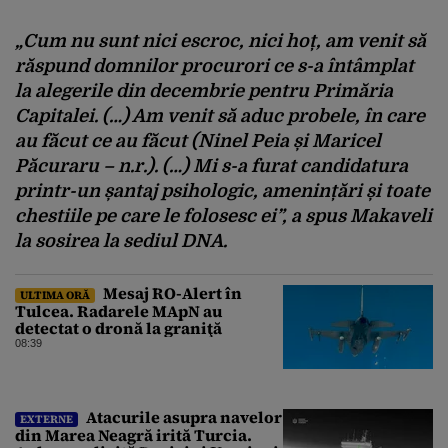
„Cum nu sunt nici escroc, nici hoț, am venit să
răspund domnilor procurori ce s-a întâmplat
la alegerile din decembrie pentru Primăria
Capitalei. (…) Am venit să aduc probele, în care
au făcut ce au făcut (Ninel Peia și Maricel
Păcuraru – n.r.). (…) Mi s-a furat candidatura
printr-un șantaj psihologic, amenințări și toate
chestiile pe care le folosesc ei”, a spus Makaveli
la sosirea la sediul DNA.
Mesaj RO-Alert în
ULTIMA ORĂ
Tulcea. Radarele MApN au
detectat o dronă la graniţă
08:39
Atacurile asupra navelor
EXTERNE
din Marea Neagră irită Turcia.