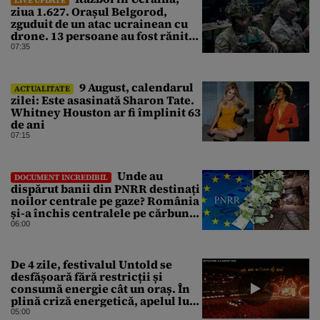
ziua 1.627. Orașul Belgorod,
zguduit de un atac ucrainean cu
drone. 13 persoane au fost rănite
și mai multe clădiri, incendiate
07:35
9 August, calendarul
ACTUALITATE
zilei: Este asasinată Sharon Tate.
Whitney Houston ar fi împlinit 63
de ani
07:15
Unde au
DOCUMENT INCREDIBIL
dispărut banii din PNRR destinați
noilor centrale pe gaze? România
și-a închis centralele pe cărbune
în ritm galopant, dar nu a pus
06:00
nimic în loc. 20 milioane de euro
s-au dus pe apa sâmbetei
De 4 zile, festivalul Untold se
desfășoară fără restricții și
consumă energie cât un oraș. În
plină criză energetică, apelul lui
Bolojan de economisire a
05:00