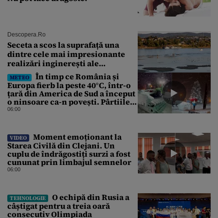
Descopera.ro
Seceta a scos la suprafață una
dintre cele mai impresionante
realizări inginerești ale
Imperiului Roman
În timp ce România și
METEO
Europa fierb la peste 40°C, într-o
țară din America de Sud a început
o ninsoare ca-n povești. Pârtiile
s-au umplut de schiori
06:00
Moment emoționant la
VIDEO
Starea Civilă din Clejani. Un
cuplu de îndrăgostiți surzi a fost
cununat prin limbajul semnelor
06:00
O echipă din Rusia a
TEHNOLOGIE
câștigat pentru a treia oară
consecutiv Olimpiada