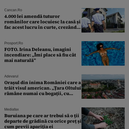
Cancan.ro
4.000 lei amendă tuturor
românilor care locuiesc la casă și
fac acest lucru în curte, crezând
că nu îi vede nimeni
Prosport.ro
FOTO. Irina Deleanu, imagini
incendiare: „Îmi place să fiu cât
mai naturală”
Adevarul
Orașul din inima României care a
trăit visul american. „Țara Oltului
rămâne numai cu bogații, cu
babele, cu moșnegii și cu
sărăntocii”
Mediafax
Buruiana pe care ar trebui să o ții
departe de grădină cu orice preț și
cum previi apariția ei