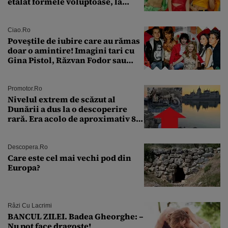
etalat formele voluptoase, la
aproape 50 de ani
Ciao.ro
Poveştile de iubire care au rămas
doar o amintire! Imagini tari cu
Gina Pistol, Răzvan Fodor sau
Andra Măruţă şi foştii parteneri
Promotor.ro
Nivelul extrem de scăzut al
Dunării a dus la o descoperire
rară. Era acolo de aproximativ 80
de ani
Descopera.ro
Care este cel mai vechi pod din
Europa?
Râzi Cu Lacrimi
BANCUL ZILEI. Badea Gheorghe: –
Nu pot face dragoste!