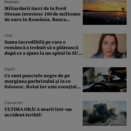
Mediafax
Miliardarii turci de la Ford
Otosan investesc 100 de milioane
de euro în România. Banca
Transilvania le acordă o
finanțare uriașă
Click
Suma incredibilă pe care o
româncă a trebuit să o plătească
după ce a ajuns la un spital în SUA:
„Asta este America”
Digi24
Ce sunt punctele negre de pe
marginea parbrizului și la ce
folosesc. Rolul lor este esențial
pentru siguranța mașinii
Cancan.ro
ULTIMA ORĂ! A murit într-un
accident teribil!