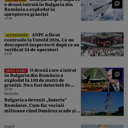
o dronă intrată în Bulgaria din
România a explodat în
apropierea graniței
14:46
ANPC a făcut
ACTUALITATE
controale la Untold 2026. Ce au
descoperit inspectorii după ce au
verificat 54 de operatori
14:29
O dronă care a intrat
NEWS ALERT
în Bulgaria din România a
explodat la 100 de metri de
graniță. Nu a fost detectată de
radare. Reacția MApN
14:08
Mediafax
Bulgaria a devenit „bateria”
României. Cum fac vecinii
milioane când Dunărea scade și
Cernavodă produce puțin
Digi24