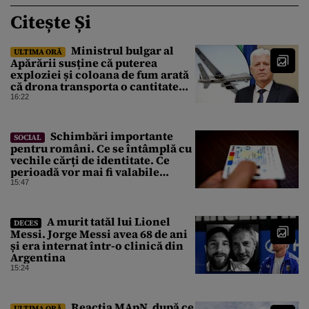
Citește Și
Ministrul bulgar al
ULTIMA ORĂ
Apărării susține că puterea
exploziei și coloana de fum arată
că drona transporta o cantitate
semnificativă de exploziv
16:22
Schimbări importante
SOCIAL
pentru români. Ce se întâmplă cu
vechile cărți de identitate. Ce
perioadă vor mai fi valabile
buletinele clasice
15:47
A murit tatăl lui Lionel
DECES
Messi. Jorge Messi avea 68 de ani
și era internat într-o clinică din
Argentina
15:24
Reacția MApN, după ce
ULTIMA ORĂ