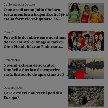
Ce Se Întâmplă Doctore
Cum arată acum Julia Chelaru,
fosta membră a trupei Exotic! Și-a
etalat formele voluptoase, la
aproape 50 de ani
Ciao.ro
Poveştile de iubire care au rămas
doar o amintire! Imagini tari cu
Gina Pistol, Răzvan Fodor sau
Andra Măruţă şi foştii parteneri
Promotor.ro
Nivelul extrem de scăzut al
Dunării a dus la o descoperire
rară. Era acolo de aproximativ 80
de ani
Descopera.ro
Care este cel mai vechi pod din
Europa?