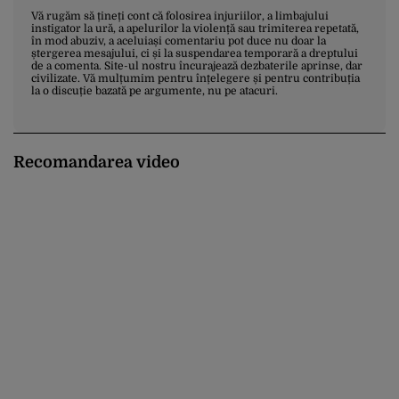
Vă rugăm să țineți cont că folosirea injuriilor, a limbajului
instigator la ură, a apelurilor la violență sau trimiterea repetată,
în mod abuziv, a aceluiași comentariu pot duce nu doar la
ștergerea mesajului, ci și la suspendarea temporară a dreptului
de a comenta. Site-ul nostru încurajează dezbaterile aprinse, dar
civilizate. Vă mulțumim pentru înțelegere și pentru contribuția
la o discuție bazată pe argumente, nu pe atacuri.
Recomandarea video