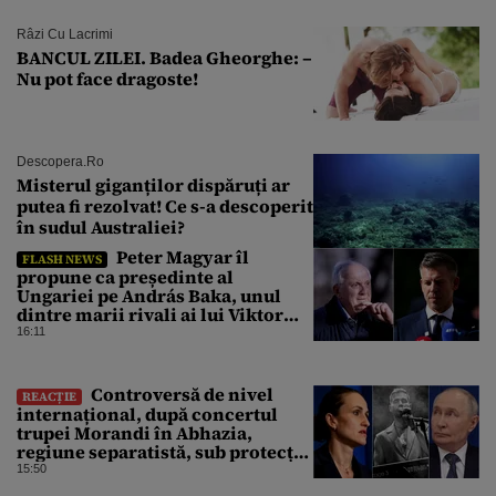
Râzi Cu Lacrimi
BANCUL ZILEI. Badea Gheorghe: –
Nu pot face dragoste!
Descopera.ro
Misterul giganților dispăruți ar
putea fi rezolvat! Ce s-a descoperit
în sudul Australiei?
Peter Magyar îl
FLASH NEWS
propune ca președinte al
Ungariei pe András Baka, unul
dintre marii rivali ai lui Viktor
Orbán
16:11
Controversă de nivel
REACȚIE
internațional, după concertul
trupei Morandi în Abhazia,
regiune separatistă, sub protecția
Rusiei
15:50