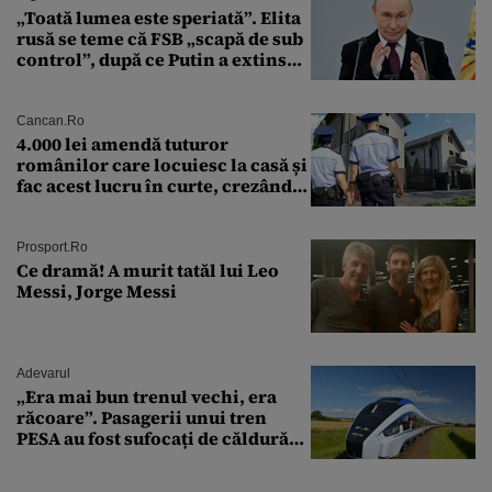
„Toată lumea este speriată”. Elita
rusă se teme că FSB „scapă de sub
control”, după ce Putin a extins
puterea serviciului
Cancan.ro
4.000 lei amendă tuturor
românilor care locuiesc la casă și
fac acest lucru în curte, crezând
că nu îi vede nimeni
Prosport.ro
Ce dramă! A murit tatăl lui Leo
Messi, Jorge Messi
Adevarul
„Era mai bun trenul vechi, era
răcoare”. Pasagerii unui tren
PESA au fost sufocați de căldură
pe ruta București-Constanța