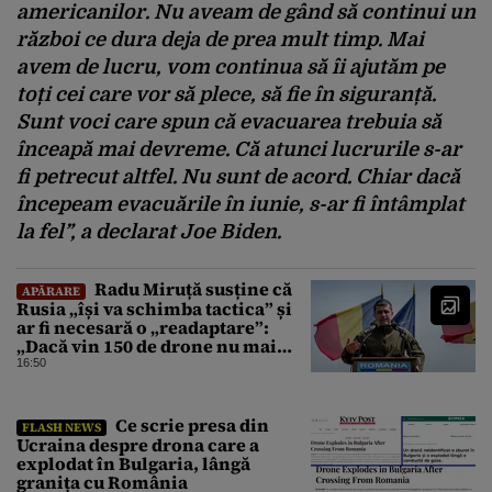
americanilor. Nu aveam de gând să continui un
război ce dura deja de prea mult timp. Mai
avem de lucru, vom continua să îi ajutăm pe
toți cei care vor să plece, să fie în siguranță.
Sunt voci care spun că evacuarea trebuia să
înceapă mai devreme. Că atunci lucrurile s-ar
fi petrecut altfel. Nu sunt de acord. Chiar dacă
începeam evacuările în iunie, s-ar fi întâmplat
la fel”, a declarat Joe Biden.
Radu Miruță susține că
APĂRARE
Rusia „își va schimba tactica” și
ar fi necesară o „readaptare”:
„Dacă vin 150 de drone nu mai
suntem pe timp de pace”
16:50
Ce scrie presa din
FLASH NEWS
Ucraina despre drona care a
explodat în Bulgaria, lângă
granița cu România