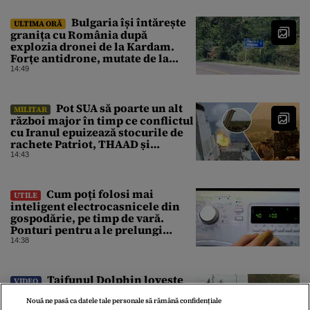
Bulgaria își întărește
ULTIMA ORĂ
granița cu România după
explozia dronei de la Kardam.
Forțe antidrone, mutate de la
frontiera cu Turcia
14:49
Pot SUA să poarte un alt
MILITAR
război major în timp ce conflictul
cu Iranul epuizează stocurile de
rachete Patriot, THAAD și
Tomahawk?
14:43
Cum poți folosi mai
UTILE
inteligent electrocasnicele din
gospodărie, pe timp de vară.
Ponturi pentru a le prelungi
durata de viață
14:38
Taifunul Dolphin lovește
VIDEO
Japonia și se îndreaptă spre
China. Zeci de mii de clădiri au
Nouă ne pasă ca datele tale personale să rămână confidențiale