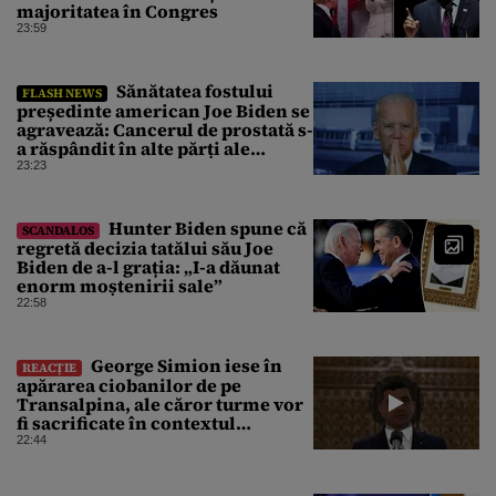
majoritatea în Congres
23:59
Sănătatea fostului
FLASH NEWS
președinte american Joe Biden se
agravează: Cancerul de prostată s-
a răspândit în alte părți ale
corpului
23:23
Hunter Biden spune că
SCANDALOS
regretă decizia tatălui său Joe
Biden de a-l grația: „I-a dăunat
enorm moștenirii sale”
22:58
George Simion iese în
REACȚIE
apărarea ciobanilor de pe
Transalpina, ale căror turme vor
fi sacrificate în contextul
focarului de variolă ovină
22:44