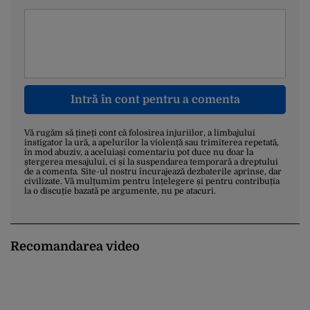
Intră în cont pentru a comenta
Vă rugăm să țineți cont că folosirea injuriilor, a limbajului
instigator la ură, a apelurilor la violență sau trimiterea repetată,
în mod abuziv, a aceluiași comentariu pot duce nu doar la
ștergerea mesajului, ci și la suspendarea temporară a dreptului
de a comenta. Site-ul nostru încurajează dezbaterile aprinse, dar
civilizate. Vă mulțumim pentru înțelegere și pentru contribuția
la o discuție bazată pe argumente, nu pe atacuri.
Recomandarea video