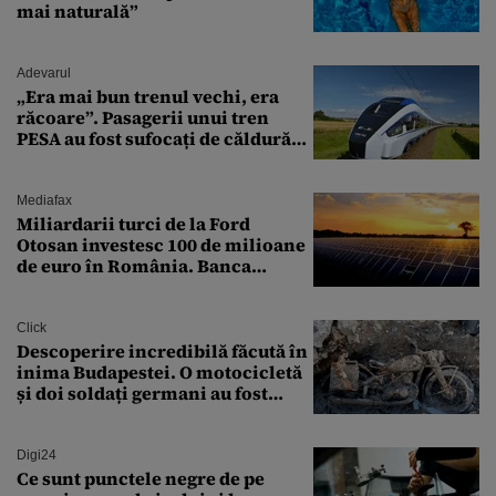
mai naturală”
Adevarul
„Era mai bun trenul vechi, era
răcoare”. Pasagerii unui tren
PESA au fost sufocați de căldură
pe ruta București-Constanța
Mediafax
Miliardarii turci de la Ford
Otosan investesc 100 de milioane
de euro în România. Banca
Transilvania le acordă o
finanțare uriașă
Click
Descoperire incredibilă făcută în
inima Budapestei. O motocicletă
și doi soldați germani au fost
găsiți în Dunăre
Digi24
Ce sunt punctele negre de pe