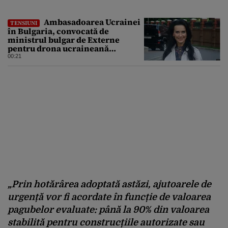
Ambasadoarea Ucrainei
TENSIUNI
în Bulgaria, convocată de
ministrul bulgar de Externe
pentru drona ucraineană
prăbușită în apropierea
00:21
infrastructurii critice
„Prin hotărârea adoptată astăzi, ajutoarele de
urgență vor fi acordate în funcție de valoarea
pagubelor evaluate: până la 90% din valoarea
stabilită pentru construcțiile autorizate sau