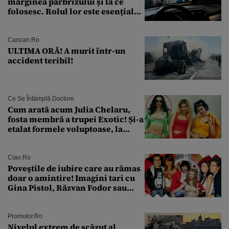
marginea parbrizului și la ce
folosesc. Rolul lor este esențial
pentru siguranța mașinii
Cancan.ro
ULTIMA ORĂ! A murit într-un
accident teribil!
Ce Se Întâmplă Doctore
Cum arată acum Julia Chelaru,
fosta membră a trupei Exotic! Și-a
etalat formele voluptoase, la
aproape 50 de ani
Ciao.ro
Poveştile de iubire care au rămas
doar o amintire! Imagini tari cu
Gina Pistol, Răzvan Fodor sau
Andra Măruţă şi foştii parteneri
Promotor.ro
Nivelul extrem de scăzut al