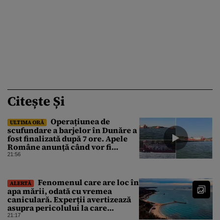
Citește Și
Operațiunea de
ULTIMA ORĂ
scufundare a barjelor în Dunăre a
fost finalizată după 7 ore. Apele
Române anunță când vor fi
simțite efectele
21:56
Fenomenul care are loc în
ALERTĂ
apa mării, odată cu vremea
caniculară. Experții avertizează
asupra pericolului la care
oamenii pot fi expuși
21:17