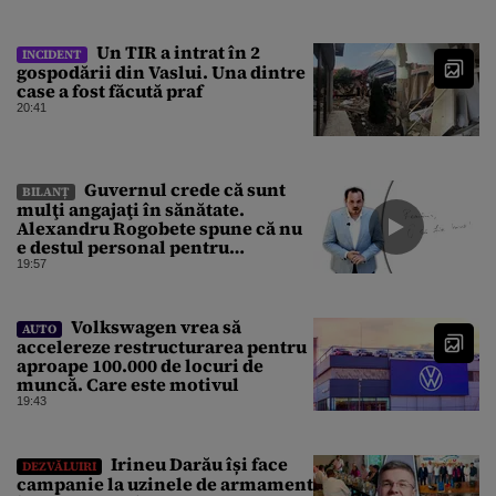
Un TIR a intrat în 2
INCIDENT
gospodării din Vaslui. Una dintre
case a fost făcută praf
20:41
Guvernul crede că sunt
BILANȚ
mulţi angajaţi în sănătate.
Alexandru Rogobete spune că nu
e destul personal pentru
combaterea infecţiilor
19:57
nosocomiale
Volkswagen vrea să
AUTO
accelereze restructurarea pentru
aproape 100.000 de locuri de
muncă. Care este motivul
19:43
Irineu Darău își face
DEZVĂLUIRI
campanie la uzinele de armament