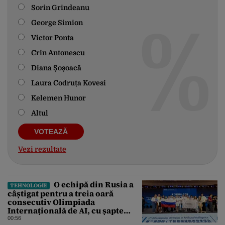
Sorin Grindeanu
George Simion
Victor Ponta
Crin Antonescu
Diana Șoșoacă
Laura Codruța Kovesi
Kelemen Hunor
Altul
Vezi rezultate
O echipă din Rusia a
TEHNOLOGIE
câștigat pentru a treia oară
consecutiv Olimpiada
Internațională de AI, cu șapte
medalii din aur și una de bronz
00:56