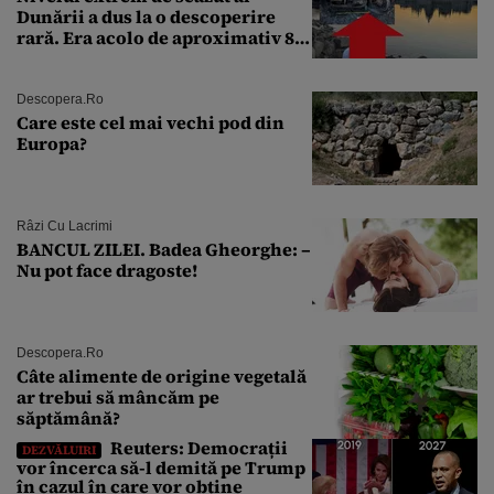
Dunării a dus la o descoperire
rară. Era acolo de aproximativ 80
de ani
Descopera.ro
Care este cel mai vechi pod din
Europa?
Râzi Cu Lacrimi
BANCUL ZILEI. Badea Gheorghe: –
Nu pot face dragoste!
Descopera.ro
Câte alimente de origine vegetală
ar trebui să mâncăm pe
săptămână?
Reuters: Democrații
DEZVĂLUIRI
vor încerca să-l demită pe Trump
în cazul în care vor obține