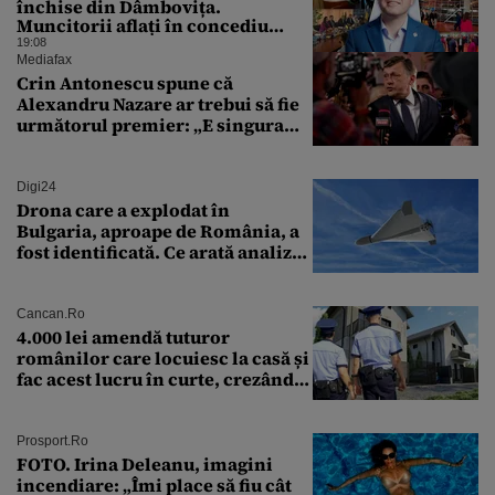
închise din Dâmbovița.
Muncitorii aflați în concediu
forțat din cauza lipsei comenzilor
19:08
au fost chemați de acasă pentru a
Mediafax
da mâna cu Ministrul Economiei
Crin Antonescu spune că
Alexandru Nazare ar trebui să fie
următorul premier: „E singura
soluție”
Digi24
Drona care a explodat în
Bulgaria, aproape de România, a
fost identificată. Ce arată analiza
preliminară a epavei
Cancan.ro
4.000 lei amendă tuturor
românilor care locuiesc la casă și
fac acest lucru în curte, crezând
că nu îi vede nimeni
Prosport.ro
FOTO. Irina Deleanu, imagini
incendiare: „Îmi place să fiu cât