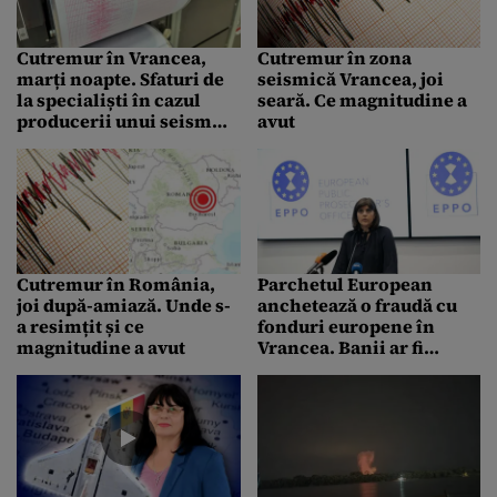
Cutremur în Vrancea,
Cutremur în zona
marți noapte. Sfaturi de
seismică Vrancea, joi
la specialiști în cazul
seară. Ce magnitudine a
producerii unui seism
avut
puternic
Cutremur în România,
Parchetul European
joi după-amiază. Unde s-
anchetează o fraudă cu
a resimțit și ce
fonduri europene în
magnitudine a avut
Vrancea. Banii ar fi
trebuit să meargă către
tinerii defavorizați