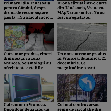
Primarul din Tănăsoaia,
Dronă căzută într-o curte
pentru Gândul, despre
din Tănăsoaia, Vrancea.
drona de recunoaştere
MApN transmite: „Nu au
găsită: „Nu a făcut nicio
fost înregistrate
gaură, nicio explozie. Era
pătrunderi neautorizate
făcută bucăţi-bucăţi”
în spațiul aerian
național”
Cutremur produs, vineri
Un nou cutremur produs
dimineață, în zona
în Vrancea, duminică, 21
Vrancea. Seismologii au
decembrie. Ce
oferit toate detaliile
magnitudine a avut
Cutremur în Vrancea.
Cel mai controversat
După doar două zile, un
semn de circulație din