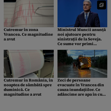
Cutremur în zona
Ministrul Muncii anunță
Vrancea. Ce magnitudine
noi ajutoare pentru
a avut
sinistrații de la Soveja.
Ce sume vor primi
victimele incendiului
care a distrus 32 de case
Cutremur în România, în
Zeci de persoane
noaptea de sâmbătă spre
evacuate în Vrancea din
duminică. Ce
cauza inundațiilor. Ce
magnitudine a avut
adâncime are apa în curți
și în case