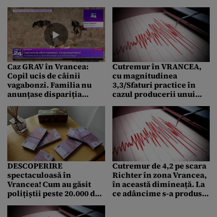
o oră. Mișcările seismice
kilogram se vinde și cu
s-au simțit și în București
100.000 de lei
Caz GRAV în Vrancea:
Cutremur în VRANCEA,
Copil ucis de câinii
cu magnitudinea
vagabonzi. Familia nu
3,3/Sfaturi practice în
anunțase dispariția
cazul producerii unui
copilului
seism de mare
intensitate
DESCOPERIRE
Cutremur de 4,2 pe scara
spectaculoasă în
Richter în zona Vrancea,
Vrancea! Cum au găsit
în această dimineață. La
polițiștii peste 20.000 de
ce adâncime s-a produs
bancnote false / Trei
seismul
dosare penale deschise