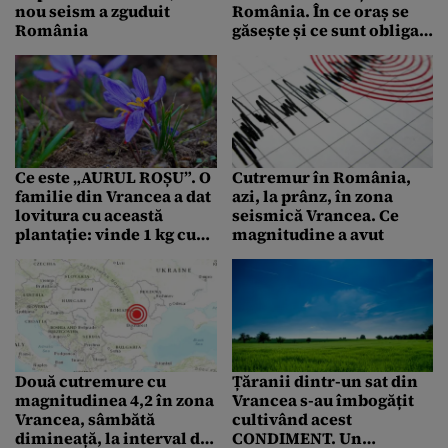
nou seism a zguduit
România. În ce oraș se
România
găsește și ce sunt obligați
să facă șoferii
Ce este „AURUL ROȘU”. O
Cutremur în România,
familie din Vrancea a dat
azi, la prânz, în zona
lovitura cu această
seismică Vrancea. Ce
plantație: vinde 1 kg cu
magnitudine a avut
peste 150.000 de lei
Două cutremure cu
Țăranii dintr-un sat din
magnitudinea 4,2 în zona
Vrancea s-au îmbogățit
Vrancea, sâmbătă
cultivând acest
dimineață, la interval de
CONDIMENT. Un