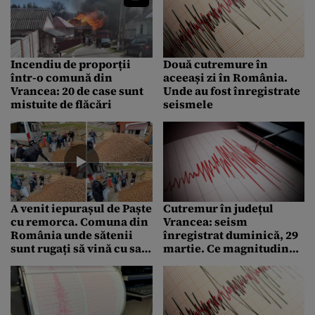
nenorocire”
Incendiu de proporții
Două cutremure în
într-o comună din
aceeași zi în România.
Vrancea: 20 de case sunt
Unde au fost înregistrate
mistuite de flăcări
seismele
A venit iepurașul de Paște
Cutremur în județul
cu remorca. Comuna din
Vrancea: seism
România unde sătenii
înregistrat duminică, 29
sunt rugați să vină cu saci
martie. Ce magnitudine a
și găleți la primărie
avut