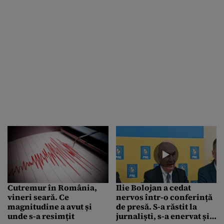
Cutremur în România,
Ilie Bolojan a cedat
vineri seară. Ce
nervos într-o conferință
magnitudine a avut și
de presă. S-a răstit la
unde s-a resimțit
jurnaliști, s-a enervat și