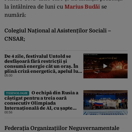
la întâlnirea de luni cu
Marius Budăi
se
numără:
Colegiul Național al Asistenților Sociali –
CNSAR;
De 4 zile, festivalul Untold se
desfășoară fără restricții și
consumă energie cât un oraș. În
plină criză energetică, apelul lui
Bolojan de economisire a
05:00
energiei nu s-a auzit la Cluj, în
orașul condus de colegul de
partid, Emil Boc
O echipă din Rusia a
TEHNOLOGIE
câștigat pentru a treia oară
consecutiv Olimpiada
Internațională de AI, cu șapte
medalii din aur și una de bronz
00:56
Federația Organizațiilor Neguvernamentale