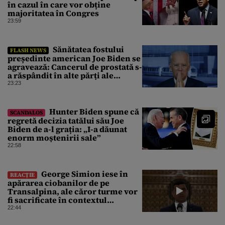
în cazul în care vor obține
majoritatea în Congres
23:59
Sănătatea fostului
FLASH NEWS
președinte american Joe Biden se
agravează: Cancerul de prostată s-
a răspândit în alte părți ale
corpului
23:23
Hunter Biden spune că
SCANDALOS
regretă decizia tatălui său Joe
Biden de a-l grația: „I-a dăunat
enorm moștenirii sale”
22:58
George Simion iese în
REACȚIE
apărarea ciobanilor de pe
Transalpina, ale căror turme vor
fi sacrificate în contextul
focarului de variolă ovină
22:44