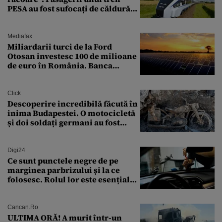
PESA au fost sufocați de căldură
pe ruta București-Constanța
Mediafax
Miliardarii turci de la Ford
Otosan investesc 100 de milioane
de euro în România. Banca
Transilvania le acordă o
finanțare uriașă
Click
Descoperire incredibilă făcută în
inima Budapestei. O motocicletă
și doi soldați germani au fost
găsiți în Dunăre
Digi24
Ce sunt punctele negre de pe
marginea parbrizului și la ce
folosesc. Rolul lor este esențial
pentru siguranța mașinii
Cancan.ro
ULTIMA ORĂ! A murit într-un