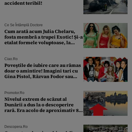
accident teribil!
Ce Se Întâmplă Doctore
Cum arată acum Julia Chelaru,
fosta membră a trupei Exotic! Și-a
etalat formele voluptoase, la
aproape 50 de ani
Ciao.ro
Poveştile de iubire care au rămas
doar o amintire! Imagini tari cu
Gina Pistol, Răzvan Fodor sau
Andra Măruţă şi foştii parteneri
Promotor.ro
Nivelul extrem de scăzut al
Dunării a dus la o descoperire
rară. Era acolo de aproximativ 80
de ani
Descopera.ro