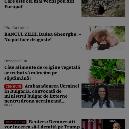
Care este cel mai vechi pod din
Europa?
Râzi Cu Lacrimi
BANCUL ZILEI. Badea Gheorghe: –
Nu pot face dragoste!
Descopera.ro
Câte alimente de origine vegetală
ar trebui să mâncăm pe
săptămână?
Ambasadoarea Ucrainei
TENSIUNI
în Bulgaria, convocată de
ministrul bulgar de Externe
pentru drona ucraineană
prăbușită în apropierea
00:21
infrastructurii critice
Reuters: Democrații
DEZVĂLUIRI
vor încerca să-l demită pe Trump