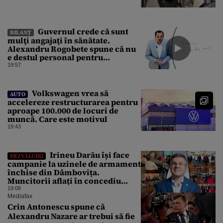
Guvernul crede că sunt
BILANȚ
mulţi angajaţi în sănătate.
Alexandru Rogobete spune că nu
e destul personal pentru
combaterea infecţiilor
19:57
nosocomiale
Volkswagen vrea să
AUTO
accelereze restructurarea pentru
aproape 100.000 de locuri de
muncă. Care este motivul
19:43
Irineu Darău își face
DEZVĂLUIRI
campanie la uzinele de armament
închise din Dâmbovița.
Muncitorii aflați în concediu
forțat din cauza lipsei comenzilor
19:08
au fost chemați de acasă pentru a
Mediafax
da mâna cu Ministrul Economiei
Crin Antonescu spune că
Alexandru Nazare ar trebui să fie