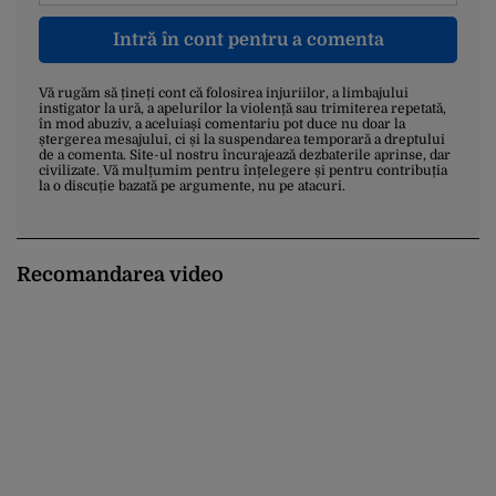
Intră în cont pentru a comenta
Vă rugăm să țineți cont că folosirea injuriilor, a limbajului
instigator la ură, a apelurilor la violență sau trimiterea repetată,
în mod abuziv, a aceluiași comentariu pot duce nu doar la
ștergerea mesajului, ci și la suspendarea temporară a dreptului
de a comenta. Site-ul nostru încurajează dezbaterile aprinse, dar
civilizate. Vă mulțumim pentru înțelegere și pentru contribuția
la o discuție bazată pe argumente, nu pe atacuri.
Recomandarea video