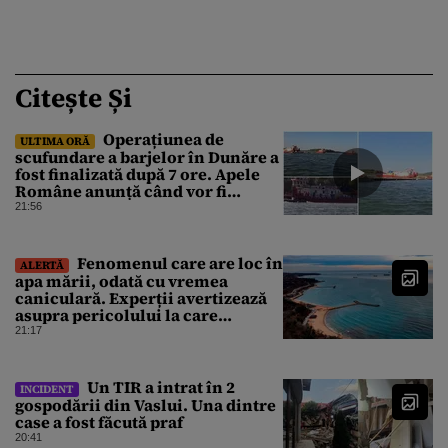
Citește Și
Operațiunea de
ULTIMA ORĂ
scufundare a barjelor în Dunăre a
fost finalizată după 7 ore. Apele
Române anunță când vor fi
simțite efectele
21:56
Fenomenul care are loc în
ALERTĂ
apa mării, odată cu vremea
caniculară. Experții avertizează
asupra pericolului la care
oamenii pot fi expuși
21:17
Un TIR a intrat în 2
INCIDENT
gospodării din Vaslui. Una dintre
case a fost făcută praf
20:41