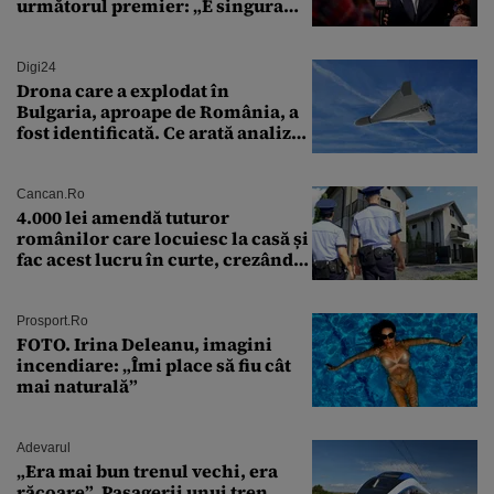
următorul premier: „E singura
soluție”
Digi24
Drona care a explodat în
Bulgaria, aproape de România, a
fost identificată. Ce arată analiza
preliminară a epavei
Cancan.ro
4.000 lei amendă tuturor
românilor care locuiesc la casă și
fac acest lucru în curte, crezând
că nu îi vede nimeni
Prosport.ro
FOTO. Irina Deleanu, imagini
incendiare: „Îmi place să fiu cât
mai naturală”
Adevarul
„Era mai bun trenul vechi, era
răcoare”. Pasagerii unui tren