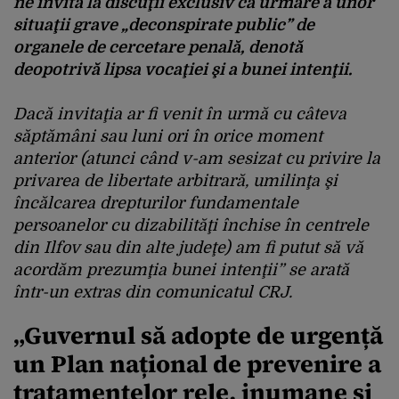
ne invita la discuţii exclusiv ca urmare a unor
situaţii grave „deconspirate public” de
organele de cercetare penală, denotă
deopotrivă lipsa vocaţiei şi a bunei intenţii.
Dacă invitaţia ar fi venit în urmă cu câteva
săptămâni sau luni ori în orice moment
anterior (atunci când v-am sesizat cu privire la
privarea de libertate arbitrară, umilinţa şi
încălcarea drepturilor fundamentale
persoanelor cu dizabilităţi închise în centrele
din Ilfov sau din alte judeţe) am fi putut să vă
acordăm prezumţia bunei intenţii” se arată
într-un extras din comunicatul CRJ.
„Guvernul să adopte de urgență
un Plan național de prevenire a
tratamentelor rele, inumane și