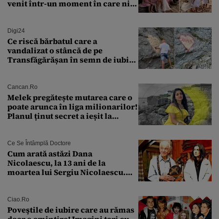
venit într-un moment în care nici
măcar nu mai discutam”
Digi24
Ce riscă bărbatul care a
vandalizat o stâncă de pe
Transfăgărășan în semn de iubire
față de „Anna”
Cancan.ro
Melek pregătește mutarea care o
poate arunca în liga milionarilor!
Planul ținut secret a ieșit la
lumină
Ce Se Întâmplă Doctore
Cum arată astăzi Dana
Nicolaescu, la 13 ani de la
moartea lui Sergiu Nicolaescu.
Transformarea care i-a surprins
pe toți
Ciao.ro
Poveştile de iubire care au rămas
doar o amintire! Imagini tari cu