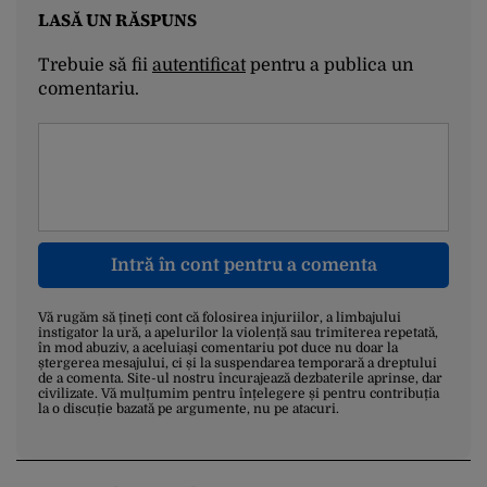
LASĂ UN RĂSPUNS
Trebuie să fii
autentificat
pentru a publica un
comentariu.
Intră în cont pentru a comenta
Vă rugăm să țineți cont că folosirea injuriilor, a limbajului
instigator la ură, a apelurilor la violență sau trimiterea repetată,
în mod abuziv, a aceluiași comentariu pot duce nu doar la
ștergerea mesajului, ci și la suspendarea temporară a dreptului
de a comenta. Site-ul nostru încurajează dezbaterile aprinse, dar
civilizate. Vă mulțumim pentru înțelegere și pentru contribuția
la o discuție bazată pe argumente, nu pe atacuri.