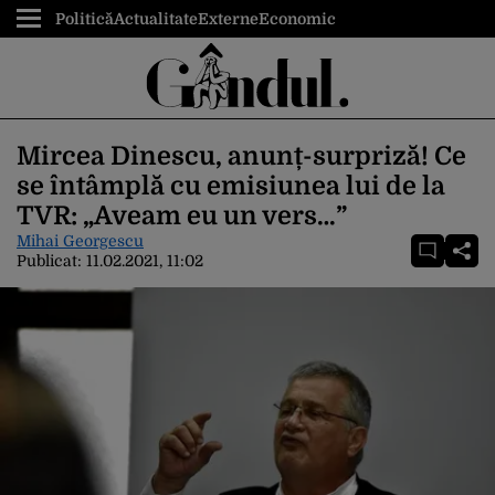
Politică
Actualitate
Externe
Economic
Mircea Dinescu, anunț-surpriză! Ce
se întâmplă cu emisiunea lui de la
TVR: „Aveam eu un vers…”
Mihai Georgescu
Publicat:
11.02.2021, 11:02