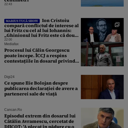
22:43
Ion Cristoiu
MARIUS TUCĂ SHOW
compară conflictul de interese al
lui Fritz cu cel al lui Iohannis:
„Ghinionul lui Fritz este că două
instanțe l-au declarat
22:00
incompatibil”
Mediafax
Procesul lui Călin Georgescu
poate începe. ÎCCJ a respins
contestațiile în dosarul privind
lovitura de stat
Digi24
Ce spune Ilie Bolojan despre
publicarea declarației de avere a
partenerei sale de viață
Cancan.ro
Episodul extrem din dosarul lui
Cătălin Avramescu, cercetat de
DIICOT: 'A plecat în pădure cu o