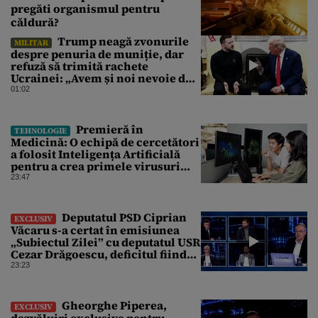
pregăti organismul pentru
căldură?
Trump neagă zvonurile
MILITAR
despre penuria de muniție, dar
refuză să trimită rachete
Ucrainei: „Avem și noi nevoie de
rachete”
01:02
Premieră în
TEHNOLOGIE
Medicină: O echipă de cercetători
a folosit Inteligența Artificială
pentru a crea primele virusuri
sintetice la tratarea de E.coli
23:47
Deputatul PSD Ciprian
EXCLUSIV
Văcaru s-a certat în emisiunea
„Subiectul Zilei” cu deputatul USR
Cezar Drăgoescu, deficitul fiind
motivul scandalului
23:23
Gheorghe Piperea,
EXCLUSIV
dezvăluiri exclusive pentru