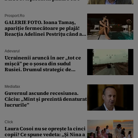
Prosport.ro
GALERIE FOTO. Ioana Tamaş,
apariție fermecătoare pe plajă!
Reacția Adelinei Pestrițu când a
văzut-o
Adevarul
Ucrainenii aruncă în aer „tot ce
mișcă” pe o șosea din sudul
Rusiei. Drumul strategic de
aprovizionare către Crimeea este
controlat complet
Mediafax
Guvernul ascunde recesiunea.
Câciu: „Mint și prezintă denaturat
lucrurile”
Click
Laura Cosoi nu se oprește la cinci
copii? Ce spune vedeta: „Și Nina a