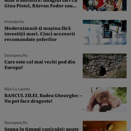
Gina Pistol, Răzvan Fodor sau
Andra Măruţă şi foştii parteneri
Promotor.ro
Modernizează-ți mașina fără
investiții mari. Cinci accesorii
recomandate șoferilor
Descopera.ro
Care este cel mai vechi pod din
Europa?
Râzi Cu Lacrimi
BANCUL ZILEI. Badea Gheorghe: –
Nu pot face dragoste!
Descopera.ro
Sauna în timpul caniculei: poate