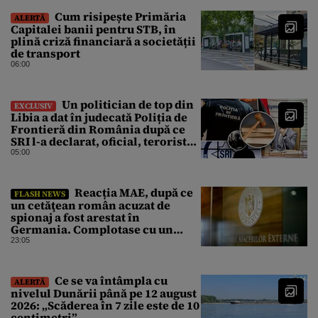
Cum risipește Primăria
ALERTĂ
Capitalei banii pentru STB, în
plină criză financiară a societății
de transport
06:00
Un politician de top din
EXCLUSIV
Libia a dat în judecată Poliția de
Frontieră din România după ce
SRI l-a declarat, oficial, terorist
ISIS
05:00
Reacția MAE, după ce
FLASH NEWS
un cetăţean român acuzat de
spionaj a fost arestat în
Germania. Complotase cu un
ucrainean ca să asasineze un
23:05
producător de drone
Ce se va întâmpla cu
ALERTĂ
nivelul Dunării până pe 12 august
2026: „Scăderea în 7 zile este de 10
centimetri”