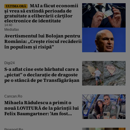
MAI a făcut economii
ULTIMA ORĂ
şi vrea să extindă perioada de
gratuitate a eliberării cărţilor
electronice de identitate
14:40
Mediafax
Avertismentul lui Bolojan pentru
România: „Crește riscul recăderii
în populism și risipă”
Digi24
S-a aflat cine este bărbatul care a
„pictat” o declarație de dragoste
pe o stâncă de pe Transfăgărășan
Cancan.ro
Mihaela Rădulescu a primit o
nouă LOVITURĂ de la părinții lui
Felix Baumgartner: 'Am fost
ȘTEARSĂ complet din
Prosport.ro