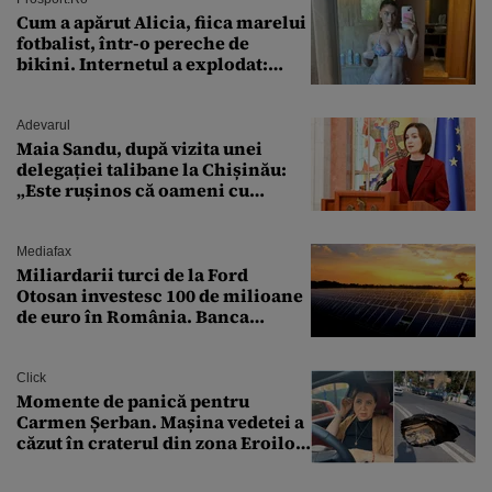
Cum a apărut Alicia, fiica marelui
fotbalist, într-o pereche de
bikini. Internetul a explodat:
„Zeiță superbă!”
Adevarul
Maia Sandu, după vizita unei
delegației talibane la Chișinău:
„Este rușinos că oameni cu
funcții înalte nu se
documentează”
Mediafax
Miliardarii turci de la Ford
Otosan investesc 100 de milioane
de euro în România. Banca
Transilvania le acordă o
finanțare uriașă
Click
Momente de panică pentru
Carmen Șerban. Mașina vedetei a
căzut în craterul din zona Eroilor:
„M-am speriat foarte tare”