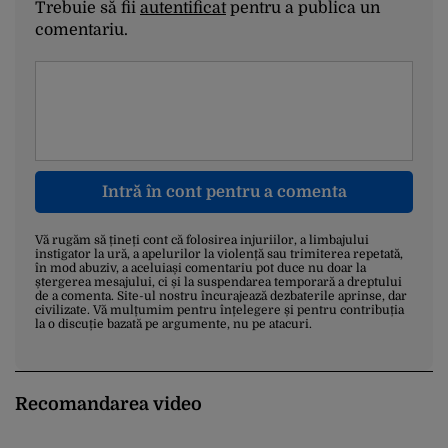
Trebuie să fii
autentificat
pentru a publica un
comentariu.
Intră în cont pentru a comenta
Vă rugăm să țineți cont că folosirea injuriilor, a limbajului
instigator la ură, a apelurilor la violență sau trimiterea repetată,
în mod abuziv, a aceluiași comentariu pot duce nu doar la
ștergerea mesajului, ci și la suspendarea temporară a dreptului
de a comenta. Site-ul nostru încurajează dezbaterile aprinse, dar
civilizate. Vă mulțumim pentru înțelegere și pentru contribuția
la o discuție bazată pe argumente, nu pe atacuri.
Recomandarea video