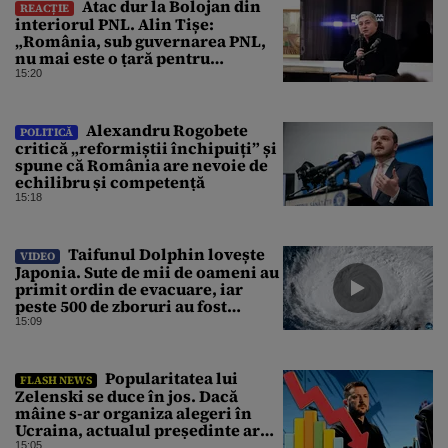
Atac dur la Bolojan din
REACȚIE
interiorul PNL. Alin Tișe:
„România, sub guvernarea PNL,
nu mai este o țară pentru
investitori”
15:20
Alexandru Rogobete
POLITICĂ
critică „reformiștii închipuiți” și
spune că România are nevoie de
echilibru și competență
15:18
Taifunul Dolphin lovește
VIDEO
Japonia. Sute de mii de oameni au
primit ordin de evacuare, iar
peste 500 de zboruri au fost
anulate
15:09
Popularitatea lui
FLASH NEWS
Zelenski se duce în jos. Dacă
mâine s-ar organiza alegeri în
Ucraina, actualul președinte ar
pierde categoric în turul al doilea
15:05