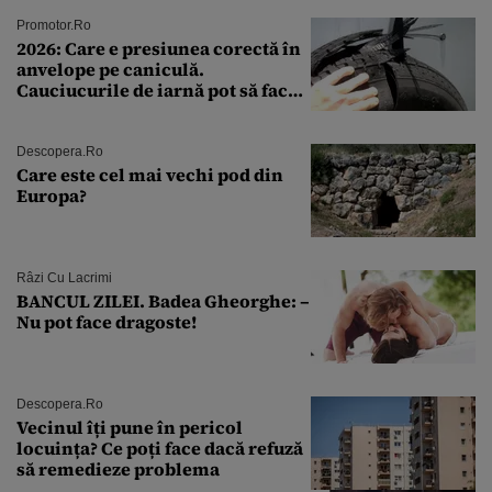
Promotor.ro
2026: Care e presiunea corectă în
anvelope pe caniculă.
Cauciucurile de iarnă pot să facă
explozie la peste 40°C?
Descopera.ro
Care este cel mai vechi pod din
Europa?
Râzi Cu Lacrimi
BANCUL ZILEI. Badea Gheorghe: –
Nu pot face dragoste!
Descopera.ro
Vecinul îți pune în pericol
locuința? Ce poți face dacă refuză
să remedieze problema