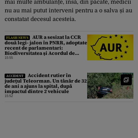
mai multe ambulanțe, însă, din păcate, medicii
nu au mai putut interveni pentru a o salva și au
constatat decesul acesteia.
AUR a sesizat la CCR
FLASH NEWS
două legi- jalon în PNRR, adoptate
recent de parlamentari:
Biodiversitatea şi Acordul de
împrumut cu BIRD
15:55
Accident rutier în
ACCIDENT
județul Teleorman. Un tânăr de 32
de ani a ajuns la spital, după
impactul dintre 2 vehicule
15:52