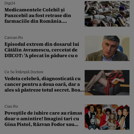
Digi24
Medicamentele Colebil și
Panzcebil au fost retrase din
farmaciile din România.
Explicația dată de Agenția
Națională a Medicamentului
Cancan.ro
Episodul extrem din dosarul lui
Cătălin Avramescu, cercetat de
DIICOT: 'A plecat în pădure cu o
Ce Se Întâmplă Doctore
Vedeta celebră, diagnosticată cu
cancer pentru a doua oară, dar a
ales să păstreze totul secret. Boala
a fost descoperită la un control de
rutină
Ciao.ro
Poveştile de iubire care au rămas
doar o amintire! Imagini tari cu
Gina Pistol, Răzvan Fodor sau
Andra Măruţă şi foştii parteneri