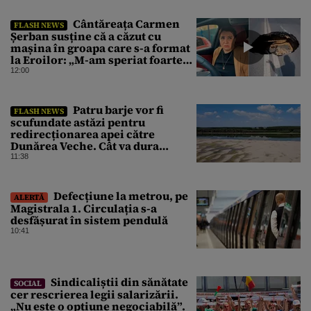
Cântăreața Carmen
FLASH NEWS
Șerban susține că a căzut cu
mașina în groapa care s-a format
la Eroilor: „M-am speriat foarte
tare”
12:00
Patru barje vor fi
FLASH NEWS
scufundate astăzi pentru
redirecționarea apei către
Dunărea Veche. Cât va dura
operațiunea
11:38
Defecțiune la metrou, pe
ALERTĂ
Magistrala 1. Circulația s-a
desfășurat în sistem pendulă
10:41
Sindicaliștii din sănătate
SOCIAL
cer rescrierea legii salarizării.
„Nu este o opțiune negociabilă”.