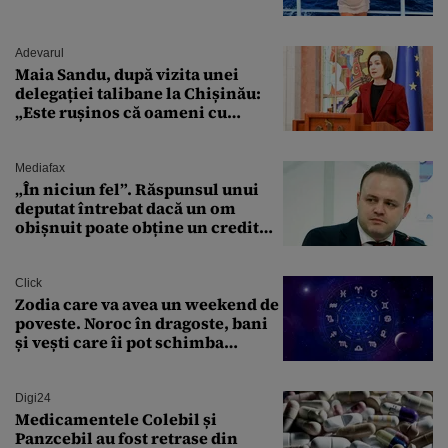
Adevarul
Maia Sandu, după vizita unei
delegației talibane la Chișinău:
„Este rușinos că oameni cu
funcții înalte nu se
documentează”
Mediafax
„În niciun fel”. Răspunsul unui
deputat întrebat dacă un om
obișnuit poate obține un credit
ipotecar
Click
Zodia care va avea un weekend de
poveste. Noroc în dragoste, bani
și vești care îi pot schimba
viitorul
Digi24
Medicamentele Colebil și
Panzcebil au fost retrase din