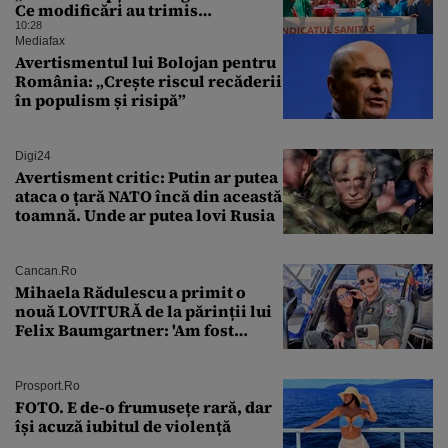
Ce modificări au trimis
Guvernului Bolojan
10:28
Mediafax
Avertismentul lui Bolojan pentru
România: „Crește riscul recăderii
în populism și risipă”
Digi24
Avertisment critic: Putin ar putea
ataca o țară NATO încă din această
toamnă. Unde ar putea lovi Rusia
Cancan.ro
Mihaela Rădulescu a primit o
nouă LOVITURĂ de la părinții lui
Felix Baumgartner: 'Am fost
ȘTEARSĂ complet din
Prosport.ro
FOTO. E de-o frumusețe rară, dar
își acuză iubitul de violență