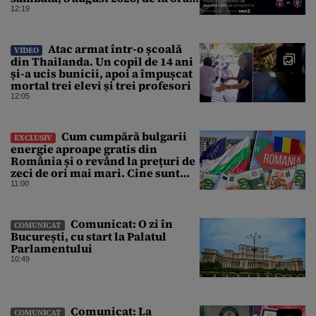
11:00
12:19
Atac armat într-o școală
VIDEO
din Thailanda. Un copil de 14 ani
și-a ucis bunicii, apoi a împușcat
mortal trei elevi și trei profesori
12:05
Cum cumpără bulgarii
EXCLUSIV
energie aproape gratis din
România și o revând la prețuri de
zeci de ori mai mari. Cine sunt
noii „băieți deștepți” din energie
11:00
de la sud de Dunăre
Comunicat: O zi în
COMUNICAT
București, cu start la Palatul
Parlamentului
10:49
Comunicat: La
COMUNICAT