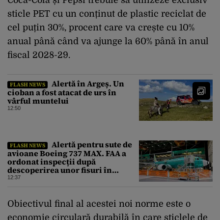
sticle PET cu un conținut de plastic reciclat de
cel puțin 30%, procent care va crește cu 10%
anual până când va ajunge la 60% până în anul
fiscal 2028-29.
Alertă în Argeș. Un
FLASH NEWS
cioban a fost atacat de urs în
vârful muntelui
12:50
Alertă pentru sute de
FLASH NEWS
avioane Boeing 737 MAX. FAA a
ordonat inspecții după
descoperirea unor fisuri în
structura principală a
12:37
aeronavelor
Obiectivul final al acestei noi norme este o
economie circulară durabilă în care sticlele de