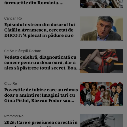
farmaciile din România.
Explicația dată de Agenția
Națională a Medicamentului
Cancan.ro
Episodul extrem din dosarul lui
Cătălin Avramescu, cercetat de
DIICOT: 'A plecat în pădure cu o
Ce Se Întâmplă Doctore
Vedeta celebră, diagnosticată cu
cancer pentru a doua oară, dar a
ales să păstreze totul secret. Boala
a fost descoperită la un control de
rutină
Ciao.ro
Poveştile de iubire care au rămas
doar o amintire! Imagini tari cu
Gina Pistol, Răzvan Fodor sau
Andra Măruţă şi foştii parteneri
Promotor.ro
2026: Care e presiunea corectă în