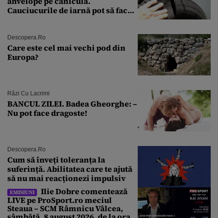
anvelope pe caniculă.
Cauciucurile de iarnă pot să facă
explozie la peste 40°C?
Descopera.ro
Care este cel mai vechi pod din
Europa?
Râzi Cu Lacrimi
BANCUL ZILEI. Badea Gheorghe: –
Nu pot face dragoste!
Descopera.ro
Cum să înveți toleranța la
suferință. Abilitatea care te ajută
să nu mai reacționezi impulsiv
Ilie Dobre comentează
EMISIUNI
LIVE pe ProSport.ro meciul
Steaua – SCM Râmnicu Vâlcea,
sâmbătă, 8 august 2026, de la ora