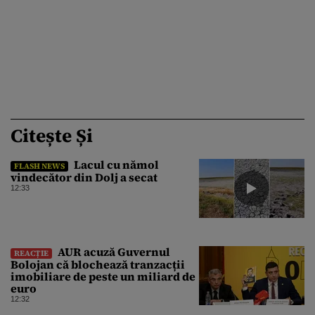
Citește Și
Lacul cu nămol
FLASH NEWS
vindecător din Dolj a secat
12:33
AUR acuză Guvernul
REACȚIE
Bolojan că blochează tranzacții
imobiliare de peste un miliard de
euro
12:32