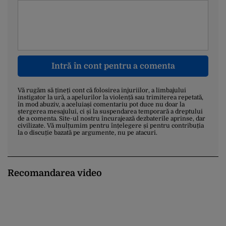
Intră în cont pentru a comenta
Vă rugăm să țineți cont că folosirea injuriilor, a limbajului
instigator la ură, a apelurilor la violență sau trimiterea repetată,
în mod abuziv, a aceluiași comentariu pot duce nu doar la
ștergerea mesajului, ci și la suspendarea temporară a dreptului
de a comenta. Site-ul nostru încurajează dezbaterile aprinse, dar
civilizate. Vă mulțumim pentru înțelegere și pentru contribuția
la o discuție bazată pe argumente, nu pe atacuri.
Recomandarea video