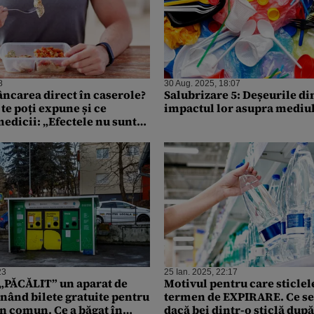
8
30 Aug. 2025, 18:07
âncarea direct în caserole?
Salubrizare 5: Deșeurile di
 te poți expune și ce
impactul lor asupra mediul
edicii: „Efectele nu sunt
moment”
23
25 Ian. 2025, 22:17
 „PĂCĂLIT” un aparat de
Motivul pentru care sticlel
inând bilete gratuite pentru
termen de EXPIRARE. Ce se
în comun. Ce a băgat în
dacă bei dintr-o sticlă după