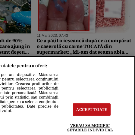
11 Mai 2023, 07:43
ult de 90%
Ce a pățit o ieșeancă după ce a cumpărat
care ajung în
o caserolă cu carne TOCATĂ din
 sunt deşeuri
supermarket: „Mi-am dat seama abia
când amestecam în tigaia care era pe
foc”
m datele pentru a oferi:
 pe un dispozitiv. Măsurarea
r pentru selectarea conținutului
iciilor. Crearea profilurilor de
 pentru selectarea publicității
icitate personalizată. Măsurarea
i prin statistici sau combinații
itate pentru a selecta conținutul.
 publicitatea. Date precise de
ACCEPT TOATE
ivului.
VREAU SA MODIFIC
SETARILE INDIVIDUAL