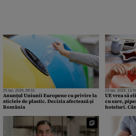
25 Ian. 2026, 09:31
23 Ian. 2026, 13:5
Anunțul Uniunii Europene cu privire la
UE vrea să el
sticlele de plastic. Decizia afectează și
cu sare, pipe
România
hoteluri. Câ
regulă