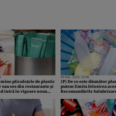
9
30 Dec. 2025, 15:06
imine pliculețele de plastic
(P) De ce este dăunător pla
r sau sos din restaurante și
putem limita folosirea aces
nd intră în vigoare noua
Recomandările Salubrizare