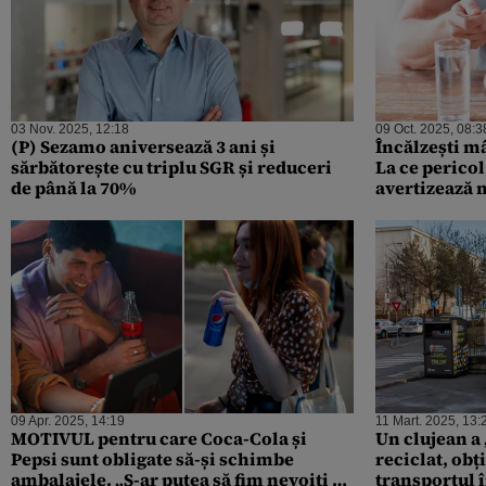
03 Nov. 2025, 12:18
09 Oct. 2025, 08:3
(P) Sezamo aniversează 3 ani și
Încălzești m
sărbătorește cu triplu SGR și reduceri
La ce pericol
de până la 70%
avertizează m
vizibile pe 
09 Apr. 2025, 14:19
11 Mart. 2025, 13:
MOTIVUL pentru care Coca-Cola și
Un clujean a
Pepsi sunt obligate să-și schimbe
reciclat, obț
ambalajele. „S-ar putea să fim nevoiți să
transportul 