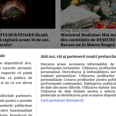
2
05 Aug. 2023, 13:29
 TULBURĂTOARE făcută
Ministrul Mediului: Mai m
ă sigilată acum 30 de ani.
din cantităţile de DEȘEURI 
acolo?
fiecare an în Marea Neagră
din plastic
ale
Atât noi, cât și partenerii noștri prelucră
 dispozitivul dvs.,
Stocarea și/sau accesarea informațiilor de
u caracter personal.
performanței reclamelor. Utilizarea profilurilo
personalizat. Dezvoltarea și îmbunătățirea serv
 respectiv vă puteți
conținut personalizat. Utilizarea profilurilor
ina cu politica de
personalizate. Crearea profilurilor pentru publ
i și nu vă vor afecta
performanței conținutului. Înțelegerea publiculu
de date din surse diferite. Utilizarea datelor lim
Utilizarea de date limitate pentru a selecta
geolocație și identificarea prin scanarea dispozit
ublicitate partenere,
Listă parteneri (furnizori)
date pentru a permite
unturile publicitare
oferi functionalitati
bsite. Beneficiati de