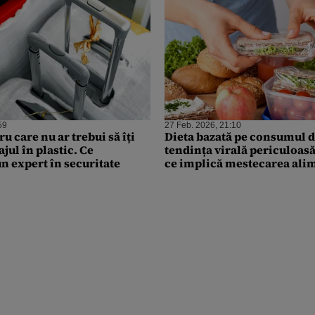
59
27 Feb. 2026, 21:10
u care nu ar trebui să îți
Dieta bazată pe consumul de
ajul în plastic. Ce
tendința virală periculoas
 expert în securitate
ce implică mestecarea ali
învelite în folie și scuipare