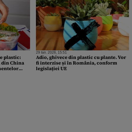
29 Ian. 2026, 15:51
 plastic:
Adio, ghivece din plastic cu plante. Vor
ă din China
fi interzise și în România, conform
mentelor
legislației UE
a lor