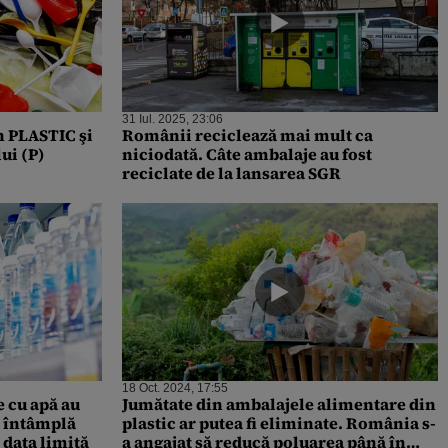
31 Iul. 2025, 23:06
n PLASTIC şi
Românii reciclează mai mult ca
ui (P)
niciodată. Câte ambalaje au fost
reciclate de la lansarea SGR
18 Oct. 2024, 17:55
e cu apă au
Jumătate din ambalajele alimentare din
 întâmplă
plastic ar putea fi eliminate. România s-
 data limită
a angajat să reducă poluarea până în