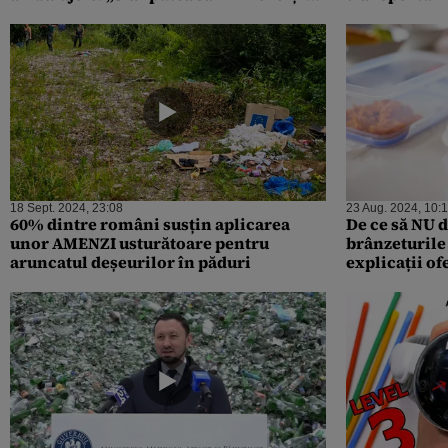
acționăm în instanță”
interiorul c
18 Sept. 2024, 23:08
23 Aug. 2024, 10:
60% dintre români susțin aplicarea
De ce să NU d
unor AMENZI usturătoare pentru
brânzeturile 
aruncatul deșeurilor în păduri
explicații of