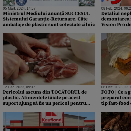
05 Mart. 2024, 14:57
08 Feb. 2024, 09:
Ministrul Mediului anunță SUCCESUL
Detaliul nepl
Sistemului Garanție-Returnare. Câte
demontarea 
ambalaje de plastic sunt colectate zilnic
Vision Pro de
12 Dec. 2023, 09:37
06 Dec. 2023, 23:
Pericolul ascuns din TOCĂTORUL de
FOTO | Ce a g
plastic. Alimentele tăiate pe acest
preparat com
suport ajung să fie un pericol pentru
tip fast-food
sănătate
să înghit otr