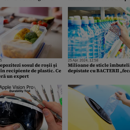
ontainerului
15
25 Apr. 2024, 12:58
epozitezi sosul de roșii și
Milioane de sticle îmbuteli
în recipiente de plastic. Ce
depistate cu BACTERII „fec
eră un expert