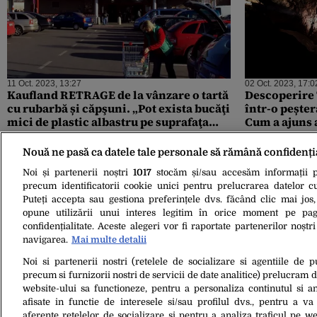
11 Oct. 2023, 13:27
02 Oct. 2023, 17:0
Kaufland RETRAGE de la vânzare o tartă
Descoperire
cu rubarbă și căpşuni. „Pot exista bucăţi
într-o peșter
mici de plastic albastru pe suprafaţa
Cum a ajuns 
produsului”
Nouă ne pasă ca datele tale personale să rămână confidenți
Noi și partenerii noștri
1017
stocăm și/sau accesăm informații pe
precum identificatorii cookie unici pentru prelucrarea datelor c
Puteți accepta sau gestiona preferințele dvs. făcând clic mai jos,
opune utilizării unui interes legitim în orice moment pe pag
confidențialitate. Aceste alegeri vor fi raportate partenerilor noștr
navigarea.
Mai multe detalii
Noi si partenerii nostri (retelele de socializare si agentiile de p
06 Mart. 2023, 20:47
precum si furnizorii nostri de servicii de date analitice) prelucram 
Marea Neagră, ÎN FRUNTEA celor mai
website-ului sa functioneze, pentru a personaliza continutul si an
poluate mări europene! Agenția
afisate in functie de interesele si/sau profilul dvs., pentru a va 
Europeană de Mediu trage un semnal de
aferente retelelor de socializare si pentru a analiza traficul pe we