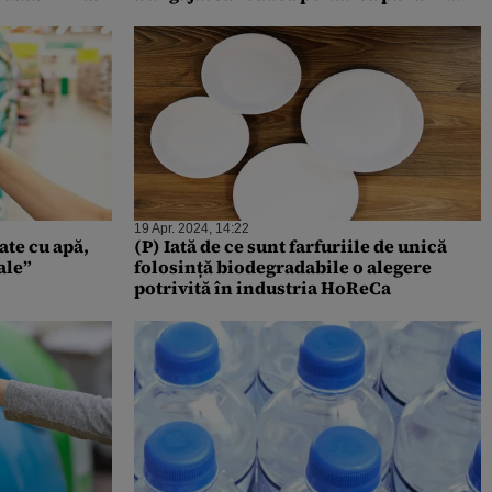
2050, potrivit GREEN Deal
19 Apr. 2024, 14:22
ate cu apă,
(P) Iată de ce sunt farfuriile de unică
ale”
folosință biodegradabile o alegere
potrivită în industria HoReCa