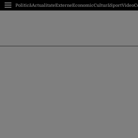
Politică
Actualitate
Externe
Economic
Cultură
Sport
Video
C