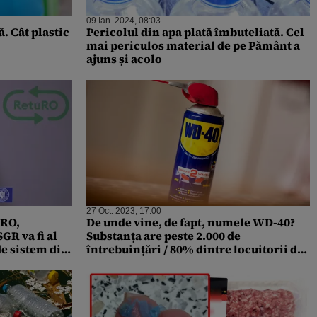
09 Ian. 2024, 08:03
. Cât plastic
Pericolul din apa plată îmbuteliată. Cel
mai periculos material de pe Pământ a
ajuns și acolo
27 Oct. 2023, 17:00
uRO,
De unde vine, de fapt, numele WD-40?
GR va fi al
Substanța are peste 2.000 de
de sistem din
întrebuințări / 80% dintre locuitorii din
New York au un tub acasă