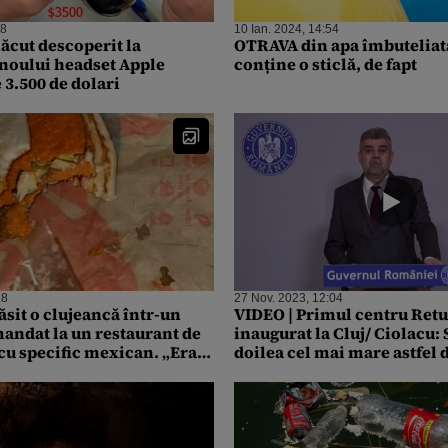
28
10 Ian. 2024, 14:54
ăcut descoperit la
OTRAVA din apa îmbuteliată
noului headset Apple
conține o sticlă, de fapt
 3.500 de dolari
18
27 Nov. 2023, 12:04
ăsit o clujeancă într-un
VIDEO | Primul centru Ret
andat la un restaurant de
inaugurat la Cluj/ Ciolacu: S
 cu specific mexican. „Era
doilea cel mai mare astfel 
ava asta din poze”
Europa, după Germania