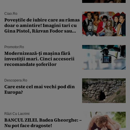
condamnată la închisoare cu
suspendare. Ce acuzații i se aduc
Ciao.ro
Poveştile de iubire care au rămas
doar o amintire! Imagini tari cu
Gina Pistol, Răzvan Fodor sau
Andra Măruţă şi foştii parteneri
Promotor.ro
Modernizează-ți mașina fără
investiții mari. Cinci accesorii
recomandate șoferilor
Descopera.ro
Care este cel mai vechi pod din
Europa?
Râzi Cu Lacrimi
BANCUL ZILEI. Badea Gheorghe: –
Nu pot face dragoste!