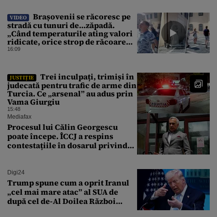
Brașovenii se răcoresc pe
VIDEO
stradă cu tunuri de…zăpadă.
„Când temperaturile ating valori
ridicate, orice strop de răcoare
contează!”
16:09
Trei inculpați, trimiși în
JUSTIȚIE
judecată pentru trafic de arme din
Turcia. Ce „arsenal” au adus prin
Vama Giurgiu
15:48
Mediafax
Procesul lui Călin Georgescu
poate începe. ÎCCJ a respins
contestațiile în dosarul privind
lovitura de stat
Digi24
Trump spune cum a oprit Iranul
„cel mai mare atac” al SUA de
după cel de-Al Doilea Război
Mondial