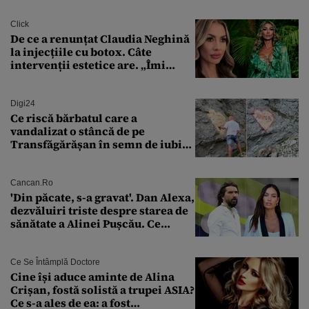
Click
De ce a renunțat Claudia Neghină
la injecțiile cu botox. Câte
intervenții estetice are. „Îmi
îngheață fața”
Digi24
Ce riscă bărbatul care a
vandalizat o stâncă de pe
Transfăgărășan în semn de iubire
față de „Anna”
Cancan.ro
'Din păcate, s-a gravat'. Dan Alexa,
dezvăluiri triste despre starea de
sănătate a Alinei Pușcău. Ce
discuție au avut cu două zile în
urmă
Ce Se Întâmplă Doctore
Cine își aduce aminte de Alina
Crișan, fostă solistă a trupei ASIA?
Ce s-a ales de ea: a fost