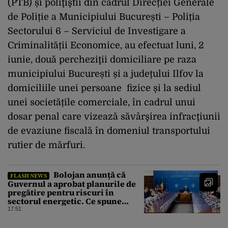
(PTB) și poliţiştii din cadrul Direcției Generale
de Poliție a Municipiului București – Poliția
Sectorului 6 – Serviciul de Investigare a
Criminalității Economice, au efectuat luni, 2
iunie, două percheziţii domiciliare pe raza
municipiului București și a județului Ilfov la
domiciliile unei persoane fizice și la sediul
unei societățile comerciale, în cadrul unui
dosar penal care vizează săvârşirea infracţiunii
de evaziune fiscală în domeniul transportului
rutier de mărfuri.
Bolojan anunță că
FLASH NEWS
Guvernul a aprobat planurile de
pregătire pentru riscuri în
sectorul energetic. Ce spune
premierul despre consumul
17:51
populației