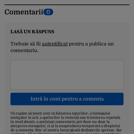
Comentarii
0
LASĂ UN RĂSPUNS
Trebuie să fii
autentificat
pentru a publica un
comentariu.
Intră în cont pentru a comenta
Vă rugăm să țineți cont că folosirea injuriilor, a limbajului
instigator la ură, a apelurilor la violență sau trimiterea repetată,
în mod abuziv, a aceluiași comentariu pot duce nu doar la
ștergerea mesajului, ci și la suspendarea temporară a dreptului
de a comenta. Site-ul nostru încurajează dezbaterile aprinse, dar