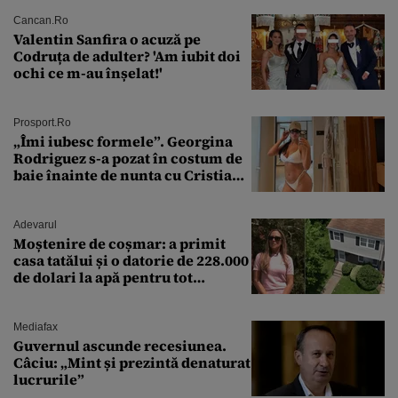
Cancan.ro
Valentin Sanfira o acuză pe
Codruța de adulter? 'Am iubit doi
ochi ce m-au înșelat!'
Prosport.ro
„Îmi iubesc formele”. Georgina
Rodriguez s-a pozat în costum de
baie înainte de nunta cu Cristiano
Ronaldo
Adevarul
Moștenire de coșmar: a primit
casa tatălui și o datorie de 228.000
de dolari la apă pentru tot
cartierul
Mediafax
Guvernul ascunde recesiunea.
Câciu: „Mint și prezintă denaturat
lucrurile”