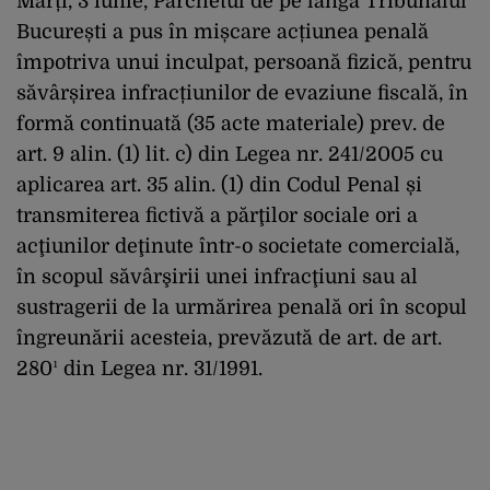
Marți, 3 iunie, Parchetul de pe lângă Tribunalul
București a pus în mișcare acțiunea penală
împotriva unui inculpat, persoană fizică, pentru
săvârșirea infracțiunilor de evaziune fiscală, în
formă continuată (35 acte materiale) prev. de
art. 9 alin. (1) lit. c) din Legea nr. 241/2005 cu
aplicarea art. 35 alin. (1) din Codul Penal și
transmiterea fictivă a părţilor sociale ori a
acţiunilor deţinute într-o societate comercială,
în scopul săvârşirii unei infracţiuni sau al
sustragerii de la urmărirea penală ori în scopul
îngreunării acesteia, prevăzută de art. de art.
280¹ din Legea nr. 31/1991.