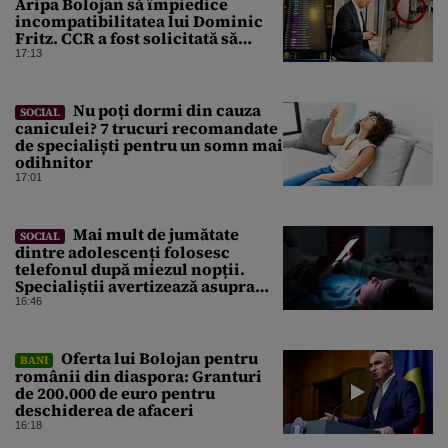
Aripa Bolojan să împiedice
incompatibilitatea lui Dominic
Fritz. CCR a fost solicitată să
intervină
17:13
Nu poți dormi din cauza
SOCIAL
caniculei? 7 trucuri recomandate
de specialiști pentru un somn mai
odihnitor
17:01
Mai mult de jumătate
SOCIAL
dintre adolescenți folosesc
telefonul după miezul nopții.
Specialiștii avertizează asupra
efectelor
16:46
Oferta lui Bolojan pentru
BANI
românii din diaspora: Granturi
de 200.000 de euro pentru
deschiderea de afaceri
16:18