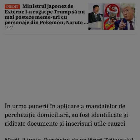
Ministrul japonez de
INEDIT
Externe l-a rugat pe Trump să nu
mai posteze meme-uri cu
personaje din Pokemon, Naruto și
Mario pe platformele social-
17:37
media
În urma punerii în aplicare a mandatelor de
percheziție domiciliară, au fost identificate și
ridicate documente și înscrisuri utile cauzei