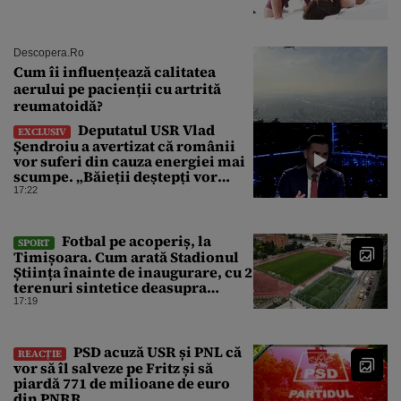
Descopera.ro
Cum îi influențează calitatea
aerului pe pacienții cu artrită
reumatoidă?
Deputatul USR Vlad
EXCLUSIV
Șendroiu a avertizat că românii
vor suferi din cauza energiei mai
scumpe. „Băieții deștepți vor
specula și după vor crește
17:22
prețurile”
Fotbal pe acoperiș, la
SPORT
Timișoara. Cum arată Stadionul
Știința înainte de inaugurare, cu 2
terenuri sintetice deasupra
tribunei
17:19
PSD acuză USR și PNL că
REACȚIE
vor să îl salveze pe Fritz și să
piardă 771 de milioane de euro
din PNRR