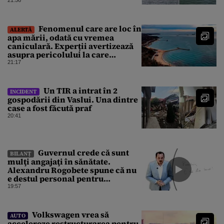
simțite efectele
21:56
Fenomenul care are loc în
ALERTĂ
apa mării, odată cu vremea
caniculară. Experții avertizează
asupra pericolului la care
oamenii pot fi expuși
21:17
Un TIR a intrat în 2
INCIDENT
gospodării din Vaslui. Una dintre
case a fost făcută praf
20:41
Guvernul crede că sunt
BILANȚ
mulţi angajaţi în sănătate.
Alexandru Rogobete spune că nu
e destul personal pentru
combaterea infecţiilor
19:57
nosocomiale
Volkswagen vrea să
AUTO
accelereze restructurarea pentru