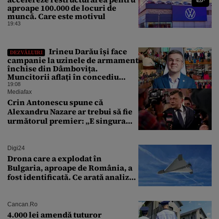
aproape 100.000 de locuri de
muncă. Care este motivul
19:43
Irineu Darău își face
DEZVĂLUIRI
campanie la uzinele de armament
închise din Dâmbovița.
Muncitorii aflați în concediu
forțat din cauza lipsei comenzilor
19:08
au fost chemați de acasă pentru a
Mediafax
da mâna cu Ministrul Economiei
Crin Antonescu spune că
Alexandru Nazare ar trebui să fie
următorul premier: „E singura
soluție”
Digi24
Drona care a explodat în
Bulgaria, aproape de România, a
fost identificată. Ce arată analiza
preliminară a epavei
Cancan.ro
4.000 lei amendă tuturor