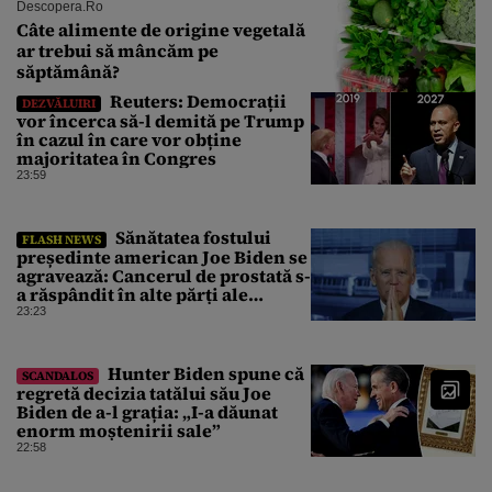
Descopera.ro
Câte alimente de origine vegetală
ar trebui să mâncăm pe
săptămână?
Reuters: Democrații
DEZVĂLUIRI
vor încerca să-l demită pe Trump
în cazul în care vor obține
majoritatea în Congres
23:59
Sănătatea fostului
FLASH NEWS
președinte american Joe Biden se
agravează: Cancerul de prostată s-
a răspândit în alte părți ale
corpului
23:23
Hunter Biden spune că
SCANDALOS
regretă decizia tatălui său Joe
Biden de a-l grația: „I-a dăunat
enorm moștenirii sale”
22:58