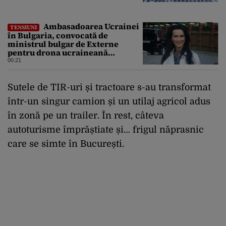
Ambasadoarea Ucrainei
TENSIUNI
în Bulgaria, convocată de
ministrul bulgar de Externe
pentru drona ucraineană
prăbușită în apropierea
00:21
infrastructurii critice
Sutele de TIR-uri și tractoare s-au transformat
într-un singur camion și un utilaj agricol adus
în zonă pe un trailer. În rest, câteva
autoturisme împrăștiate și… frigul năprasnic
care se simte în București.