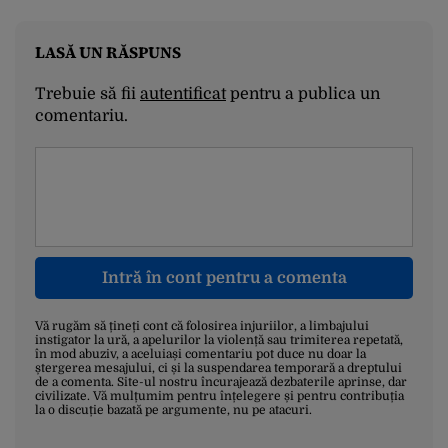
LASĂ UN RĂSPUNS
Trebuie să fii
autentificat
pentru a publica un
comentariu.
Intră în cont pentru a comenta
Vă rugăm să țineți cont că folosirea injuriilor, a limbajului
instigator la ură, a apelurilor la violență sau trimiterea repetată,
în mod abuziv, a aceluiași comentariu pot duce nu doar la
ștergerea mesajului, ci și la suspendarea temporară a dreptului
de a comenta. Site-ul nostru încurajează dezbaterile aprinse, dar
civilizate. Vă mulțumim pentru înțelegere și pentru contribuția
la o discuție bazată pe argumente, nu pe atacuri.