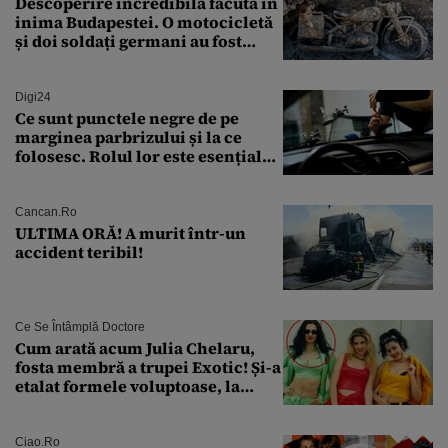
Descoperire incredibilă făcută în
inima Budapestei. O motocicletă
și doi soldați germani au fost
găsiți în Dunăre
Digi24
Ce sunt punctele negre de pe
marginea parbrizului și la ce
folosesc. Rolul lor este esențial
pentru siguranța mașinii
Cancan.ro
ULTIMA ORĂ! A murit într-un
accident teribil!
Ce Se Întâmplă Doctore
Cum arată acum Julia Chelaru,
fosta membră a trupei Exotic! Și-a
etalat formele voluptoase, la
aproape 50 de ani
Ciao.ro