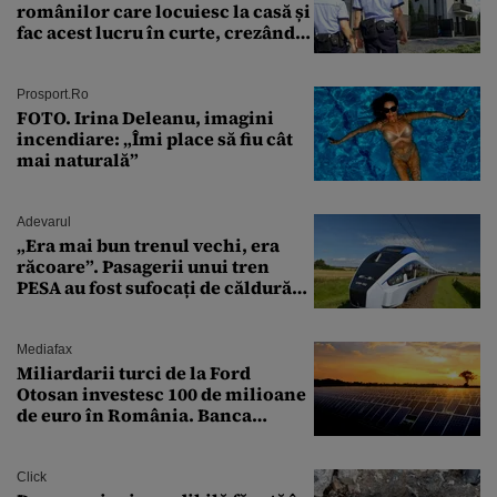
românilor care locuiesc la casă și
fac acest lucru în curte, crezând
că nu îi vede nimeni
Prosport.ro
FOTO. Irina Deleanu, imagini
incendiare: „Îmi place să fiu cât
mai naturală”
Adevarul
„Era mai bun trenul vechi, era
răcoare”. Pasagerii unui tren
PESA au fost sufocați de căldură
pe ruta București-Constanța
Mediafax
Miliardarii turci de la Ford
Otosan investesc 100 de milioane
de euro în România. Banca
Transilvania le acordă o
finanțare uriașă
Click