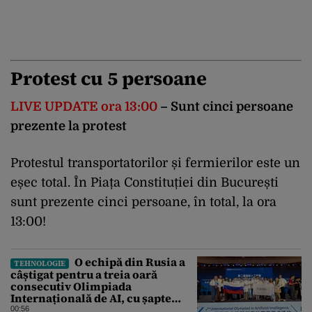
Protest cu 5 persoane
LIVE UPDATE ora 13:00
– Sunt cinci persoane
prezente la protest
Protestul transportatorilor și fermierilor este un
eșec total. În Piața Constituției din București
sunt prezente cinci persoane, în total, la ora
13:00!
O echipă din Rusia a
TEHNOLOGIE
câștigat pentru a treia oară
consecutiv Olimpiada
Internațională de AI, cu șapte
medalii din aur și una de bronz
00:56