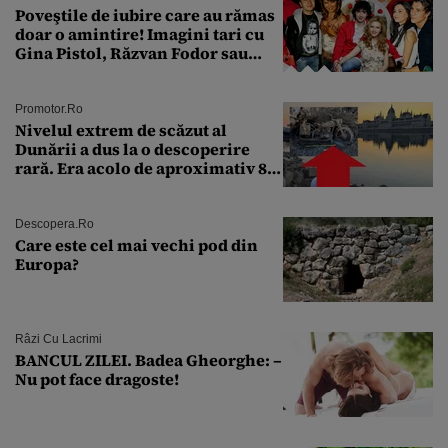
Poveştile de iubire care au rămas
doar o amintire! Imagini tari cu
Gina Pistol, Răzvan Fodor sau
Andra Măruţă şi foştii parteneri
Promotor.ro
Nivelul extrem de scăzut al
Dunării a dus la o descoperire
rară. Era acolo de aproximativ 80
de ani
Descopera.ro
Care este cel mai vechi pod din
Europa?
Râzi Cu Lacrimi
BANCUL ZILEI. Badea Gheorghe: –
Nu pot face dragoste!