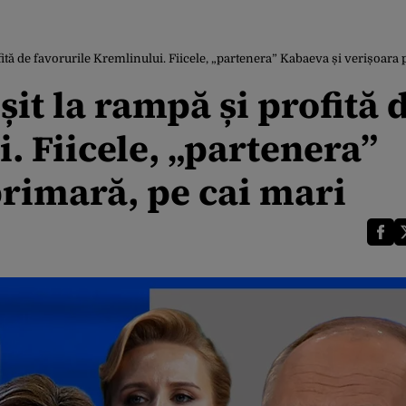
fită de favorurile Kremlinului. Fiicele, „partenera” Kabaeva și verișoara 
it la rampă și profită 
. Fiicele, „partenera”
primară, pe cai mari