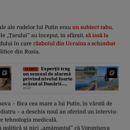
le ale rudelor lui Putin erau
un subiect tabu
.
le „Țarului” au început, în sfârșit,
să iasă la
dului în care
războiul din Ucraina a schimbat
litice din Rusia.
Experții trag
ALERTĂ
un semnal de alarmă
privind nivelul foarte
scăzut al Dunării.
Efectele ar putea fi mai
15:22
grave decât cele de
până acum
ova – fiica cea mare a lui Putin, în vârstă de
diatru – a deschis noul an oferind un interviu-
re tehnologia medicală.
ă politică și nici „amănuntul” că Vorontsova