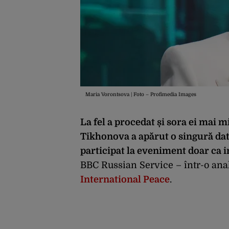
Maria Vorontsova | Foto – Profimedia Images
La fel a procedat și sora ei mai
Tikhonova a apărut o singură dată
participat la eveniment doar ca i
BBC Russian Service – într-o ana
International Peace
.