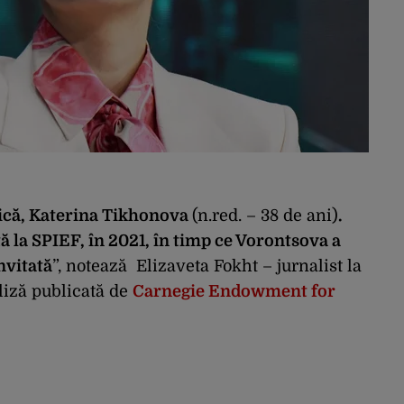
 mică, Katerina Tikhonova
(n.red. – 38 de ani)
.
 la SPIEF, în 2021, în timp ce Vorontsova a
nvitată
”, notează Elizaveta Fokht – jurnalist la
liză publicată de
Carnegie Endowment for