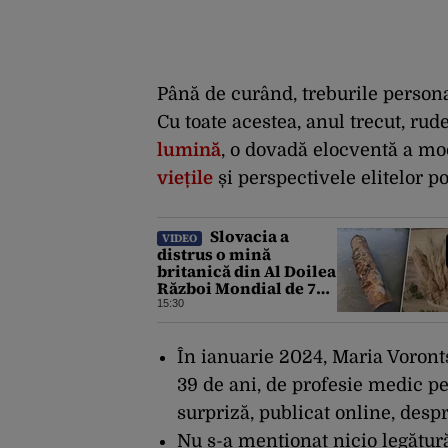
Până de curând, treburile persona
Cu toate acestea, anul trecut, rude
lumină
, o dovadă elocventă a mo
viețile
și perspectivele elitelor po
Slovacia a
VIDEO
distrus o mină
britanică din Al Doilea
Război Mondial de 700
kg, descoperită în
15:30
Dunărea
În ianuarie 2024, Maria Voronts
39 de ani, de profesie medic pe
surpriză, publicat online, desp
Nu s-a menționat nicio legătur