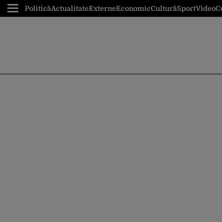
Politică
Actualitate
Externe
Economic
Cultură
Sport
Video
C