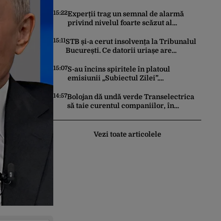
descoperită în Dunărea
15:22
Experții trag un semnal de alarmă
privind nivelul foarte scăzut al
Dunării. Efectele ar putea fi mai grave
decât cele de până acum
15:11
STB și-a cerut insolvența la Tribunalul
București. Ce datorii uriașe are
Societatea de Transport din București
15:07
S-au încins spiritele în platoul
emisiunii „Subiectul Zilei”.
Reprezentanții PSD și PNL s-au certat
pe cine ar trebui să renegocieze
14:57
Bolojan dă undă verde Transelectrica
jaloanele PNRR
să taie curentul companiilor, în
contextul crizei energetice. Cu cât timp
trebuie să le anunțe înainte
Vezi toate articolele