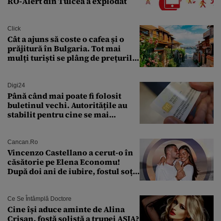
RO-Alert din Tulcea a explodat
Click
Cât a ajuns să coste o cafea și o
prăjitură în Bulgaria. Tot mai
mulți turiști se plâng de prețurile
ridicate
Digi24
Până când mai poate fi folosit
buletinul vechi. Autoritățile au
stabilit pentru cine se mai
eliberează cartea de identitate
model 1997
Cancan.ro
Vincenzo Castellano a cerut-o în
căsătorie pe Elena Economu!
După doi ani de iubire, fostul soț
al Antoniei se pregătește de nuntă
Ce Se Întâmplă Doctore
Cine își aduce aminte de Alina
Crișan, fostă solistă a trupei ASIA?