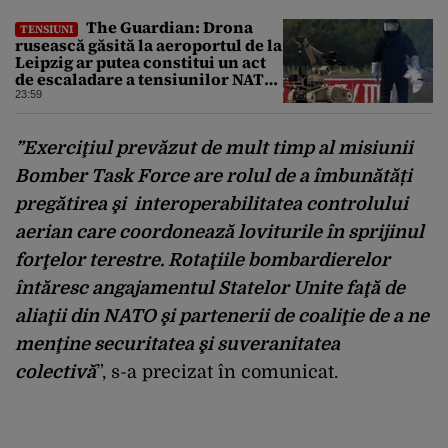
The Guardian: Drona
TENSIUNI
rusească găsită la aeroportul de la
Leipzig ar putea constitui un act
de escaladare a tensiunilor NATO-
Rusia
23:59
”Exerciţiul prevăzut de mult timp al misiunii
Bomber Task Force are rolul de a îmbunătăți
pregătirea şi interoperabilitatea controlului
aerian care coordonează loviturile în sprijinul
forţelor terestre. Rotaţiile bombardierelor
întăresc angajamentul Statelor Unite faţă de
aliaţii din NATO şi partenerii de coaliţie de a ne
menţine securitatea şi suveranitatea
colectivă
”, s-a precizat în comunicat.