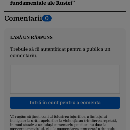
fundamentale ale Rusiei”
Comentarii
0
LASĂ UN RĂSPUNS
Trebuie să fii
autentificat
pentru a publica un
comentariu.
Intră în cont pentru a comenta
Vă rugăm să țineți cont că folosirea injuriilor, a limbajului
instigator la ură, a apelurilor la violență sau trimiterea repetată,
în mod abuziv, a aceluiași comentariu pot duce nu doar la
ștergerea mesajului, ci și la suspendarea temporară a dreptului