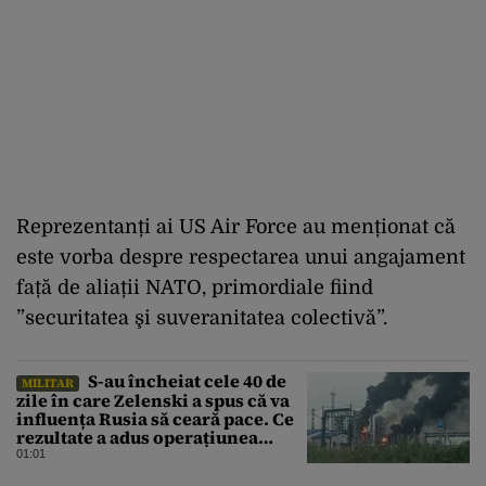
Reprezentanți ai US Air Force au menționat că
este vorba despre respectarea unui angajament
față de aliații NATO, primordiale fiind
”
securitatea şi suveranitatea colectivă
”.
S-au încheiat cele 40 de
MILITAR
zile în care Zelenski a spus că va
influența Rusia să ceară pace. Ce
rezultate a adus operațiunea
Kievului
01:01