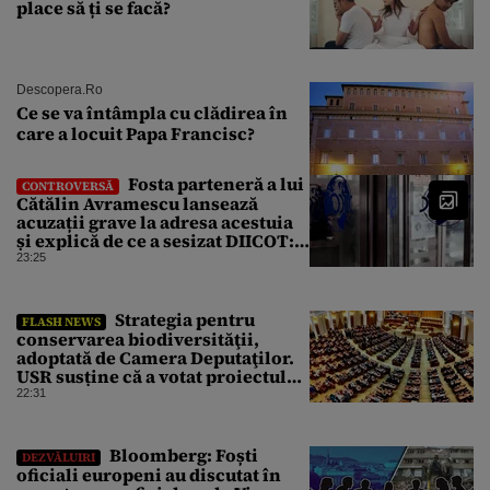
place să ți se facă?
Descopera.ro
Ce se va întâmpla cu clădirea în
care a locuit Papa Francisc?
Fosta parteneră a lui
CONTROVERSĂ
Cătălin Avramescu lansează
acuzații grave la adresa acestuia
și explică de ce a sesizat DIICOT:
„Făcea baie complet dezbrăcat cu
23:25
copiii”. Fostul consilier
prezidențial respinge acuzațiile
Strategia pentru
FLASH NEWS
conservarea biodiversităţii,
adoptată de Camera Deputaţilor.
USR susține că a votat proiectul
cu amendamentele PSD pentru a
22:31
nu bloca un jalon PNRR
Bloomberg: Foști
DEZVĂLUIRI
oficiali europeni au discutat în