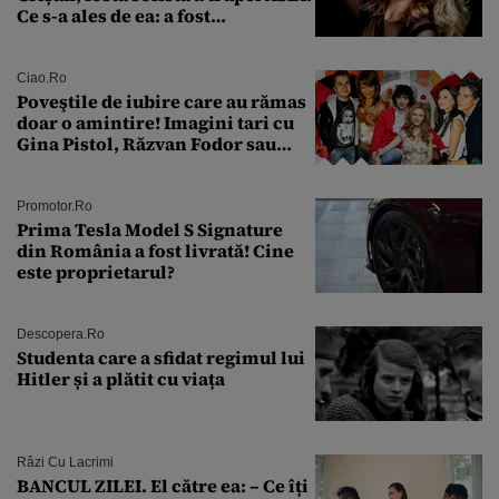
Ce s-a ales de ea: a fost
condamnată la închisoare cu
suspendare. Ce acuzații i se aduc
Ciao.ro
Poveştile de iubire care au rămas
doar o amintire! Imagini tari cu
Gina Pistol, Răzvan Fodor sau
Andra Măruţă şi foştii parteneri
Promotor.ro
Prima Tesla Model S Signature
din România a fost livrată! Cine
este proprietarul?
Descopera.ro
Studenta care a sfidat regimul lui
Hitler și a plătit cu viața
Râzi Cu Lacrimi
BANCUL ZILEI. El către ea: – Ce îți