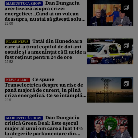
Dan Dungaciu
MARIUS TUCĂ SHOW
avertizează asupra crizei
energetice: „Când ai un vulcan
deasupra, nu stai să găsești soluții
cu leucoplast”
23:00
Tatăl din Hunedoara
FLASH NEWS
care și-a ținut copilul de doi ani
ostatic și a amenințat că îl ucide a
fost reținut pentru 24 de ore
22:52
Ce spune
NEWS ALERT
Transelectrica despre un risc de
pană majoră de curent, în plină
criză energetică. Ce se întâmplă
cu Sistemul Electroenergetic
22:51
Național
Dan Dungaciu
MARIUS TUCĂ SHOW
critică Green Deal: Este eșecul
major al unui om care a luat 14%
la alegerile parlamentare din
22:25