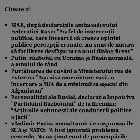
Citește și:
MAE, după declarațiile ambasadorului
Federației Ruse: ”Astfel de intervenții
publice, care încearcă să creeze opiniei
publice percepții eronate, nu sunt de natură
să faciliteze desfășurarea unui dialog firesc”
Putin, războiul cu Ucraina și Rusia normală,
a omului de rând
Purtătoarea de cuvânt a Ministerului rus de
Externe: ”Așa-zisa amenințare rusă, o
încercare a SUA de a minimaliza eșecul din
Afganistan”
Personalități ale Rusiei, declarație împotriva
”Partidului Războiului” de la Kremlin:
”Acțiunile nebunești ale conducerii politice
a țării”
Vladimir Putin, nemulțumit de răspunsurile
SUA și NATO: ”A fost ignorată problema
centrală. Nu au ținut cont de preocupările