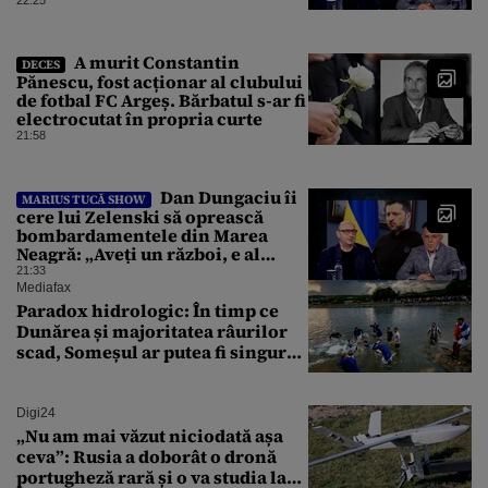
Olanda
A murit Constantin
DECES
Pănescu, fost acționar al clubului
de fotbal FC Argeș. Bărbatul s-ar fi
electrocutat în propria curte
21:58
Dan Dungaciu îi
MARIUS TUCĂ SHOW
cere lui Zelenski să oprească
bombardamentele din Marea
Neagră: „Aveți un război, e al
vostru, dar lăsați restul să
21:33
circule”
Mediafax
Paradox hidrologic: În timp ce
Dunărea și majoritatea râurilor
scad, Someșul ar putea fi singurul
mare râu cu debite în creștere
Digi24
„Nu am mai văzut niciodată așa
ceva”: Rusia a doborât o dronă
portugheză rară și o va studia la