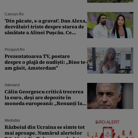
un institut de cercetare
Cancan.ro
'Din păcate, s-a gravat'. Dan Alexa,
dezvăluiri triste despre starea de
sănătate a Alinei Pușcău. Ce
discuție au avut cu două zile în
urmă
Prosport.ro
Prezentatoarea TV, postare
despre o plajă de nudiști: „Bine te-
am găsit, Amsterdam”
Adevarul
Călin Georgescu critică trecerea
la euro, deși are depozite în
moneda europeană: „Renunți la
leu, renunți la suveranitate”
Mediafax
Războiul din Ucraina se simte tot
mai aproape. Numărul alertelor