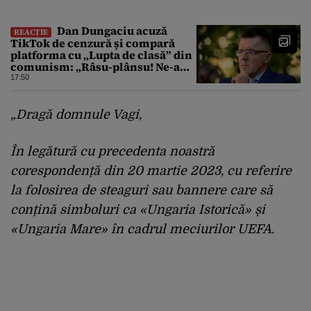
fost o surpriză
Dan Dungaciu acuză
REACȚIE
TikTok de cenzură și compară
platforma cu „Lupta de clasă” din
comunism: „Râsu-plânsu! Ne-am
întors de unde am plecat!”
17:50
„Dragă domnule Vagi,
În legătură cu precedenta noastră
corespondență din 20 martie 2023, cu referire
la folosirea de steaguri sau bannere care să
conțină simboluri ca «Ungaria Istorică» și
«Ungaria Mare» în cadrul meciurilor UEFA.