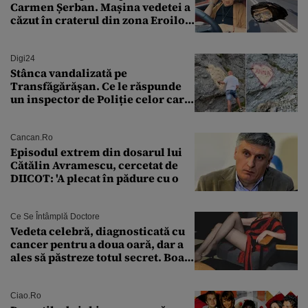
Carmen Șerban. Mașina vedetei a
căzut în craterul din zona Eroilor:
„M-am speriat foarte tare”
Digi24
Stânca vandalizată pe
Transfăgărășan. Ce le răspunde
un inspector de Poliție celor care
întreabă: „Dar ce a făcut?”
Cancan.ro
Episodul extrem din dosarul lui
Cătălin Avramescu, cercetat de
DIICOT: 'A plecat în pădure cu o
Ce Se Întâmplă Doctore
Vedeta celebră, diagnosticată cu
cancer pentru a doua oară, dar a
ales să păstreze totul secret. Boala
a fost descoperită la un control de
rutină
Ciao.ro