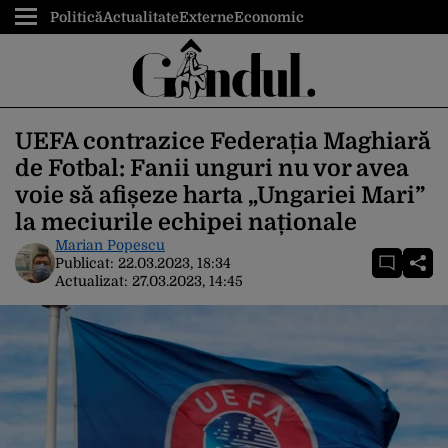
Politică
Actualitate
Externe
Economic
UEFA contrazice Federația Maghiară
de Fotbal: Fanii unguri nu vor avea
voie să afișeze harta „Ungariei Mari”
la meciurile echipei naționale
Marian Popescu
Publicat:
22.03.2023, 18:34
Actualizat:
27.03.2023, 14:45