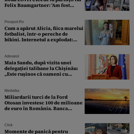
Felix Baumgartner: 'Am fost
ȘTEARSĂ complet din
Prosport.ro
Cum a apărut Alicia, fiica marelui
fotbalist, într-o pereche de
bikini. Internetul a explodat:
„Zeiță superbă!”
Adevarul
Maia Sandu, după vizita unei
delegației talibane la Chișinău:
„Este rușinos că oameni cu
funcții înalte nu se
documentează”
Mediafax
Miliardarii turci de la Ford
Otosan investesc 100 de milioane
de euro în România. Banca
Transilvania le acordă o
finanțare uriașă
Click
Momente de panică pentru