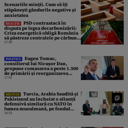
Scenariile minții. Cum să îți
stăpânești gândurile negative și
anxietatea
PSD contraatacă în
REACȚIE
disputa pe legea decarbonizării:
Criza energetică obligă România
să păstreze centralele pe cărbune.
Bolojan, acuzat de duplicitate
17:38
Eugen Tomac,
POLITICĂ
consilierul lui Nicușor Dan,
propune comasarea a peste 1.500
de primării și reorganizarea
administrativă a județelor
17:02
Turcia, Arabia Saudită și
MILITAR
Pakistanul au încheiat o alianță
defensivă similară cu NATO în
lumea musulmană, pe fondul
conflictelor din Orientul Mijlociu
16:33