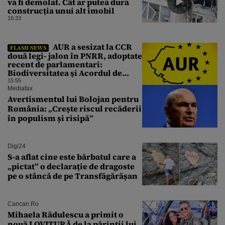
va fi demolat. Cât ar putea dura
construcția unui alt imobil
16:33
AUR a sesizat la CCR
FLASH NEWS
două legi- jalon în PNRR, adoptate
recent de parlamentari:
Biodiversitatea şi Acordul de
împrumut cu BIRD
15:55
Mediafax
Avertismentul lui Bolojan pentru
România: „Crește riscul recăderii
în populism și risipă”
Digi24
S-a aflat cine este bărbatul care a
„pictat” o declarație de dragoste
pe o stâncă de pe Transfăgărășan
Cancan.ro
Mihaela Rădulescu a primit o
nouă LOVITURĂ de la părinții lui