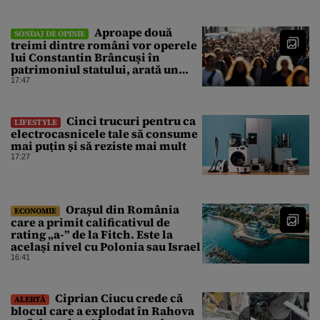
Aproape două
SONDAJ DE OPINIE
treimi dintre români vor operele
lui Constantin Brâncuși în
patrimoniul statului, arată un
sondaj
17:47
Cinci trucuri pentru ca
LIFESTYLE
electrocasnicele tale să consume
mai puțin și să reziste mai mult
17:27
Orașul din România
ECONOMIE
care a primit calificativul de
rating „a-” de la Fitch. Este la
același nivel cu Polonia sau Israel
16:41
Ciprian Ciucu crede că
ALERTĂ
blocul care a explodat în Rahova