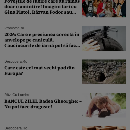
Poveştile de iubire care au rămas
doar o amintire! Imagini tari cu
Gina Pistol, Răzvan Fodor sau
Andra Măruţă şi foştii parteneri
Promotor.ro
2026: Care e presiunea corectă în
anvelope pe caniculă.
Cauciucurile de iarnă pot să facă
explozie la peste 40°C?
Descopera.ro
Care este cel mai vechi pod din
Europa?
Râzi Cu Lacrimi
BANCUL ZILEI. Badea Gheorghe: –
Nu pot face dragoste!
Descopera.ro