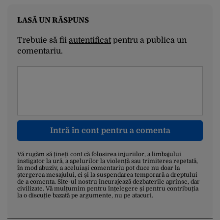
LASĂ UN RĂSPUNS
Trebuie să fii
autentificat
pentru a publica un
comentariu.
Intră în cont pentru a comenta
Vă rugăm să țineți cont că folosirea injuriilor, a limbajului
instigator la ură, a apelurilor la violență sau trimiterea repetată,
în mod abuziv, a aceluiași comentariu pot duce nu doar la
ștergerea mesajului, ci și la suspendarea temporară a dreptului
de a comenta. Site-ul nostru încurajează dezbaterile aprinse, dar
civilizate. Vă mulțumim pentru înțelegere și pentru contribuția
la o discuție bazată pe argumente, nu pe atacuri.