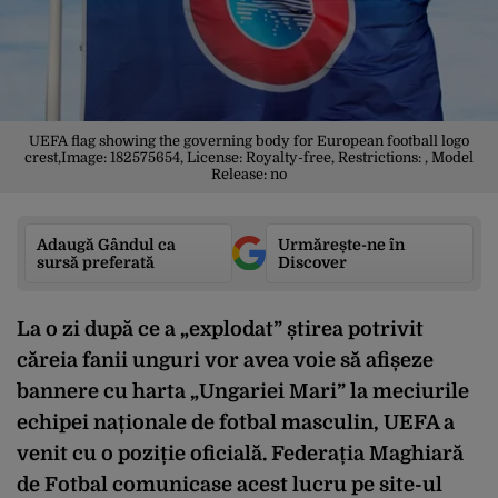
UEFA flag showing the governing body for European football logo
crest,Image: 182575654, License: Royalty-free, Restrictions: , Model
Release: no
Adaugă Gândul ca
Urmărește-ne în
sursă preferată
Discover
La o zi după ce a „explodat” știrea potrivit
căreia fanii unguri vor avea voie să afișeze
bannere cu harta „Ungariei Mari” la meciurile
echipei naționale de fotbal masculin, UEFA a
venit cu o poziție oficială. Federația Maghiară
de Fotbal comunicase acest lucru pe site-ul