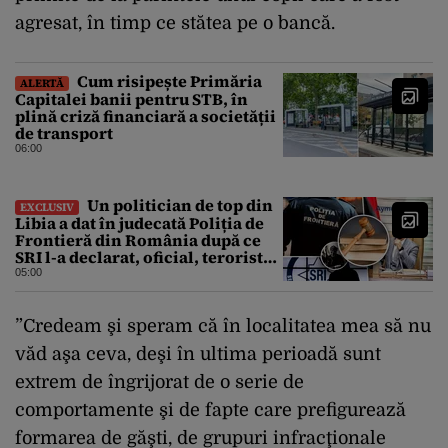
agresat, în timp ce stătea pe o bancă.
Cum risipește Primăria
ALERTĂ
Capitalei banii pentru STB, în
plină criză financiară a societății
de transport
06:00
Un politician de top din
EXCLUSIV
Libia a dat în judecată Poliția de
Frontieră din România după ce
SRI l-a declarat, oficial, terorist
ISIS
05:00
”Credeam şi speram că în localitatea mea să nu
văd aşa ceva, deşi în ultima perioadă sunt
extrem de îngrijorat de o serie de
comportamente şi de fapte care prefigurează
formarea de găşti, de grupuri infracţionale