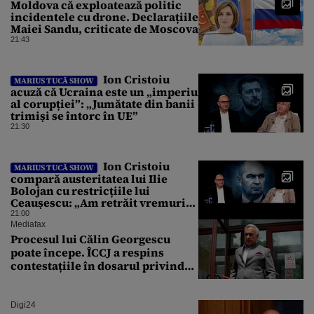
Moldova că exploatează politic
incidentele cu drone. Declarațiile
Maiei Sandu, criticate de Moscova
21:43
Ion Cristoiu
MARIUS TUCĂ SHOW
acuză că Ucraina este un „imperiu
al corupției”: „Jumătate din banii
trimiși se întorc în UE”
21:30
Ion Cristoiu
MARIUS TUCĂ SHOW
compară austeritatea lui Ilie
Bolojan cu restricțiile lui
Ceaușescu: „Am retrăit vremurile
tinereții”
21:00
Mediafax
Procesul lui Călin Georgescu
poate începe. ÎCCJ a respins
contestațiile în dosarul privind
lovitura de stat
Digi24