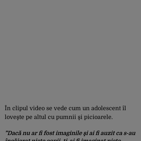
În clipul video se vede cum un adolescent îl
loveşte pe altul cu pumnii şi picioarele.
”Dacă nu ar fi fost imaginile şi ai fi auzit ca s-au
încăierat nişte copii, ţi-ai fi imaginat nişte