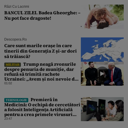
Râzi Cu Lacrimi
BANCUL ZILEI. Badea Gheorghe: –
Nu pot face dragoste!
Descopera.ro
Care sunt marile orașe în care
tinerii din Generația Z și-ar dori
să trăiască?
Trump neagă zvonurile
MILITAR
despre penuria de muniție, dar
refuză să trimită rachete
Ucrainei: „Avem și noi nevoie de
rachete”
01:02
Premieră în
TEHNOLOGIE
Medicină: O echipă de cercetători
a folosit Inteligența Artificială
pentru a crea primele virusuri
sintetice la tratarea de E.coli
23:47