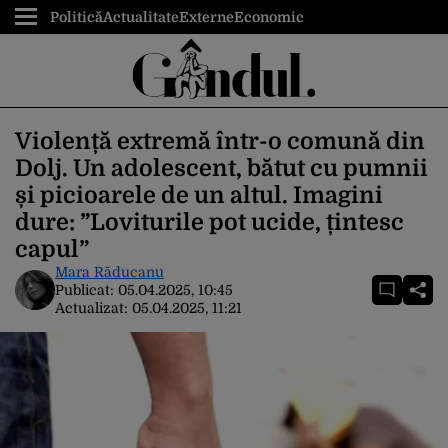
Politică
Actualitate
Externe
Economic
Violență extremă într-o comună din
Dolj. Un adolescent, bătut cu pumnii
și picioarele de un altul. Imagini
dure: ”Loviturile pot ucide, țintesc
capul”
Mara Răducanu
Publicat:
05.04.2025, 10:45
Actualizat:
05.04.2025, 11:21