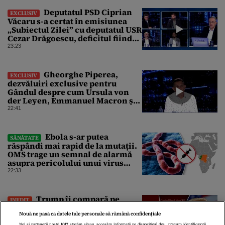
Deputatul PSD Ciprian
EXCLUSIV
Văcaru s-a certat în emisiunea
„Subiectul Zilei” cu deputatul USR
Cezar Drăgoescu, deficitul fiind
motivul scandalului
23:23
Gheorghe Piperea,
EXCLUSIV
dezvăluiri exclusive pentru
Gândul despre cum Ursula von
der Leyen, Emmanuel Macron și
Zelenski plănuiesc pe Signal să îl
22:41
pună „la respect” pe Trump
Ebola s-ar putea
SĂNĂTATE
răspândi mai rapid de la mutații.
OMS trage un semnal de alarmă
asupra pericolului unui virus
pentru care nu există vaccin
22:33
Trump îi compară pe
INEDIT
agenții de la Serviciul de Imigrare
Nouă ne pasă ca datele tale personale să rămână confidențiale
și Control Vamal cu Spider-Man la
prinderea migranților ilegali și a
Noi și partenerii noștri
1017
stocăm și/sau accesăm informații pe dispozitivul dvs., precum identificatorii