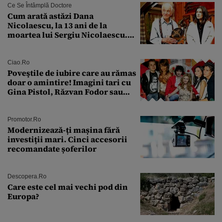
Ce Se Întâmplă Doctore
Cum arată astăzi Dana
Nicolaescu, la 13 ani de la
moartea lui Sergiu Nicolaescu.
Transformarea care i-a surprins
pe toți
Ciao.ro
Poveştile de iubire care au rămas
doar o amintire! Imagini tari cu
Gina Pistol, Răzvan Fodor sau
Andra Măruţă şi foştii parteneri
Promotor.ro
Modernizează-ți mașina fără
investiții mari. Cinci accesorii
recomandate șoferilor
Descopera.ro
Care este cel mai vechi pod din
Europa?