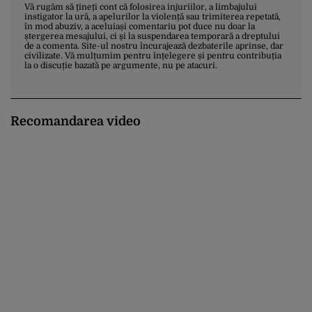
Vă rugăm să țineți cont că folosirea injuriilor, a limbajului
instigator la ură, a apelurilor la violență sau trimiterea repetată,
în mod abuziv, a aceluiași comentariu pot duce nu doar la
ștergerea mesajului, ci și la suspendarea temporară a dreptului
de a comenta. Site-ul nostru încurajează dezbaterile aprinse, dar
civilizate. Vă mulțumim pentru înțelegere și pentru contribuția
la o discuție bazată pe argumente, nu pe atacuri.
Recomandarea video