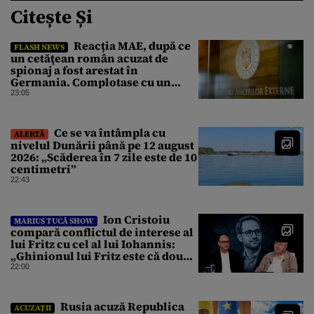
Citește Și
Reacția MAE, după ce
FLASH NEWS
un cetăţean român acuzat de
spionaj a fost arestat în
Germania. Complotase cu un
ucrainean ca să asasineze un
23:05
producător de drone
Ce se va întâmpla cu
ALERTĂ
nivelul Dunării până pe 12 august
2026: „Scăderea în 7 zile este de 10
centimetri”
22:43
Ion Cristoiu
MARIUS TUCĂ SHOW
compară conflictul de interese al
lui Fritz cu cel al lui Iohannis:
„Ghinionul lui Fritz este că două
instanțe l-au declarat
22:00
incompatibil”
Rusia acuză Republica
ACUZAȚII