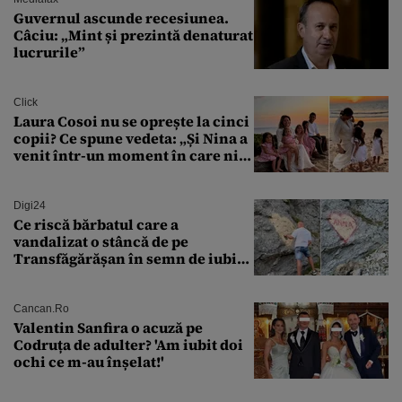
Guvernul ascunde recesiunea.
Câciu: „Mint și prezintă denaturat
lucrurile”
Click
Laura Cosoi nu se oprește la cinci
copii? Ce spune vedeta: „Și Nina a
venit într-un moment în care nici
măcar nu mai discutam”
Digi24
Ce riscă bărbatul care a
vandalizat o stâncă de pe
Transfăgărășan în semn de iubire
față de „Anna”
Cancan.ro
Valentin Sanfira o acuză pe
Codruța de adulter? 'Am iubit doi
ochi ce m-au înșelat!'