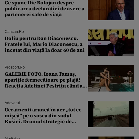
Ce spune Ilie Bolojan despre
publicarea declarației de avere a
partenerei sale de viață
Cancan.ro
Doliu pentru Dan Diaconescu.
Fratele lui, Mario Diaconescu, a
încetat din viață la doar 60 de ani
Prosport.ro
GALERIE FOTO. Ioana Tamaş,
apariție fermecătoare pe plajă!
Reacția Adelinei Pestrițu când a
văzut-o
Adevarul
Ucrainenii aruncă în aer „tot ce
mișcă” pe o șosea din sudul
Rusiei. Drumul strategic de
aprovizionare către Crimeea este
controlat complet
Mediafax