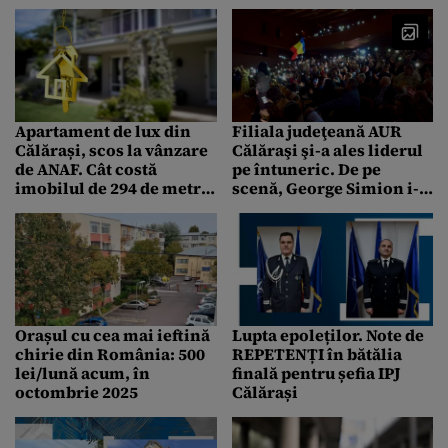
fost aruncat de familie
într-un lac
Apartament de lux din
Filiala judeţeană AUR
Călărași, scos la vânzare
Călăraşi şi-a ales liderul
de ANAF. Cât costă
pe întuneric. De pe
imobilul de 294 de metri
scenă, George Simion i-a
pătrați utili. Numai
acuzat pe „mafioţii
terasa are 100 mp
locali” de sabotaj. Până la
urmă, au luminat sala cu
lanternele de la telefon
Orașul cu cea mai ieftină
Lupta epoleților. Note de
chirie din România: 500
REPETENȚI în bătălia
lei/lună acum, în
finală pentru șefia IPJ
octombrie 2025
Călărași