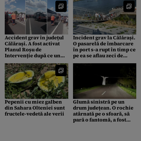
Accident grav în județul
Incident grav la Călărași.
Călărași. A fost activat
O pasarelă de îmbarcare
Planul Roșu de
în port s-a rupt în timp ce
Intervenție după ce un
pe ea se aflau zeci de
autocar plin cu copii s-a
persoane
ciocnit cu un TIR
Pepenii cu miez galben
Glumă sinistră pe un
din Sahara Olteniei sunt
drum județean. O rochie
fructele-vedetă ale verii
atârnată pe o sfoară, să
pară o fantomă, a fost
fotografiată de șoferi