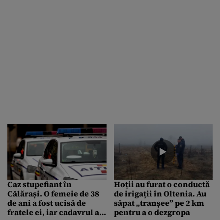
Caz stupefiant în
Hoții au furat o conductă
Călărași. O femeie de 38
de irigații în Oltenia. Au
de ani a fost ucisă de
săpat „tranșee” pe 2 km
fratele ei, iar cadavrul a
pentru a o dezgropa