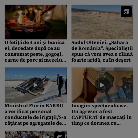
grădinița secție de votare
produsul conținea
BACTERII periculoase
O fetiță de 4 ani și bunica
Sudul Olteniei, „Sahara
ei, decedate după ce au
de România”. Specialiștii
consumat pește, gogoși,
spun că vom avea o climă
carne de porc și mezeluri
foarte aridă, ca în deșert
EXPIRATE de Florii
Ministrul Florin BARBU
Imagini spectaculoase.
a verificat personal
Un agresor a fost
conductele de irigații/S-a
CAPTURAT de mascați în
cățărat pe agregatele de
timp ce dormea cu
la PIETROIU
maceta la capul patului