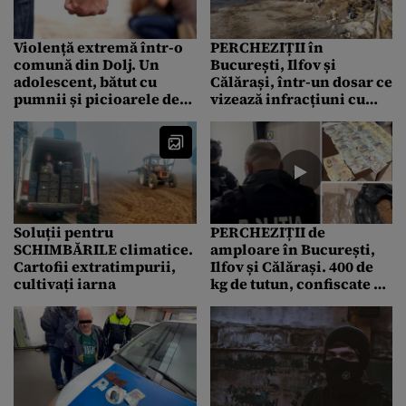
Violență extremă într-o
PERCHEZIȚII în
comună din Dolj. Un
București, Ilfov și
adolescent, bătut cu
Călărași, într-un dosar ce
pumnii și picioarele de
vizează infracțiuni cu
un altul. Imagini dure:
deșeuri care afectează
”Loviturile pot ucide,
grav mediul înconjurător
țintesc capul”
și populația
Soluții pentru
PERCHEZIȚII de
SCHIMBĂRILE climatice.
amploare în București,
Cartofii extratimpurii,
Ilfov și Călărași. 400 de
cultivați iarna
kg de tutun, confiscate de
la traficanți. 8 persoane,
ridicate de mascați