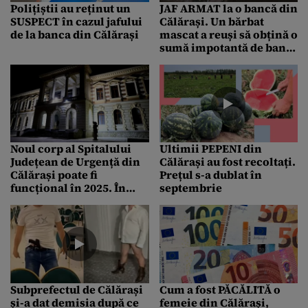
Polițiștii au reținut un
JAF ARMAT la o bancă din
SUSPECT în cazul jafului
Călărași. Un bărbat
de la banca din Călărași
mascat a reuși să obțină o
sumă impotantă de bani
sub amenințarea unui
pistol
Noul corp al Spitalului
Ultimii PEPENI din
Județean de Urgență din
Călărași au fost recoltați.
Călărași poate fi
Prețul s-a dublat în
funcțional în 2025. În
septembrie
premieră, Municipiul va
benefica de un Muzeu al
Muzicii
Subprefectul de Călărași
Cum a fost PĂCĂLITĂ o
și-a dat demisia după ce
femeie din Călărași,