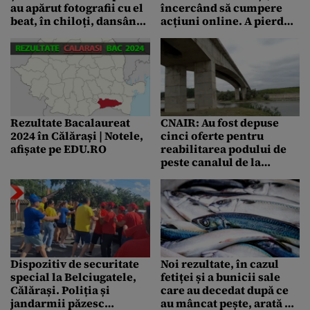
au apărut fotografii cu el
încercând să cumpere
beat, în chiloți, dansând
acțiuni online. A pierdut
cu pistolul la vedere
mii de euro
Rezultate Bacalaureat
CNAIR: Au fost depuse
2024 în Călărași | Notele,
cinci oferte pentru
afișate pe EDU.RO
reabilitarea podului de
peste canalul de la
Călărași
Dispozitiv de securitate
Noi rezultate, în cazul
special la Belciugatele,
fetiței și a bunicii sale
Călărași. Poliția și
care au decedat după ce
jandarmii păzesc
au mâncat pește, arată că