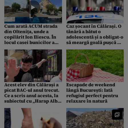
Cum arată ACUM strada
Caz șocant în Călărași. O
din Oltenița, unde a
tânără a bătut o
copilărit Ion Iliescu. În
adolescentă și a obligat-o
locul casei bunicilor a
să meargă goală pușcă o
fost ridicat un bloc
jumătate de kilometru pe
un drum public
Acest elev din Călărași a
Escapade de weekend
picat BAC-ul anul trecut.
lângă București: Iată
Ce a scris anul acesta, la
refugiul perfect pentru
subiectul cu „Harap Alb”
relaxare în natură
de la limba română