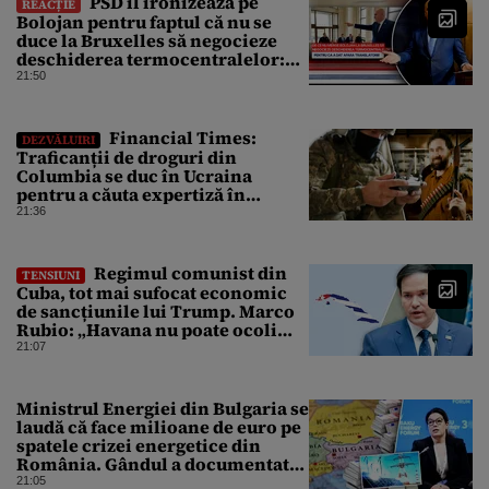
PSD îl ironizează pe
REACȚIE
Bolojan pentru faptul că nu se
duce la Bruxelles să negocieze
deschiderea termocentralelor:
„Pentru că a dat afară
21:50
translatorii”
Financial Times:
DEZVĂLUIRI
Traficanții de droguri din
Columbia se duc în Ucraina
pentru a căuta expertiză în
domeniul dronelor
21:36
Regimul comunist din
TENSIUNI
Cuba, tot mai sufocat economic
de sancțiunile lui Trump. Marco
Rubio: „Havana nu poate ocoli
sancțiunile prin mimat reforme”
21:07
Ministrul Energiei din Bulgaria se
laudă că face milioane de euro pe
spatele crizei energetice din
România. Gândul a documentat
cazul
21:05