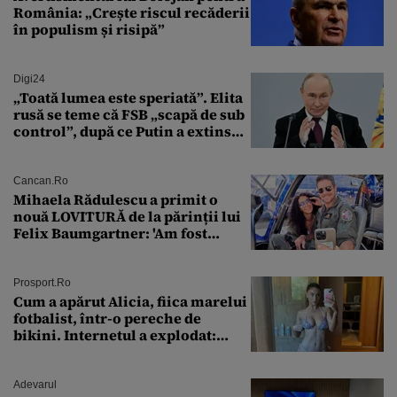
România: „Crește riscul recăderii
în populism și risipă”
Digi24
„Toată lumea este speriată”. Elita
rusă se teme că FSB „scapă de sub
control”, după ce Putin a extins
puterea serviciului
Cancan.ro
Mihaela Rădulescu a primit o
nouă LOVITURĂ de la părinții lui
Felix Baumgartner: 'Am fost
ȘTEARSĂ complet din
Prosport.ro
Cum a apărut Alicia, fiica marelui
fotbalist, într-o pereche de
bikini. Internetul a explodat:
„Zeiță superbă!”
Adevarul