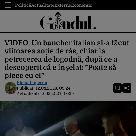
Politică
Actualitate
Externe
Economic
VIDEO. Un bancher italian și-a făcut
viitoarea soție de râs, chiar la
petrecerea de logodnă, după ce a
descoperit că e înșelat: ”Poate să
plece cu el”
Elena Popescu
Publicat:
12.08.2023, 09:24
Actualizat:
12.08.2023, 18:39