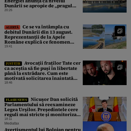
Energiei anunță că nivelul
Dunării se apropie de „pragul
critic”, iar centrala de la
20:26
Cernavodă s-ar putea opri
Ce se va întâmpla cu
ALERTĂ
debitul Dunării din 13 august.
Reprezentanții de la Apele
Române explică ce fenomen
urmează
19:41
Avocații fraților Tate cer
JUSTIȚIE
ca aceștia să fie puși în libertate
până la extrădare. Cum este
motivată solicitarea înaintată
instanței
18:46
Nicuşor Dan solicită
FLASH NEWS
Parlamentului să reexamineze
Legea Urşilor. Președintele cere
reguli mai stricte și monitorizare
în timp real
18:11
Mediafax
Avertismentul lui Bolojan pentru