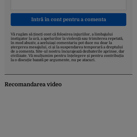
Intră în cont pentru a comenta
Vă rugăm să țineți cont că folosirea injuriilor, a limbajului
instigator la ură, a apelurilor la violență sau trimiterea repetată,
în mod abuziv, a aceluiași comentariu pot duce nu doar la
ștergerea mesajului, ci și la suspendarea temporară a dreptului
de a comenta. Site-ul nostru încurajează dezbaterile aprinse, dar
civilizate. Vă mulțumim pentru înțelegere și pentru contribuția
la o discuție bazată pe argumente, nu pe atacuri.
Recomandarea video