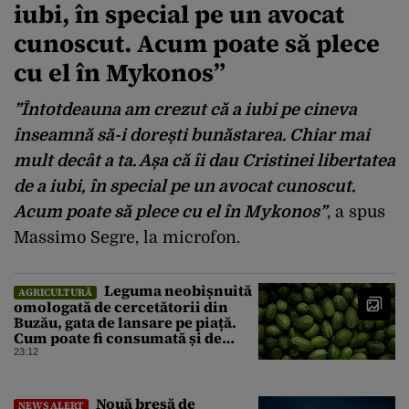
iubi, în special pe un avocat
cunoscut. Acum poate să plece
cu el în Mykonos
”
”Întotdeauna am crezut că a iubi pe cineva
înseamnă să-i dorești bunăstarea. Chiar mai
mult decât a ta. Așa că îi dau Cristinei libertatea
de a iubi, în special pe un avocat cunoscut.
Acum poate să plece cu el în Mykonos”
, a spus
Massimo Segre, la microfon.
Leguma neobișnuită
AGRICULTURĂ
omologată de cercetătorii din
Buzău, gata de lansare pe piață.
Cum poate fi consumată și de
unde provine soiul
23:12
Nouă breșă de
NEWS ALERT