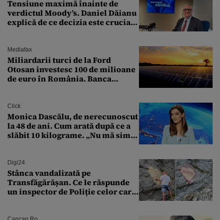
Tensiune maximă înainte de
verdictul Moody’s. Daniel Dăianu
explică de ce decizia este crucială
pentru economia României
Mediafax
Miliardarii turci de la Ford
Otosan investesc 100 de milioane
de euro în România. Banca
Transilvania le acordă o
finanțare uriașă
Click
Monica Dascălu, de nerecunoscut
la 48 de ani. Cum arată după ce a
slăbit 10 kilograme. „Nu mă simt
bine în această perioadă”
Digi24
Stânca vandalizată pe
Transfăgărășan. Ce le răspunde
un inspector de Poliție celor care
întreabă: „Dar ce a făcut?”
Cancan.ro