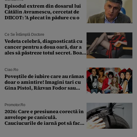
Episodul extrem din dosarul lui
Cătălin Avramescu, cercetat de
DIICOT: 'A plecat în pădure cu o
Ce Se Întâmplă Doctore
Vedeta celebră, diagnosticată cu
cancer pentru a doua oară, dar a
ales să păstreze totul secret. Boala
a fost descoperită la un control de
rutină
Ciao.ro
Poveştile de iubire care au rămas
doar o amintire! Imagini tari cu
Gina Pistol, Răzvan Fodor sau
Andra Măruţă şi foştii parteneri
Promotor.ro
2026: Care e presiunea corectă în
anvelope pe caniculă.
Cauciucurile de iarnă pot să facă
explozie la peste 40°C?