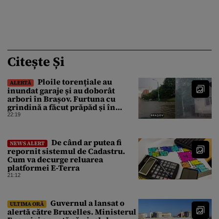
Citește Și
Ploile torențiale au
ALERTĂ
inundat garaje și au doborât
arbori în Brașov. Furtuna cu
grindină a făcut prăpăd și în
Bihor
22:19
De când ar putea fi
NEWS ALERT
repornit sistemul de Cadastru.
Cum va decurge reluarea
platformei E-Terra
21:12
Guvernul a lansat o
ULTIMA ORĂ
alertă către Bruxelles. Ministerul