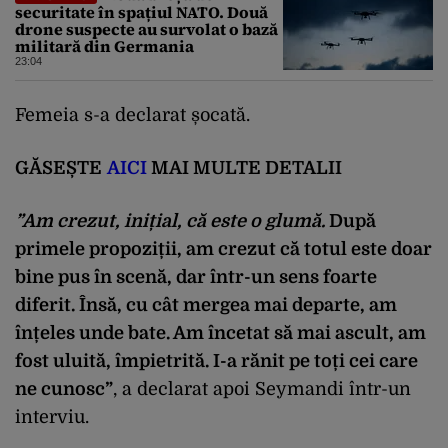
securitate în spațiul NATO. Două
drone suspecte au survolat o bază
militară din Germania
23:04
Femeia s-a declarat șocată.
GĂSEȘTE
AICI
MAI MULTE DETALII
”Am crezut, inițial, că este o glumă.
După
primele propoziții, am crezut că totul este doar
bine pus în scenă, dar într-un sens foarte
diferit. Însă, cu cât mergea mai departe, am
înțeles unde bate. Am încetat să mai ascult, am
fost uluită, împietrită. I-a rănit pe toți cei care
ne cunosc”
, a declarat apoi Seymandi într-un
interviu.