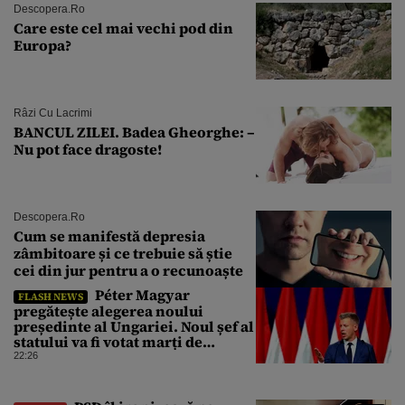
Descopera.ro
Care este cel mai vechi pod din
Europa?
Râzi Cu Lacrimi
BANCUL ZILEI. Badea Gheorghe: –
Nu pot face dragoste!
Descopera.ro
Cum se manifestă depresia
zâmbitoare și ce trebuie să știe
cei din jur pentru a o recunoaște
Péter Magyar
FLASH NEWS
pregătește alegerea noului
președinte al Ungariei. Noul șef al
statului va fi votat marți de
Parlament
22:26