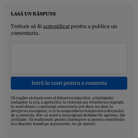
LASĂ UN RĂSPUNS
Trebuie să fii
autentificat
pentru a publica un
comentariu.
Intră în cont pentru a comenta
Vă rugăm să țineți cont că folosirea injuriilor, a limbajului
instigator la ură, a apelurilor la violență sau trimiterea repetată,
în mod abuziv, a aceluiași comentariu pot duce nu doar la
ștergerea mesajului, ci și la suspendarea temporară a dreptului
de a comenta. Site-ul nostru încurajează dezbaterile aprinse, dar
civilizate. Vă mulțumim pentru înțelegere și pentru contribuția
la o discuție bazată pe argumente, nu pe atacuri.