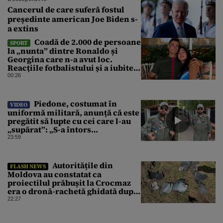
Cancerul de care suferă fostul
președinte american Joe Biden s-
a extins
Coadă de 2.000 de persoane
SPORT
la „nunta” dintre Ronaldo și
Georgina care n-a avut loc.
Reacțiile fotbalistului și a iubitei
sale pe social media
00:26
Piedone, costumat în
VIDEO
uniformă militară, anunță că este
pregătit să lupte cu cei care l-au
„supărat”: „S-a întors
boomerangul”
23:59
Autoritățile din
FLASH NEWS
Moldova au constatat ca
proiectilul prăbușit la Crocmaz
era o dronă-rachetă ghidată după
finalizarea primei investigații
22:27