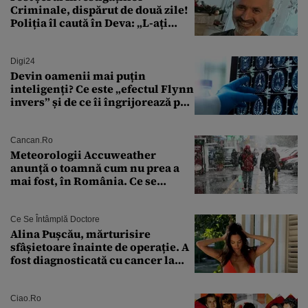
Criminale, dispărut de două zile!
Poliția îl caută în Deva: „L-ați
văzut?”
Digi24
Devin oamenii mai puțin
inteligenți? Ce este „efectul Flynn
invers” și de ce îi îngrijorează pe
cercetători
Cancan.ro
Meteorologii Accuweather
anunță o toamnă cum nu prea a
mai fost, în România. Ce se
întâmplă în septembrie,
octombrie și noiembrie 2026, în
București. Pe ce dată ninge
Ce Se Întâmplă Doctore
Alina Pușcău, mărturisire
sfâșietoare înainte de operație. A
fost diagnosticată cu cancer la
sân în metastază: „Este singurul
tratament care o să mă ajute să
îmi salvez viața”
Ciao.ro