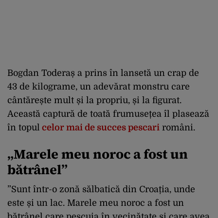
Bogdan Toderaș a prins în lansetă un crap de
43 de kilograme, un adevărat monstru care
cântărește mult și la propriu, și la figurat.
Această captură de toată frumusețea îl plasează
în topul
celor mai de succes pescari
români.
„Marele meu noroc a fost un
bătrânel”
”Sunt într-o zonă sălbatică din Croația, unde
este și un lac. Marele meu noroc a fost un
bătrânel care pescuia în vecinătate și care avea