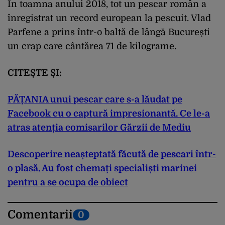
În toamna anului 2018, tot un pescar român a
înregistrat un record european la pescuit. Vlad
Parfene a prins într-o baltă de lângă București
un crap care cântărea 71 de kilograme.
CITEȘTE ȘI:
PĂȚANIA unui pescar care s-a lăudat pe
Facebook cu o captură impresionantă. Ce le-a
atras atenția comisarilor Gărzii de Mediu
Descoperire neașteptată făcută de pescari într-
o plasă. Au fost chemați specialiști marinei
pentru a se ocupa de obiect
Comentarii
0