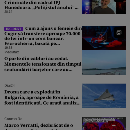
Criminale din cadrul IPJ
Hunedoara. „Polițistul anului”
este de negăsit de 2 zile
20:14
Cum a ajuns o femeie din
INCIDENT
Cugir să transfere aproape 70.000
de lei într-un cont bancar.
Escrocheria, bazată pe
Inteligența Artificială
19:33
Mediafax
O parte din cabluri au cedat.
Momentele tensionate din timpul
scufundării barjelor care au
salvat Reactorul 2 de la
Cernavodă
Digi24
Drona care a explodat în
Bulgaria, aproape de România, a
fost identificată. Ce arată analiza
preliminară a epavei
Cancan.ro
Marco Verratti, dezbrăcat de o