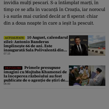
invidia mulți pescari. S-a întâmplat marți, în
timp ce se afla în vacanță în Croația, iar norocul
i-a surâs mai curând decât ar fi sperat: chiar
din a doua noapte în care a ieșit la pescuit.
10 August, calendarul
ACTUALITATE
zilei: Antonio Banderas
împlinește 66 de ani. Este
inaugurată Sala Polivalentă din
București
07:15
Primele presupuse
DEZVĂLUIRI
imagini cu Mojtaba Khamenei de
la începerea războiului au fost
publicate de o agenție de știri de
stat din Iran
06:00