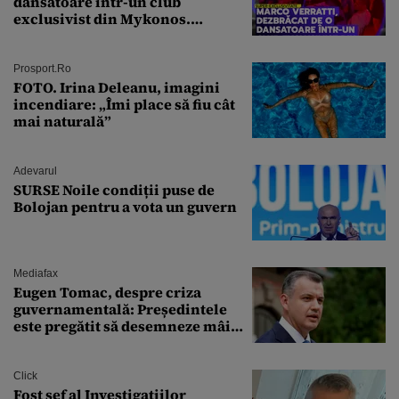
dansatoare într-un club
exclusivist din Mykonos.
Campionul italian a cedat
complet în fața ispitei!
Prosport.ro
FOTO. Irina Deleanu, imagini
incendiare: „Îmi place să fiu cât
mai naturală”
Adevarul
SURSE Noile condiții puse de
Bolojan pentru a vota un guvern
Mediafax
Eugen Tomac, despre criza
guvernamentală: Președintele
este pregătit să desemneze mâine
un candidat
Click
Fost șef al Investigațiilor