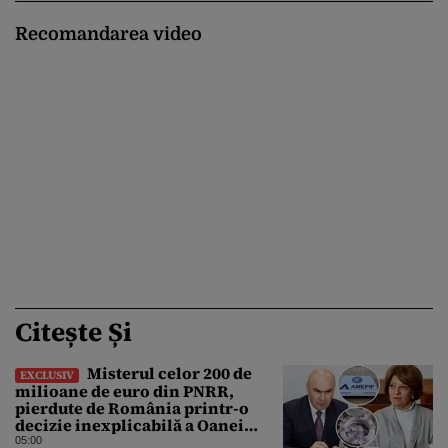
Recomandarea video
Citește Și
Misterul celor 200 de
EXCLUSIV
milioane de euro din PNRR,
pierdute de România printr-o
decizie inexplicabilă a Oanei
Gheorghiu. Ultima hotărâre de
05:00