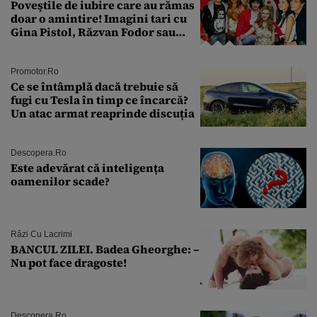
Poveştile de iubire care au rămas
doar o amintire! Imagini tari cu
Gina Pistol, Răzvan Fodor sau
Andra Măruţă şi foştii parteneri
Promotor.ro
Ce se întâmplă dacă trebuie să
fugi cu Tesla în timp ce încarcă?
Un atac armat reaprinde discuția
Descopera.ro
Este adevărat că inteligența
oamenilor scade?
Râzi Cu Lacrimi
BANCUL ZILEI. Badea Gheorghe: –
Nu pot face dragoste!
Descopera.ro