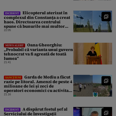
guvern ar încerca să repare
greșeala vicepremierului
Elicopterul aterizat în
INCIDENT
complexul din Constanța a creat
haos. Directoarea centrului
spune că bunurile mai multor
clienți ar fi dispărut
22:05
Oana Gheorghiu:
NEWS ALERT
„Probabil că varianta unui guvern
tehnocrat va fi agreată de toată
lumea”
21:41
Garda de Mediu a făcut
SANCȚIUNI
razie pe litoral. Amenzi de peste 4
milioane de lei și zeci de
operatori economici cu activitate
suspendată
21:16
A dispărut fostul șef al
INCIDENT
Serviciului de Investigații