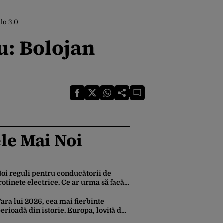
lo 3.0
u: Bolojan
le Mai Noi
oi reguli pentru conducătorii de
rotinete electrice. Ce ar urma să facă
nainte de a conduce un vehicul pe
rumurile publice
ara lui 2026, cea mai fierbinte
erioadă din istorie. Europa, lovită de
căldură și secetă extremă. Oceanele au