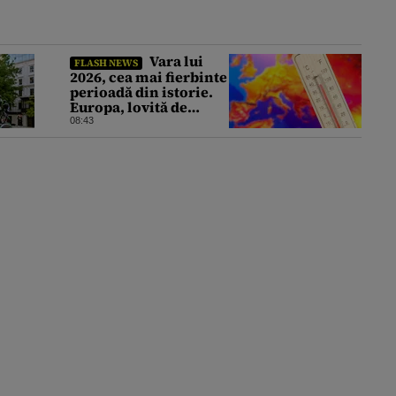
Vara lui
FLASH NEWS
2026, cea mai fierbinte
perioadă din istorie.
Europa, lovită de
căldură și secetă
08:43
extremă. Oceanele au
atins temperaturi
record