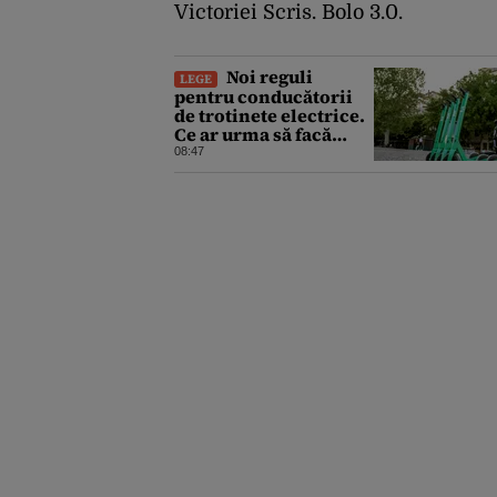
Victoriei Scris.
Bolo 3.0.
Noi reguli
LEGE
pentru conducătorii
de trotinete electrice.
Ce ar urma să facă
înainte de a conduce
08:47
un vehicul pe
drumurile publice