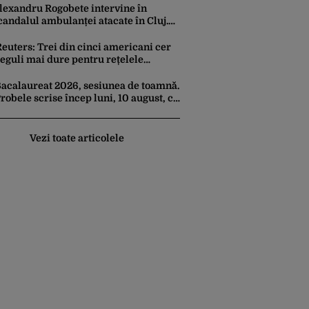
atins temperaturi record
lexandru Rogobete intervine în
candalul ambulanței atacate în Cluj.
O minciună distribuită de un milion
e ori rămâne o minciună”
euters: Trei din cinci americani cer
eguli mai dure pentru rețelele
sociale. Dependența provocată în
ândul copiilor, principala îngrijorare
acalaureat 2026, sesiunea de toamnă.
robele scrise încep luni, 10 august, cu
imba și literatura română. Care sunt
egulile promovării examenului
Vezi toate articolele