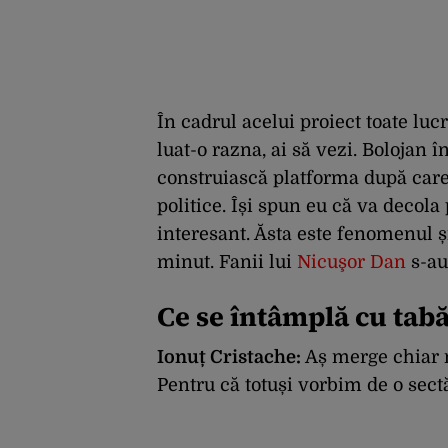
În cadrul acelui proiect toate lu
luat-o razna, ai să vezi.
Bolojan î
construiască platforma
după care
politice.
Își s
pun eu că va decola
interesant.
Ăsta este fenomenul și
minut.
Fanii lui
Nicuşor Dan
s-au 
Ce se întâmplă cu tabă
Ionuț Cristache:
Aș merge chiar m
Pentru că totuși vorbim de o sect