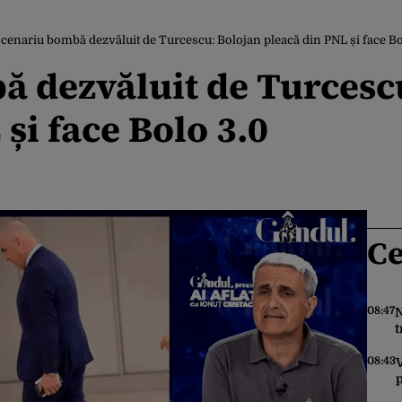
cenariu bombă dezvăluit de Turcescu: Bolojan pleacă din PNL și face Bo
 dezvăluit de Turcesc
și face Bolo 3.0
Ce
08:47
N
t
î
d
08:43
V
p