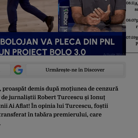
08:11
A
s
„
d
08:07
R
r
r
07:59
B
P
L
r
Urmărește-ne în Discover
jan, proaspăt demis după moțiunea de cenzură
 de jurnaliștii Robert Turcescu și Ionuț
nii Ai Aflat! În opinia lui Turcescu, foștii
 transferat în tabăra premierului, care
.