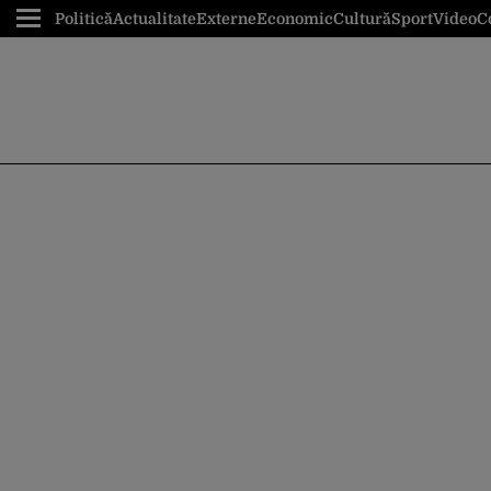
Politică
Actualitate
Externe
Economic
Cultură
Sport
Video
C