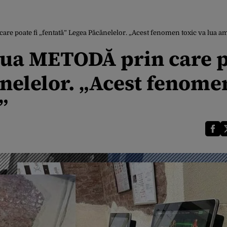
are poate fi „fentată” Legea Păcănelelor. „Acest fenomen toxic va lua a
noua METODĂ prin care 
ănelelor. „Acest fenome
”