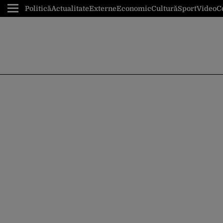
Politică
Actualitate
Externe
Economic
Cultură
Sport
Video
C