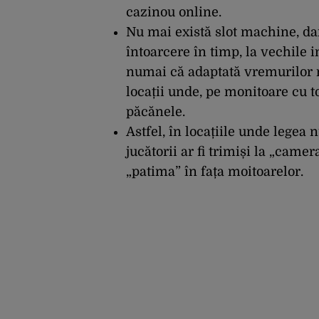
cazinou online.
Nu mai există slot machine, dar
întoarcere în timp, la vechile 
numai că adaptată vremurilor mo
locații unde, pe monitoare cu t
păcănele.
Astfel, în locațiile unde legea 
jucătorii ar fi trimiși la „camer
„patima” în fața moitoarelor.