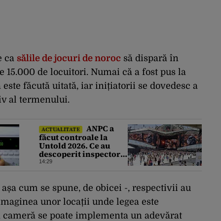
e ca
sălile de jocuri de noroc
să dispară în
e 15.000 de locuitori. Numai că a fost pus la
este făcută uitată, iar inițiatorii se dovedesc a
tiv al termenului.
ANPC a
ACTUALITATE
făcut controale la
Untold 2026. Ce au
descoperit inspectorii
după ce au verificat 54
14:29
de operatori
așa cum se spune, de obicei -, respectivii au
 imaginea unor locații unde legea este
tă cameră se poate implementa un adevărat