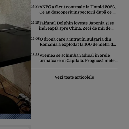
timp de vară. Ponturi pentru a le
prelungi durata de viață
14:29
ANPC a făcut controale la Untold 2026.
Ce au descoperit inspectorii după ce au
verificat 54 de operatori
14:18
Taifunul Dolphin lovește Japonia și se
îndreaptă spre China. Zeci de mii de
clădiri au rămas fără curent, iar
porturile au fost închise
14:08
O dronă care a intrat în Bulgaria din
România a explodat la 100 de metri de
graniță. Nu a fost detectată de radare.
Reacția MApN
13:53
Vremea se schimbă radical în orele
următoare în Capitală. Prognoză meteo
specială pentru București
Vezi toate articolele