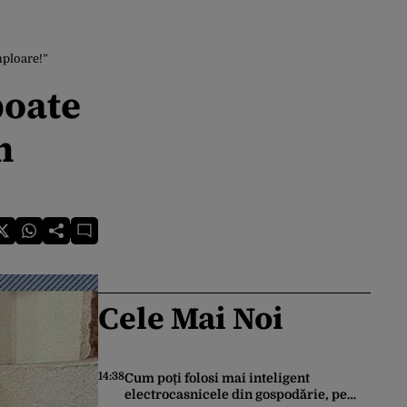
mploare!”
poate
n
Cele Mai Noi
14:38
Cum poți folosi mai inteligent
electrocasnicele din gospodărie, pe