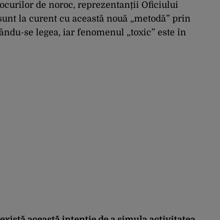
jocurilor de noroc, reprezentanții Oficiului
sunt la curent cu această nouă „metodă” prin
lcându-se legea, iar fenomenul „toxic” este în
există această intenție de a simula activitatea