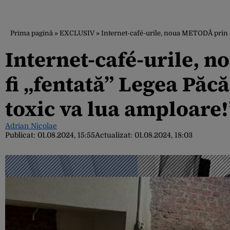
Prima pagină
»
EXCLUSIV
»
Internet-café-urile, noua METODĂ prin c
Internet-café-urile, 
fi „fentată” Legea Păc
toxic va lua amploare!
Adrian Nicolae
Publicat:
01.08.2024, 15:55
Actualizat:
01.08.2024, 18:03