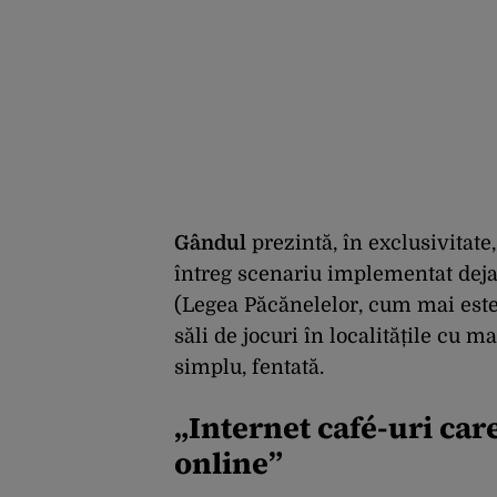
Gândul
prezintă, în exclusivitate
întreg scenariu implementat deja 
(Legea Păcănelelor, cum mai este 
săli de jocuri în localitățile cu m
simplu, fentată.
„Internet café-uri car
online”