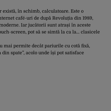
 există, în schimb, calculatoare. Este o
internet café-uri de după Revoluția din 1989,
derne. Iar jucătorii sunt atrași în aceste
ouch-screen, pot să se simtă la ca la… clasicele
nu mai permite decât pariurile cu cotă fixă,
a din spate”, acolo unde își pot satisface