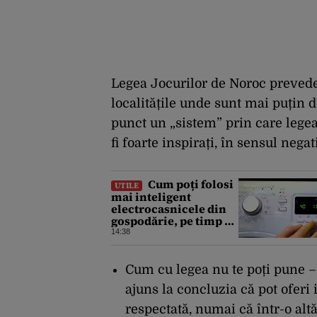
Legea Jocurilor de Noroc preved
localitățile unde sunt mai puțin d
punct un „sistem” prin care legea 
fi foarte inspirați, în sensul nega
Cum poți folosi
UTILE
mai inteligent
electrocasnicele din
gospodărie, pe timp de
vară. Ponturi pentru a
14:38
le prelungi durata de
viață
Cum cu legea nu te poți pune – 
ajuns la concluzia că pot oferi
respectată, numai că într-o al