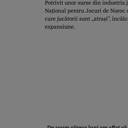
Potrivit unor surse din industria 
Național pentru Jocuri de Noroc 
care jucătorii sunt „atrași”, încă
expansiune.
„
De acum câteva luni am aflat că 