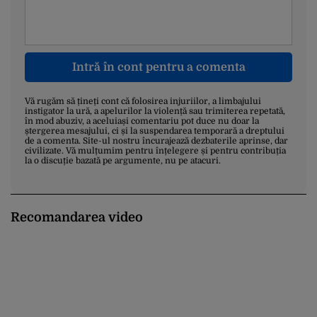
Intră în cont pentru a comenta
Vă rugăm să țineți cont că folosirea injuriilor, a limbajului
instigator la ură, a apelurilor la violență sau trimiterea repetată,
în mod abuziv, a aceluiași comentariu pot duce nu doar la
ștergerea mesajului, ci și la suspendarea temporară a dreptului
de a comenta. Site-ul nostru încurajează dezbaterile aprinse, dar
civilizate. Vă mulțumim pentru înțelegere și pentru contribuția
la o discuție bazată pe argumente, nu pe atacuri.
Recomandarea video