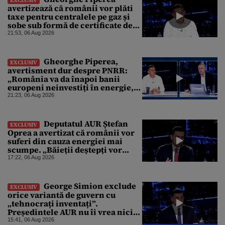
EXCLUSIV
avertizează că românii vor plăti
taxe pentru centralele pe gaz și
sobe sub formă de certificate de
CO2
21:53, 06 Aug 2026
Gheorghe Piperea,
EXCLUSIV
avertisment dur despre PNRR:
„România va da înapoi banii
europeni neinvestiți în energie,
chiar dacă a închis centralele pe
21:23, 06 Aug 2026
cărbune”
Deputatul AUR Ștefan
EXCLUSIV
Oprea a avertizat că românii vor
suferi din cauza energiei mai
scumpe. „Băieții deștepți vor
specula și după vor crește
17:22, 06 Aug 2026
prețurile”
George Simion exclude
EXCLUSIV
orice variantă de guvern cu
„tehnocrați inventați”.
Președintele AUR nu îi vrea nici
pe Alexandru Nazare, pe Adrian
15:41, 06 Aug 2026