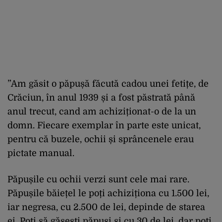
”Am găsit o păpușă făcută cadou unei fetițe, de
Crăciun, în anul 1939 și a fost păstrată până
anul trecut, cand am achiziționat-o de la un
domn. Fiecare exemplar în parte este unicat,
pentru că buzele, ochii și sprâncenele erau
pictate manual.
Păpușile cu ochii verzi sunt cele mai rare.
Păpușile băiețel le poți achiziționa cu 1.500 lei,
iar negresa, cu 2.500 de lei, depinde de starea
ei. Poți să găsești păpuși și cu 30 de lei, dar poți