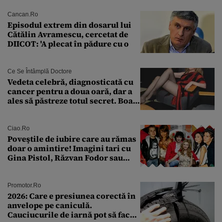
Cancan.ro
Episodul extrem din dosarul lui
Cătălin Avramescu, cercetat de
DIICOT: 'A plecat în pădure cu o
Ce Se Întâmplă Doctore
Vedeta celebră, diagnosticată cu
cancer pentru a doua oară, dar a
ales să păstreze totul secret. Boala
a fost descoperită la un control de
rutină
Ciao.ro
Poveştile de iubire care au rămas
doar o amintire! Imagini tari cu
Gina Pistol, Răzvan Fodor sau
Andra Măruţă şi foştii parteneri
Promotor.ro
2026: Care e presiunea corectă în
anvelope pe caniculă.
Cauciucurile de iarnă pot să facă