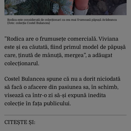
Rodica este considerată de colecționari ca cea mai frumoasă păpușă Arădeanca
(foto: colecția Costel Bulancea)
”Rodica are o frumusețe comercială. Viviana
este și ea căutată, fiind primul model de păpușă
care, ținută de mânuță, mergea”, a adăugat
colecționarul.
Costel Bulancea spune că nu a dorit niciodată
să facă o afacere din pasiunea sa, în schimb,
visează ca într-o zi să-și expună inedita
colecție în fața publicului.
CITEȘTE ȘI: