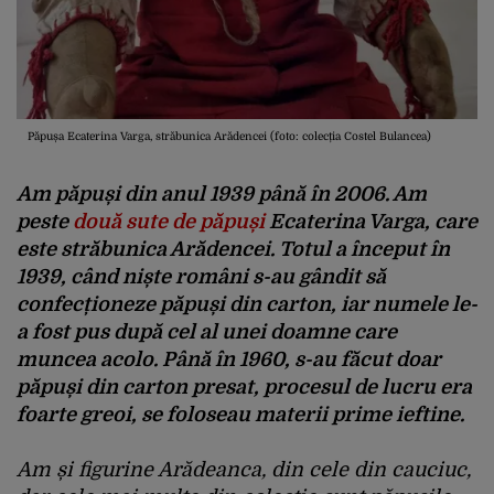
Păpușa Ecaterina Varga, străbunica Arădencei (foto: colecția Costel Bulancea)
Am păpuși din anul 1939 până în 2006. Am
peste
două sute de păpuși
Ecaterina Varga, care
este străbunica Arădencei. Totul a început în
1939, când niște români s-au gândit să
confecționeze păpuși din carton, iar numele le-
a fost pus după cel al unei doamne care
muncea acolo. Până în 1960, s-au făcut doar
păpuși din carton presat, procesul de lucru era
foarte greoi, se foloseau materii prime ieftine.
Am și figurine Arădeanca, din cele din cauciuc,