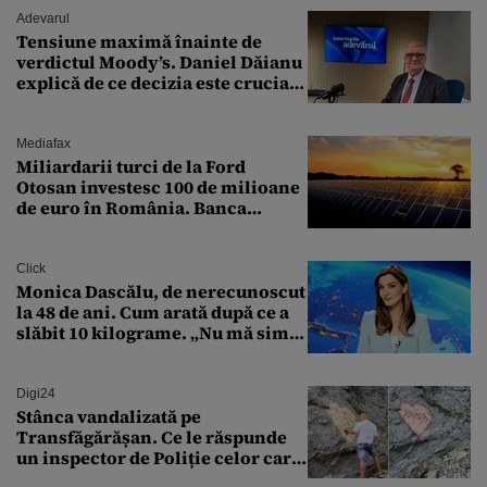
Adevarul
Tensiune maximă înainte de
verdictul Moody’s. Daniel Dăianu
explică de ce decizia este crucială
pentru economia României
Mediafax
Miliardarii turci de la Ford
Otosan investesc 100 de milioane
de euro în România. Banca
Transilvania le acordă o
finanțare uriașă
Click
Monica Dascălu, de nerecunoscut
la 48 de ani. Cum arată după ce a
slăbit 10 kilograme. „Nu mă simt
bine în această perioadă”
Digi24
Stânca vandalizată pe
Transfăgărășan. Ce le răspunde
un inspector de Poliție celor care
întreabă: „Dar ce a făcut?”