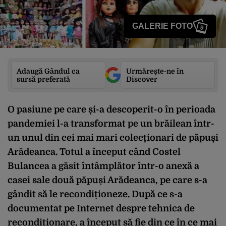
GALERIE FOTO
9
Adaugă Gândul ca
Urmărește-ne în
sursă preferată
Discover
O pasiune pe care și-a descoperit-o în perioada
pandemiei l-a transformat pe un brăilean într-
un unul din cei mai mari colecționari de păpuși
Arădeanca. Totul a început când Costel
Bulancea a găsit întâmplător într-o anexă a
casei sale două păpuși Arădeanca, pe care s-a
gândit să le recondiționeze. După ce s-a
documentat pe Internet despre tehnica de
recondiționare, a început să fie din ce în ce mai