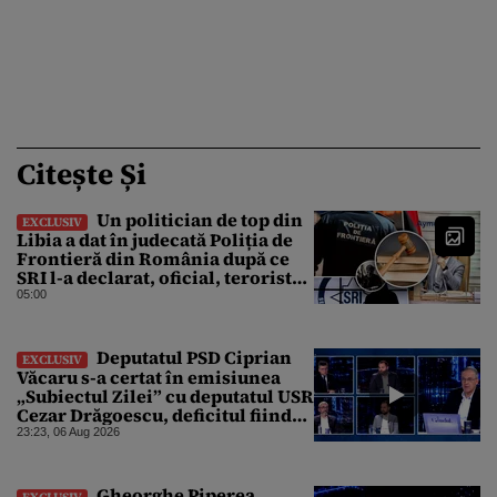
Citește Și
Un politician de top din
EXCLUSIV
Libia a dat în judecată Poliția de
Frontieră din România după ce
SRI l-a declarat, oficial, terorist
ISIS
05:00
Deputatul PSD Ciprian
EXCLUSIV
Văcaru s-a certat în emisiunea
„Subiectul Zilei” cu deputatul USR
Cezar Drăgoescu, deficitul fiind
motivul scandalului
23:23, 06 Aug 2026
Gheorghe Piperea