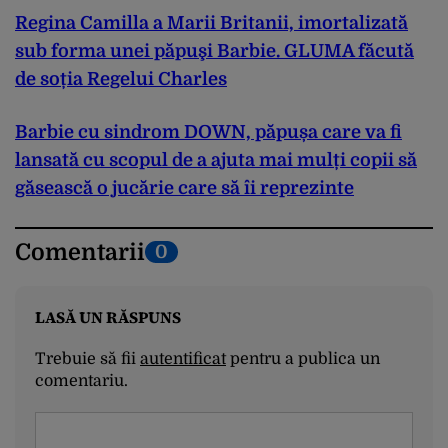
Regina Camilla a Marii Britanii, imortalizată
sub forma unei păpuşi Barbie. GLUMA făcută
de soția Regelui Charles
Barbie cu sindrom DOWN, păpușa care va fi
lansată cu scopul de a ajuta mai mulți copii să
găsească o jucărie care să îi reprezinte
Comentarii
0
LASĂ UN RĂSPUNS
Trebuie să fii
autentificat
pentru a publica un
comentariu.