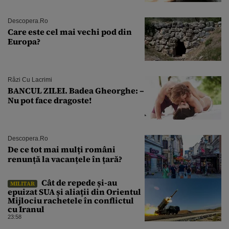
explozie la peste 40°C?
Descopera.ro
Care este cel mai vechi pod din
Europa?
Râzi Cu Lacrimi
BANCUL ZILEI. Badea Gheorghe: –
Nu pot face dragoste!
Descopera.ro
De ce tot mai mulți români
renunță la vacanțele în țară?
Cât de repede și-au
MILITAR
epuizat SUA și aliații din Orientul
Mijlociu rachetele în conflictul
cu Iranul
23:58