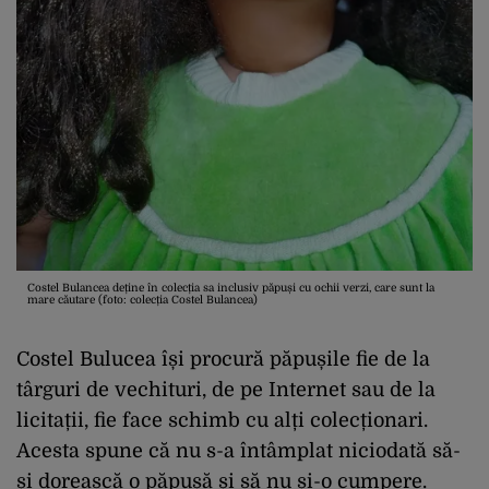
Costel Bulancea deține în colecția sa inclusiv păpuși cu ochii verzi, care sunt la
mare căutare (foto: colecția Costel Bulancea)
Costel Bulucea își procură păpușile fie de la
târguri de vechituri, de pe Internet sau de la
licitații, fie face schimb cu alți colecționari.
Acesta spune că nu s-a întâmplat niciodată să-
și dorească o păpușă și să nu și-o cumpere.