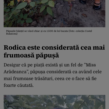
Păpușile băiețel se vând chiar și cu 1.500 de lei bucata (foto: colecția Costel
Bulancea)
Rodica este considerată cea mai
frumoasă păpușă
Desigur că pe piață există și un fel de ”Miss
Arădeanca”, păpușa considerată ca având cele
mai frumoase trăsături, ceea ce o face să fie
foarte căutată.