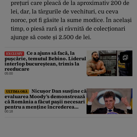
prețuri care pleacă de la aproximativ 200 de
lei, dar, la târgurile de vechituri, cu ceva
noroc, pot fi găsite la sume modice. În același
timp, o piesă rară și râvnită de colecționari
ajunge să coste și 2.500 de lei.
Ce a ajuns să facă, la
EXCLUSIV
pușcărie, temutul Bebino. Liderul
interlop bucureștean, trimis la
reeducare
05:00
Nicușor Dan susține că
ULTIMA ORĂ
evaluarea Moody’s demonstrează
că România a făcut pașii necesari
pentru a menține încrederea
investitorilor: „Totuși,
00:18
perspectiva rămâne rezervată”