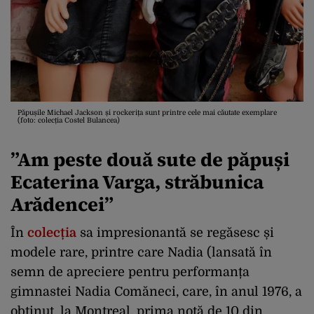
Păpușile Michael Jackson și rockerița sunt printre cele mai căutate exemplare
(foto: colecția Costel Bulancea)
”Am peste două sute de păpuși
Ecaterina Varga, străbunica
Arădencei”
În
colecția
sa impresionantă se regăsesc și
modele rare, printre care Nadia (lansată în
semn de apreciere pentru performanța
gimnastei Nadia Comăneci, care, în anul 1976, a
obținut, la Montreal, prima notă de 10 din