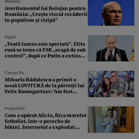
Veștea și nici pe Eugen Tomac
Mediafax
Avertismentul lui Bolojan pentru
România: „Crește riscul recăderii
în populism și risipă”
Digi24
„Toată lumea este speriată”. Elita
rusă se teme că FSB „scapă de sub
control”, după ce Putin a extins
puterea serviciului
Cancan.ro
Mihaela Rădulescu a primit o
nouă LOVITURĂ de la părinții lui
Felix Baumgartner: 'Am fost
ȘTEARSĂ complet din
Prosport.ro
Cum a apărut Alicia, fiica marelui
fotbalist, într-o pereche de
bikini. Internetul a explodat:
„Zeiță superbă!”