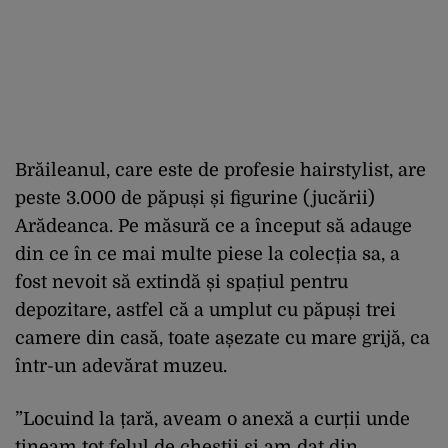
Brăileanul, care este de profesie hairstylist, are
peste 3.000 de păpuși și figurine (jucării)
Arădeanca. Pe măsură ce a început să adauge
din ce în ce mai multe piese la colecția sa, a
fost nevoit să extindă și spațiul pentru
depozitare, astfel că a umplut cu păpuși trei
camere din casă, toate așezate cu mare grijă, ca
într-un adevărat muzeu.
”Locuind la țară, aveam o anexă a curții unde
țineam tot felul de chestii și am dat din