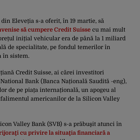
n Eleveția s-a oferit, în 19 martie, să
venise să cumpere Credit Suisse
cu mai mult
prețul inițial vehicular era de până la 1 miliard
ală de specialitate, pe fondul temerilor în
 în sistem.
țiană Credit Suisse, ai cărei investitori
i National Bank (Banca Națională Saudită -eng),
ilor de pe piața internațională, un apogeu al
falimentul americanilor de la Silicon Valley
licon Valley Bank (SVB) s-a prăbuşit atunci în
rijoraţi cu privire la situaţia financiară a