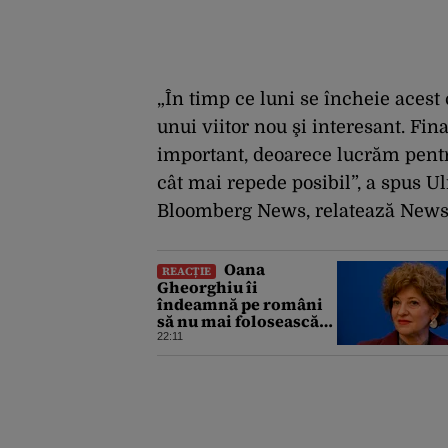
„În timp ce luni se încheie acest c
unui viitor nou şi interesant. Fin
important, deoarece lucrăm pentr
cât mai repede posibil”, a spus U
Bloomberg News, relatează News
Oana
REACȚIE
Gheorghiu îi
îndeamnă pe români
să nu mai folosească
mașinile de spălat și
22:11
uscătoarele pentru
reducerea consumului
de energie