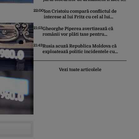
pară vulnerabil în negocierile de pace
cu Iranul
22:00
Ion Cristoiu compară conflictul de
interese al lui Fritz cu cel al lui
Iohannis: „Ghinionul lui Fritz este că
două instanțe l-au declarat
21:53
Gheorghe Piperea avertizează că
incompatibil”
românii vor plăti taxe pentru
centralele pe gaz și sobe sub formă de
certificate de CO2
21:43
Rusia acuză Republica Moldova că
exploatează politic incidentele cu
drone. Declarațiile Maiei Sandu,
criticate de Moscova
Vezi toate articolele