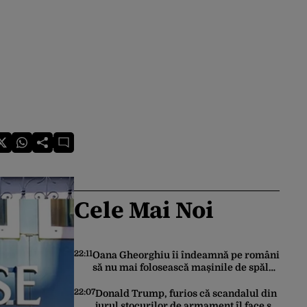
Cele Mai Noi
22:11
Oana Gheorghiu îi îndeamnă pe români
să nu mai folosească mașinile de spălat
și uscătoarele pentru reducerea
consumului de energie
22:07
Donald Trump, furios că scandalul din
jurul stocurilor de armament îl face să