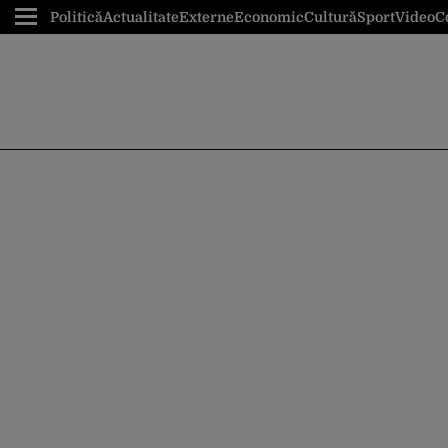
Politică
Actualitate
Externe
Economic
Cultură
Sport
Video
C