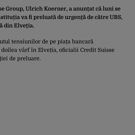
se Group, Ulrich Koerner, a anunțat că luni se
nstituția va fi preluată de urgență de către UBS,
ă din Elveția.
butul tensiunilor de pe piața bancară
oilea vârf în Elveția, oficialii Credit Suisse
iei de preluare.