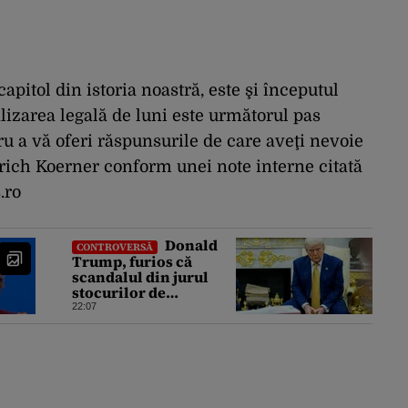
apitol din istoria noastră, este şi începutul
alizarea legală de luni este următorul pas
u a vă oferi răspunsurile de care aveţi nevoie
lrich Koerner conform unei note interne citată
.ro
Donald
CONTROVERSĂ
Trump, furios că
scandalul din jurul
stocurilor de
armament îl face să
22:07
pară vulnerabil în
negocierile de pace cu
Iranul