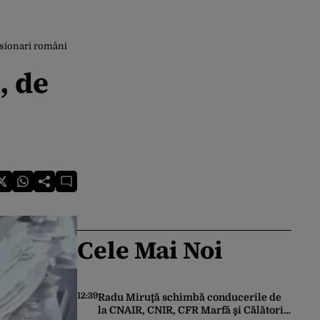
ensionari români
, de
Cele Mai Noi
12:39
Radu Miruţă schimbă conducerile de
la CNAIR, CNIR, CFR Marfă şi Călători