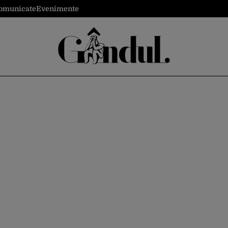
omunicate
Evenimente