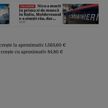
Nicu a murit
TRAGEDIE
în prima zi de muncă
în Italia. Moldoveanul
s-a simțit rău, dar
nimeni nu a chemat
12:37
ambulanța / Șase
români, anchetați
crește la aproximativ 1.563,60 €
 crește cu aproximativ 84,80 €