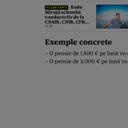
Radu
FLASH NEWS
Miruţă schimbă
conducerile de la
CNAIR, CNIR, CFR
Marfă şi Călători şi
12:39
Metrorex
Exemple concrete
– O pensie de 1.500 € pe lună va 
– O pensie de 2.000 € pe lună va