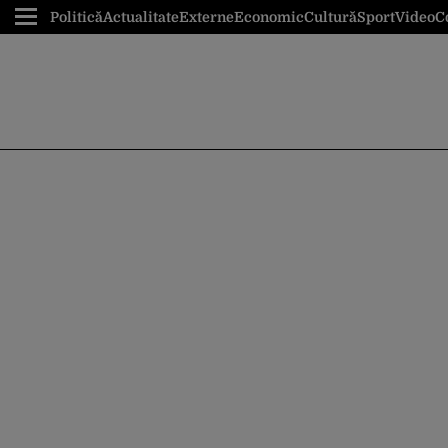
Politică
Actualitate
Externe
Economic
Cultură
Sport
Video
C