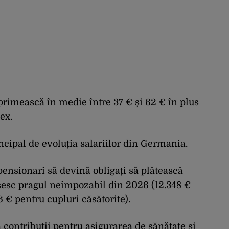
primească în medie între 37 € și 62 € în plus
ex.
ncipal de evoluția salariilor din Germania.
pensionari să devină obligați să plătească
ășesc pragul neimpozabil din 2026 (12.348 €
 € pentru cupluri căsătorite).
 contribuții pentru asigurarea de sănătate și