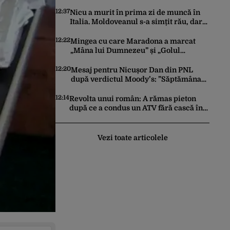
şi Metrorex
12:37
Nicu a murit în prima zi de muncă în
Italia. Moldoveanul s-a simțit rău, dar
nimeni nu a chemat ambulanța / Șase
români, anchetați
12:22
Mingea cu care Maradona a marcat
„Mâna lui Dumnezeu” și „Golul
Secolului”, scoasă la licitație. Cu câte
milioane de dolari ar putea fi vândută
12:20
Mesaj pentru Nicușor Dan din PNL
după verdictul Moody’s: ”Săptămâna
viitoare să iasă fum alb de la
Cotroceni”
12:14
Revolta unui român: A rămas pieton
după ce a condus un ATV fără cască în
Thassos. A fost amendat și cu 350 de
euro: „Vi se pare normal?”
Vezi toate articolele