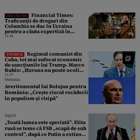
Financial Times:
DEZVĂLUIRI
Traficanții de droguri din
Columbia se duc în Ucraina
pentru a căuta expertiză în
domeniul dronelor
21:36
Regimul comunist din
TENSIUNI
Cuba, tot mai sufocat economic
de sancțiunile lui Trump. Marco
Rubio: „Havana nu poate ocoli
sancțiunile prin mimat reforme”
21:07
Mediafax
Avertismentul lui Bolojan pentru
România: „Crește riscul recăderii
în populism și risipă”
Digi24
„Toată lumea este speriată”. Elita
rusă se teme că FSB „scapă de sub
control”, după ce Putin a extins
puterea serviciului