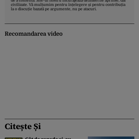
de a comenta. Site-ul nostru încurajează dezbaterile aprinse, dar
civilizate. Vă mulțumim pentru înțelegere și pentru contribuția
la o discuție bazată pe argumente, nu pe atacuri.
Recomandarea video
Citește Și
Cât de repede și-au