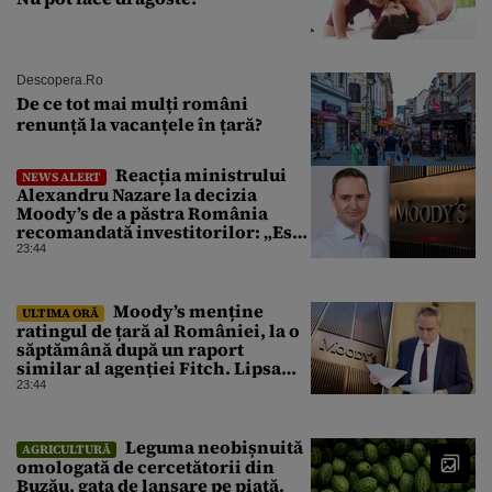
Descopera.ro
De ce tot mai mulți români
renunță la vacanțele în țară?
Reacția ministrului
NEWS ALERT
Alexandru Nazare la decizia
Moody’s de a păstra România
recomandată investitorilor: „Este
un răgaz, dar în niciun caz un
23:44
motiv de relaxare”
Moody’s menține
ULTIMA ORĂ
ratingul de țară al României, la o
săptămână după un raport
similar al agenției Fitch. Lipsa
unui guvern cu puteri depline,
23:44
principala vulnerabilitate din
raport
Leguma neobișnuită
AGRICULTURĂ
omologată de cercetătorii din
Buzău, gata de lansare pe piață.