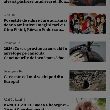
ales să păstreze totul secret. Boala
a fost descoperită la un control de
rutină
Ciao.ro
Poveştile de iubire care au rămas
doar o amintire! Imagini tari cu
Gina Pistol, Răzvan Fodor sau
Andra Măruţă şi foştii parteneri
Promotor.ro
2026: Care e presiunea corectă în
anvelope pe caniculă.
Cauciucurile de iarnă pot să facă
explozie la peste 40°C?
Descopera.ro
Care este cel mai vechi pod din
Europa?
Râzi Cu Lacrimi
BANCUL ZILEI. Badea Gheorghe: –
Nu pot face dragoste!