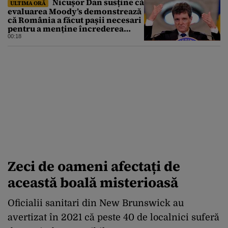
Nicușor Dan susține că
ULTIMA ORĂ
evaluarea Moody’s demonstrează
că România a făcut pașii necesari
pentru a menține încrederea
investitorilor: „Totuși,
00:18
perspectiva rămâne rezervată”
Zeci de oameni afectați de
această boală misterioasă
Oficialii sanitari din New Brunswick au
avertizat în 2021 că peste 40 de localnici suferă