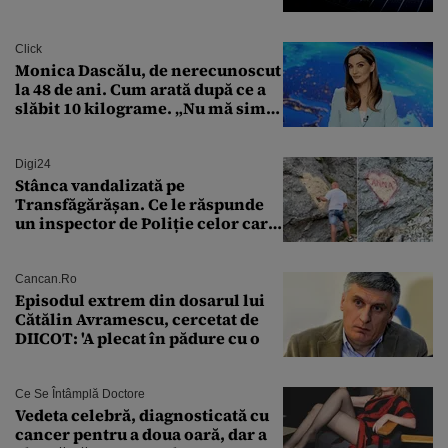
Transilvania le acordă o
finanțare uriașă
Click
Monica Dascălu, de nerecunoscut
la 48 de ani. Cum arată după ce a
slăbit 10 kilograme. „Nu mă simt
bine în această perioadă”
Digi24
Stânca vandalizată pe
Transfăgărășan. Ce le răspunde
un inspector de Poliție celor care
întreabă: „Dar ce a făcut?”
Cancan.ro
Episodul extrem din dosarul lui
Cătălin Avramescu, cercetat de
DIICOT: 'A plecat în pădure cu o
Ce Se Întâmplă Doctore
Vedeta celebră, diagnosticată cu
cancer pentru a doua oară, dar a