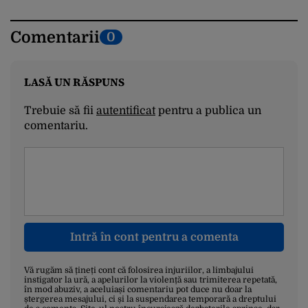
Comentarii
0
LASĂ UN RĂSPUNS
Trebuie să fii
autentificat
pentru a publica un
comentariu.
Intră în cont pentru a comenta
Vă rugăm să țineți cont că folosirea injuriilor, a limbajului
instigator la ură, a apelurilor la violență sau trimiterea repetată,
în mod abuziv, a aceluiași comentariu pot duce nu doar la
ștergerea mesajului, ci și la suspendarea temporară a dreptului