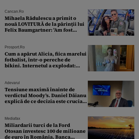
Cancan.ro
Mihaela Rădulescu a primit o
nouă LOVITURĂ de la părinții lui
Felix Baumgartner: 'Am fost
ȘTEARSĂ complet din
Prosport.ro
Cum a apărut Alicia, fiica marelui
fotbalist, într-o pereche de
bikini. Internetul a explodat:
„Zeiță superbă!”
Adevarul
Tensiune maximă înainte de
verdictul Moody’s. Daniel Dăianu
explică de ce decizia este crucială
pentru economia României
Mediafax
Miliardarii turci de la Ford
Otosan investesc 100 de milioane
de euro în România. Banca