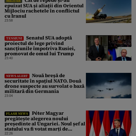
MILITAR
epuizat SUA și aliații din Orientul
Mijlociu rachetele în conflictul
cu Iranul
23:58
Senatul SUA adoptă
TENSIUNI
proiectul de lege privind
sancțiunile împotriva Rusiei,
promovat de omul lui Trump
23:40
Nouă breșă de
NEWS ALERT
securitate în spațiul NATO. Două
drone suspecte au survolat o bază
militară din Germania
23:04
Péter Magyar
FLASH NEWS
pregătește alegerea noului
președinte al Ungariei. Noul șef al
statului va fi votat marți de
Parlament
22:26